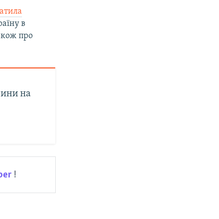
ратила
раїну в
акож про
вини на
ber
!