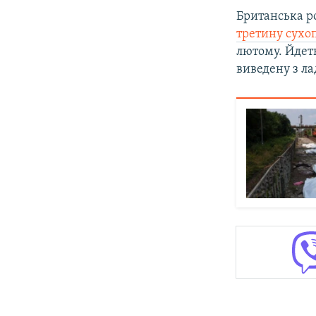
Британська ро
третину сухо
лютому. Йдеть
виведену з ла