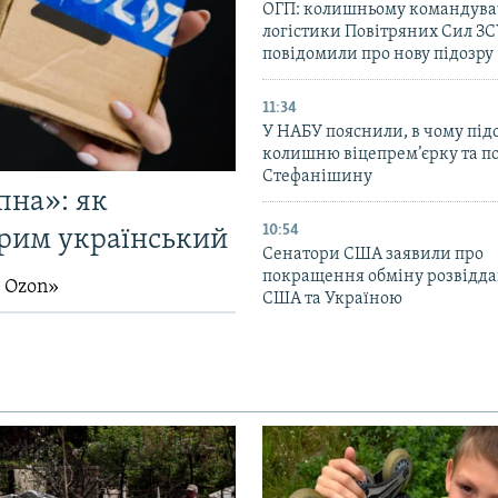
ОГП: колишньому командува
логістики Повітряних Сил З
повідомили про нову підозру
11:34
У НАБУ пояснили, в чому пі
колишню віцепрем’єрку та п
Стефанішину
пна»: як
10:54
Крим український
Сенатори США заявили про
покращення обміну розвідд
й Ozon»
США та Україною