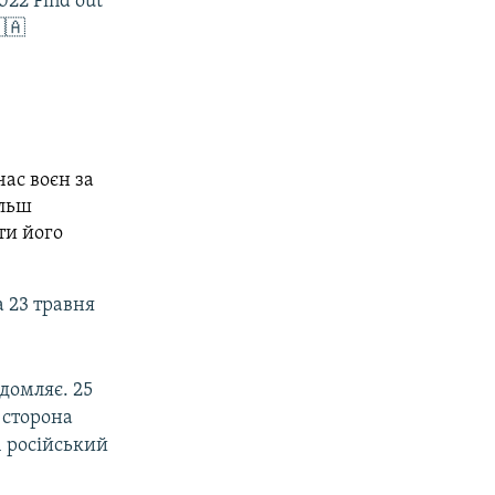
2022 Find out
🇦
час воєн за
ільш
ти його
 23 травня
ідомляє. 25
 сторона
1 російський