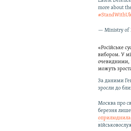
Latest Defence
more about th
#StandWithUk
— Ministry o
«Російське су
вибором. У мі
очевидними, і
можуть зроста
За даними Ге
зросли до бли
Москва про св
березня лише
оприлюднила
військовослуж