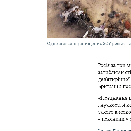
Одне зі звалищ знищених ЗСУ російських 
Росія за три м
загиблими сті
дев’ятирічної
Британії з по
«Поєднання п
гнучкості й к
такого високо
– пояснили у 