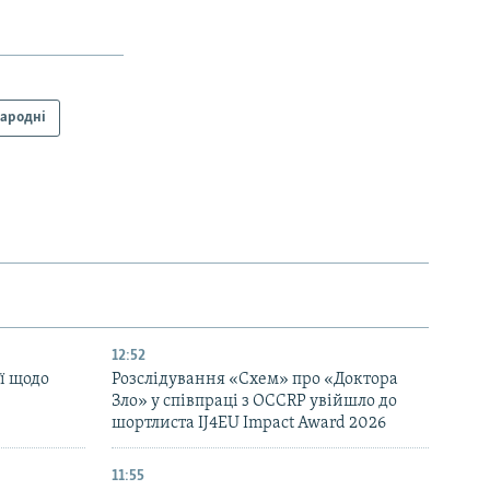
народні
12:52
ї щодо
Розслідування «Схем» про «Доктора
Зло» у співпраці з OCCRP увійшло до
шортлиста IJ4EU Impact Award 2026
11:55