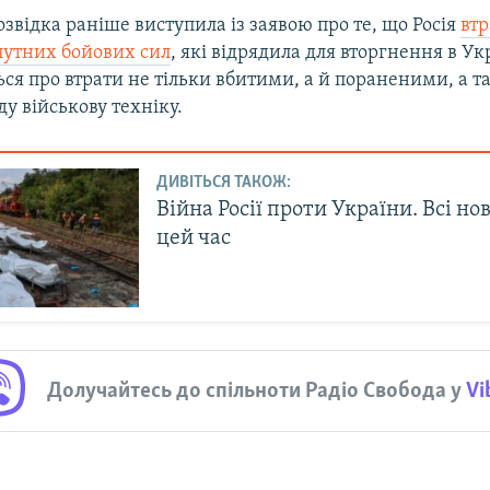
звідка раніше виступила із заявою про те, що Росія
вт
путних бойових сил
, які відрядила для вторгнення в Ук
ся про втрати не тільки вбитими, а й пораненими, а т
ду військову техніку.
ДИВІТЬСЯ ТАКОЖ:
Війна Росії проти України. Всі но
цей час
Долучайтесь до спільноти Радіо Свобода у
Vi