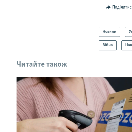
Поділитис
Новини
У
Війна
Нов
Читайте також