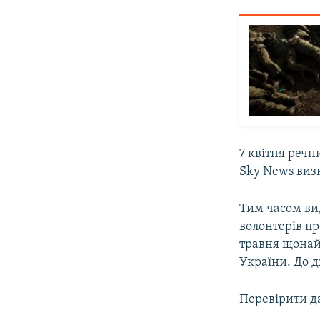
7 квітня речн
Sky News виз
Тим часом в
волонтерів пр
травня щонай
України. До 
Перевірити д