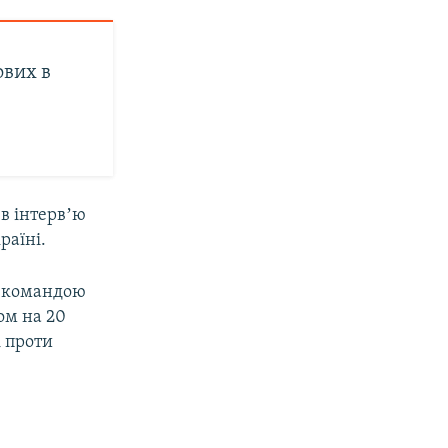
ових в
в інтервʼю
раїні.
із командою
ом на 20
 проти