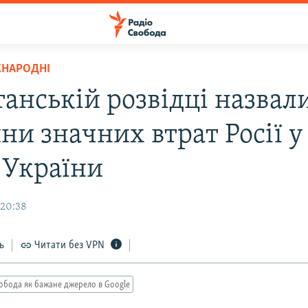
ЖНАРОДНІ
танській розвідці назвал
и значних втрат Росії у
 України
 20:38
ь
Читати без VPN
обода як бажане джерело в Google