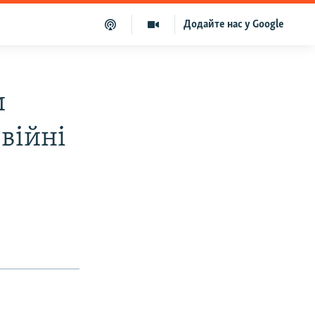
Додайте нас у Google
и
 війні