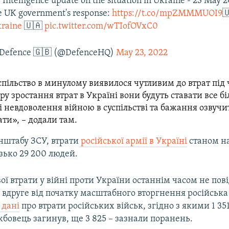
 Intelligence update on the situation in Ukraine - 23 May 
e UK government's response:
https://t.co/mpZMMMUOI9

raine
🇺🇦
pic.twitter.com/wTIofOVxC0
f Defence 🇬🇧 (@DefenceHQ)
May 23, 2022
спільство в минулому виявилося чутливим до втрат під 
ру зростання втрат в Україні вони будуть ставати все б
 невдоволення війною в суспільстві та бажання озвучи
ти», – додали там.
нштабу ЗСУ, втрати
російської армії в Україні
станом на
зько 29 200 людей.
ої втрати у війні проти України останнім часом не пов
 вдруге від початку масштабного вторгнення російська
 дані
про втрати російських військ, згідно з якими 1 35
бовець загинув, ще 3 825 – зазнали поранень​.