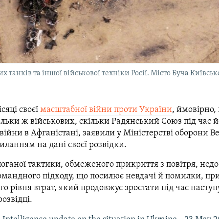
танків та іншої військової техніки Росії. Місто Буча Київсько
ісяці своєї
масштабної війни проти України
, ймовірно,
льки ж військових, скільки Радянський Союз під час й
 війни в Афганістані, заявили у Міністерстві оборони В
силанням на дані своєї розвідки.
оганої тактики, обмеженого прикриття з повітря, недо
омандного підходу, що посилює невдачі й помилки, пр
го рівня втрат, який продовжує зростати під час наступ
розвідці.