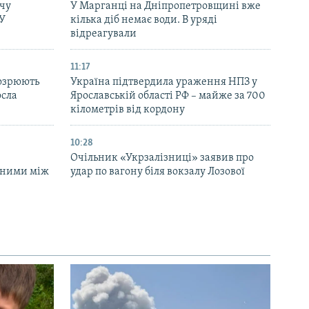
чу
У Марганці на Дніпропетровщині вже
СУ
кілька діб немає води. В уряді
відреагували
11:17
дозрюють
Україна підтвердила ураження НПЗ у
осла
Ярославській області РФ – майже за 700
кілометрів від кордону
10:28
Очільник «Укрзалізниці» заявив про
аними між
удар по вагону біля вокзалу Лозової