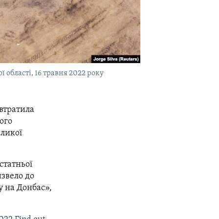
ї області, 16 травня 2022 року
 втратила
ого
еликої
статньої
извело до
у на Донбас»,