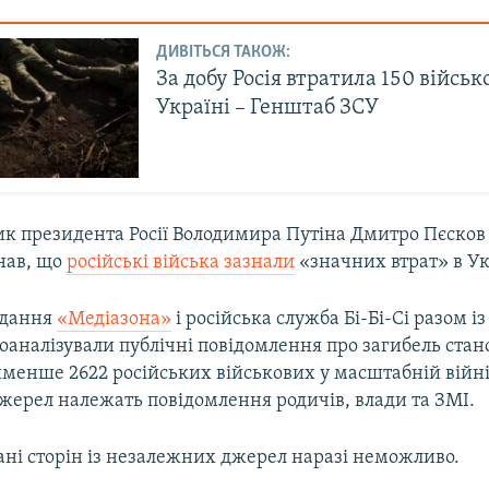
ДИВІТЬСЯ ТАКОЖ:
За добу Росія втратила 150 військ
Україні – Генштаб ЗСУ
ик президента Росії Володимира Путіна Дмитро Пєсков 
нав, що
російські війська зазнали
«значних втрат» в Ук
идання
«Медіазона»
і російська служба Бі-Бі-Сі разом 
оаналізували публічні повідомлення про загибель стан
менше 2622 російських військових у масштабній війні
джерел належать повідомлення родичів, влади та ЗМІ.
ані сторін із незалежних джерел наразі неможливо.