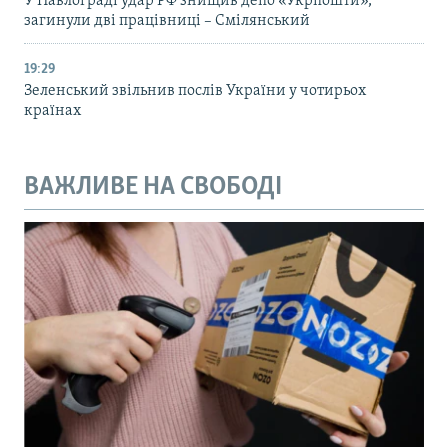
У Павлограді удар РФ знищив депо «Укрпошти»,
загинули дві працівниці – Смілянський
19:29
Зеленський звільнив послів України у чотирьох
країнах
ВАЖЛИВЕ НА СВОБОДІ