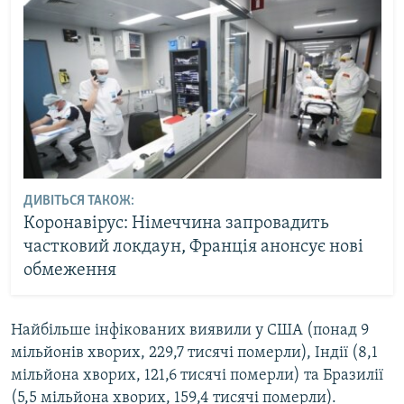
Усі сайти RFE/RL
ДИВІТЬСЯ ТАКОЖ:
Коронавірус: Німеччина запровадить
частковий локдаун, Франція анонсує нові
обмеження
Найбільше інфікованих виявили у США (понад 9
мільйонів хворих, 229,7 тисячі померли), Індії (8,1
мільйона хворих, 121,6 тисячі померли) та Бразилії
(5,5 мільйона хворих, 159,4 тисячі померли).