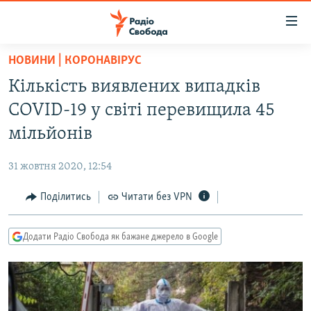
Доступність
посилання
Перейти
НОВИНИ | КОРОНАВІРУС
до
РАДІО СВОБОДА – 70 РОКІВ
Кількість виявлених випадків
основного
ВСЕ ЗА ДОБУ
матеріалу
COVID-19 у світі перевищила 45
СТАТТІ
Перейти
мільйонів
до
ВІЙНА
ПОЛІТИКА
основної
31 жовтня 2020, 12:54
РОСІЙСЬКА «ФІЛЬТРАЦІЯ»
ЕКОНОМІКА
навігації
Перейти
Поділитись
Читати без VPN
ДОНБАС.РЕАЛІЇ
СУСПІЛЬСТВО
до
КРИМ.РЕАЛІЇ
КУЛЬТУРА
пошуку
Додати Радіо Свобода як бажане джерело в Google
ТИ ЯК?
СПОРТ
СХЕМИ
УКРАЇНА
КИТАЙ.ВИКЛИКИ
СВІТ