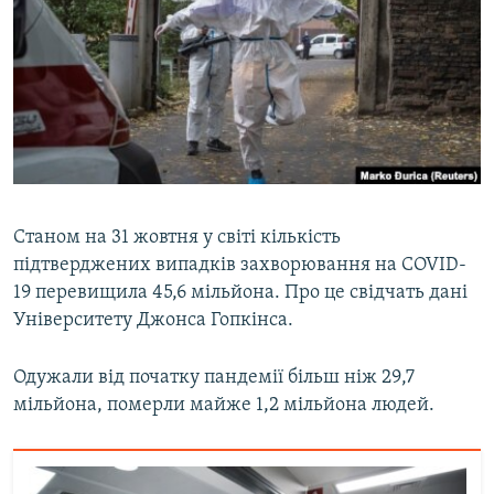
МУЛЬТИМЕДІА
ФОТО
СПЕЦПРОЄКТИ
ПОДКАСТИ
КРИМ РЕАЛІЇ
РУС
Станом на 31 жовтня у світі кількість
підтверджених випадків захворювання на COVID-
УКР
19 перевищила 45,6 мільйона. Про це свідчать дані
КТАТ
Університету Джонса Гопкінса.
ДОЛУЧАЙСЯ!
Одужали від початку пандемії більш ніж 29,7
мільйона, померли майже 1,2 мільйона людей.