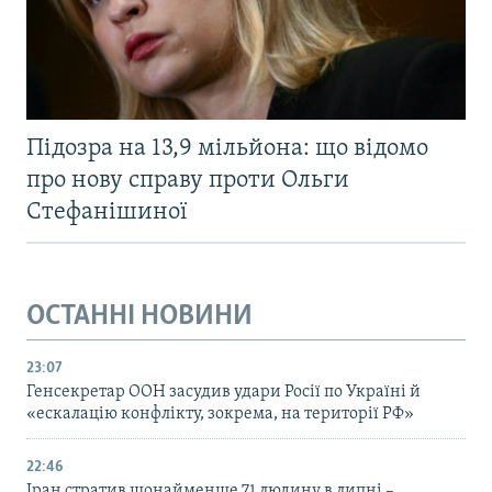
Підозра на 13,9 мільйона: що відомо
про нову справу проти Ольги
Стефанішиної
ОСТАННІ НОВИНИ
23:07
Генсекретар ООН засудив удари Росії по Україні й
«ескалацію конфлікту, зокрема, на території РФ»
22:46
Іран стратив щонайменше 71 людину в липні –