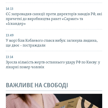
14:13
ЄС запровадив санкції проти директорів заводів РФ, які
причетні до виробництва ракет «Сармат» та
«Іскандер»
13:49
У морі біля Коблевого стався вибух: загинула людина,
ще двоє – постраждали
13:14
Зросла кількість жертв останнього удару РФ по Києву: у
лікарні помер чоловік
ВАЖЛИВЕ НА СВОБОДІ