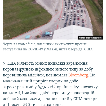
МУЛЬТИМЕДІА
ФОТО
СПЕЦПРОЄКТИ
ПОДКАСТИ
КРИМ РЕАЛІЇ
Черга з автомобілів, власники яких хочуть пройти
РУС
тестування на COVID-19 у Маямі, штат Флорида, США
УКР
У США кількість нових випадків зараження
КТАТ
коронавірусною інфекцією нового типу за добу
перевищила мільйон, повідомляє
Bloomberg
. Це
ДОЛУЧАЙСЯ!
максимальний приріст хворих на добу,
зареєстрований у будь-якій країні світу з початку
пандемії, і майже вдвічі перевищує попередній
добовий максимум, встановлений у США чотири
дні тому – 590 тисяч заражень.