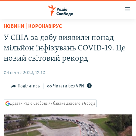
Доступність
посилання
Перейти
НОВИНИ | КОРОНАВІРУС
до
РАДІО СВОБОДА – 70 РОКІВ
У США за добу виявили понад
основного
ВСЕ ЗА ДОБУ
матеріалу
мільйон інфікувань COVID-19. Це
СТАТТІ
Перейти
новий світовий рекорд
до
ВІЙНА
ПОЛІТИКА
основної
04 січня 2022, 12:10
РОСІЙСЬКА «ФІЛЬТРАЦІЯ»
ЕКОНОМІКА
навігації
Перейти
Поділитись
Читати без VPN
ДОНБАС.РЕАЛІЇ
СУСПІЛЬСТВО
до
КРИМ.РЕАЛІЇ
КУЛЬТУРА
пошуку
Додати Радіо Свобода як бажане джерело в Google
ТИ ЯК?
СПОРТ
СХЕМИ
УКРАЇНА
КИТАЙ.ВИКЛИКИ
СВІТ