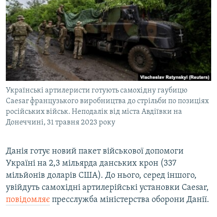
МУЛЬТИМЕДІА
ФОТО
СПЕЦПРОЄКТИ
ПОДКАСТИ
КРИМ РЕАЛІЇ
Українські артилеристи готують самохідну гаубицю
РУС
Caesar французького виробництва до стрільби по позиціях
російських військ. Неподалік від міста Авдіївки на
УКР
Донеччині, 31 травня 2023 року
КТАТ
Данія готує новий пакет військової допомоги
ДОЛУЧАЙСЯ!
Україні на 2,3 мільярда данських крон (337
мільйонів доларів США). До нього, серед іншого,
увійдуть самохідні артилерійські установки Caesar,
повідомляє
пресслужба міністерства оборони Данії.