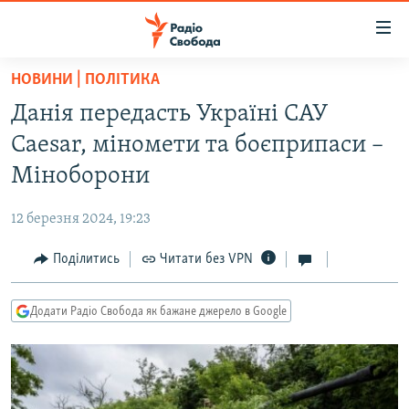
Доступність
посилання
Перейти
НОВИНИ | ПОЛІТИКА
до
РАДІО СВОБОДА – 70 РОКІВ
Данія передасть Україні САУ
основного
ВСЕ ЗА ДОБУ
матеріалу
Caesar, міномети та боєприпаси –
СТАТТІ
Перейти
Міноборони
до
ВІЙНА
ПОЛІТИКА
основної
12 березня 2024, 19:23
РОСІЙСЬКА «ФІЛЬТРАЦІЯ»
ЕКОНОМІКА
навігації
Перейти
Поділитись
Читати без VPN
ДОНБАС.РЕАЛІЇ
СУСПІЛЬСТВО
до
КРИМ.РЕАЛІЇ
КУЛЬТУРА
пошуку
Додати Радіо Свобода як бажане джерело в Google
ТИ ЯК?
СПОРТ
СХЕМИ
УКРАЇНА
КИТАЙ.ВИКЛИКИ
СВІТ