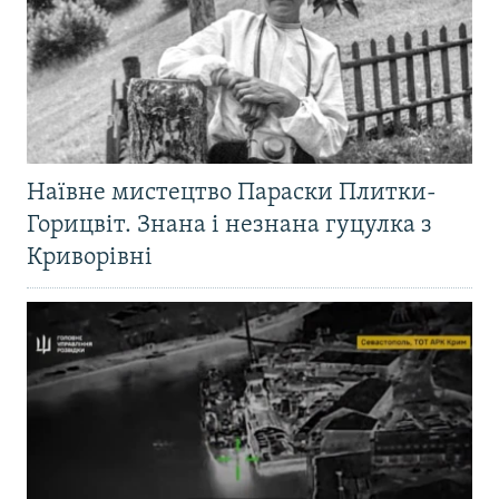
Наївне мистецтво Параски Плитки-
Горицвіт. Знана і незнана гуцулка з
Криворівні