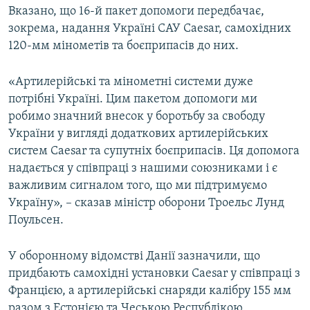
Вказано, що 16-й пакет допомоги передбачає,
Усі сайти RFE/RL
зокрема, надання Україні САУ Caesar, самохідних
120-мм мінометів та боєприпасів до них.
«Артилерійські та мінометні системи дуже
потрібні Україні. Цим пакетом допомоги ми
робимо значний внесок у боротьбу за свободу
України у вигляді додаткових артилерійських
систем Caesar та супутніх боєприпасів. Ця допомога
надається у співпраці з нашими союзниками і є
важливим сигналом того, що ми підтримуємо
Україну», – сказав міністр оборони Троельс Лунд
Поульсен.
У оборонному відомстві Данії зазначили, що
придбають самохідні установки Caesar у співпраці з
Францією, а артилерійські снаряди калібру 155 мм
разом з Естонією та Чеською Республікою.