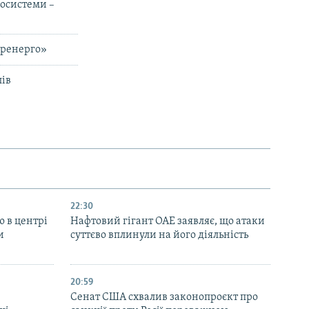
госистеми –
кренерго»
лів
22:30
ю в центрі
Нафтовий гігант ОАЕ заявляє, що атаки
и
суттєво вплинули на його діяльність
20:59
Cенат США схвалив законопроєкт про