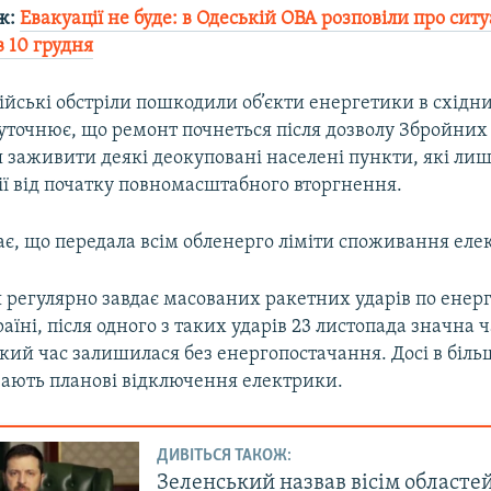
ж:
Евакуації не буде: в Одеській ОВА розповіли про ситу
в 10 грудня
сійські обстріли пошкодили об’єкти енергетики в східн
уточнює, що ремонт почнеться після дозволу Збройних
 заживити деякі деокуповані населені пункти, які лиш
ії від початку повномасштабного вторгнення.
є, що передала всім обленерго ліміти споживання елек
я регулярно завдає масованих ракетних ударів по ене
раїні, після одного з таких ударів 23 листопада значна 
кий час залишилася без енергопостачання. Досі в біль
вають планові відключення електрики.
ДИВІТЬСЯ ТАКОЖ:
Зеленський назвав вісім областей