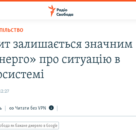
СПІЛЬСТВО
ит залишається значним 
нерго» про ситуацію в
осистемі
12:27
ь
Читати без VPN
обода як бажане джерело в Google