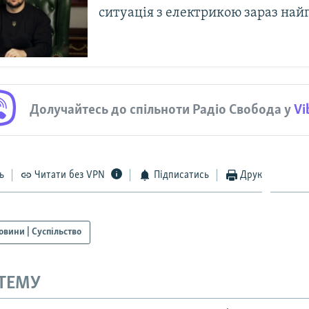
ситуація з електрикою зараз най
Долучайтесь до спільноти Радіо Свобода у
Vi
ь
Читати без VPN
Підписатись
Друк
овини | Суспільство
 ТЕМУ