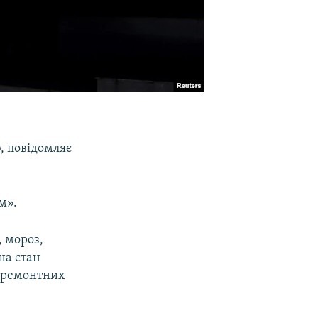
, повідомляє
м».
, мороз,
на стан
у ремонтних