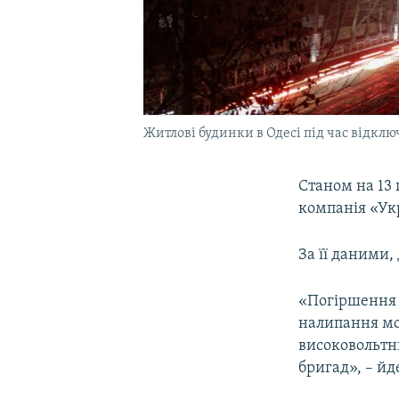
Житлові будинки в Одесі під час відклю
Станом на 13 
компанія «Ук
За її даними,
«Погіршення п
налипання мок
високовольтн
бригад», – йд