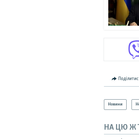
Поділитис
Новини
Н
НА ЦЮ Ж