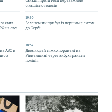
ші
санкції проти Росії переважною
більшістю голосів
19:50
 заявив
Зеленський прибув із першим візитом
РФ на свої
до Сербії
18:57
 на АЗС в
Двоє людей тяжко поранені на
яно з
Рівненщині через вибух гранати –
поліція