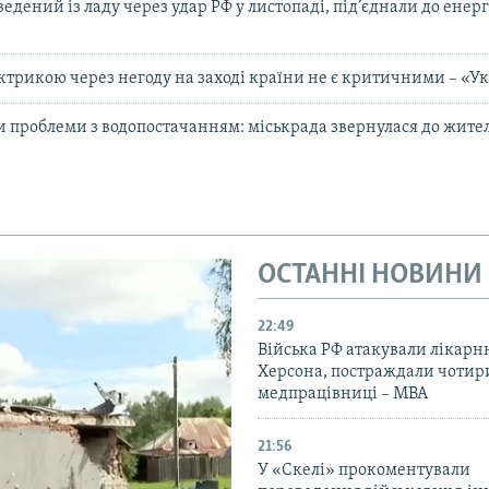
едений із ладу через удар РФ у листопаді, під’єднали до енер
ктрикою через негоду на заході країни не є критичними – «У
и проблеми з водопостачанням: міськрада звернулася до жите
ОСТАННІ НОВИНИ
22:49
Війська РФ атакували лікарн
Херсона, постраждали чотир
медпрацівниці – МВА
21:56
У «Скелі» прокоментували