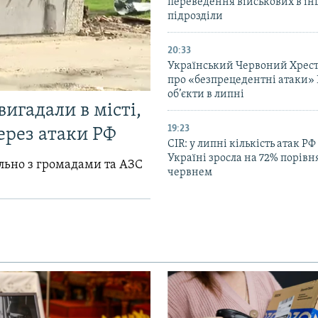
переведення військових в ін
підрозділи
20:33
Український Червоний Хрест
про «безпрецедентні атаки» 
об’єкти в липні
вигадали в місті,
19:23
ерез атаки РФ
CIR: у липні кількість атак РФ
Україні зросла на 72% порівн
ільно з громадами та АЗС
червнем