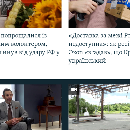
 попрощалися із
«Доставка за межі Ро
ким волонтером,
недоступна»: як рос
гинув від удару РФ у
Ozon «згадав», що 
і
український