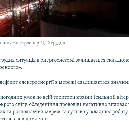
чення електроенергії, 12 грудня
грудня ситуація в енергосистемі залишається складною
ренерго».
 дефіцит електроенергії в мережі «залишається значни
огодних умов по всій території країни (сильний вітер
рого снігу, обледеніння проводів) негативно впливає 
их та розподільчих мереж та суттєво ускладнює робот
еться в повідомленні.