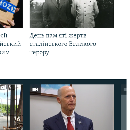
сії
День пам'яті жертв
ійський
сталінського Великого
Крим
терору