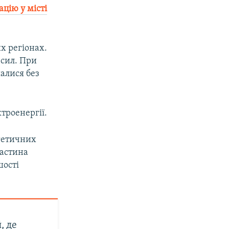
ацію у місті
их регіонах.
 сил. При
алися без
троенергії.
ргетичних
частина
шості
, де