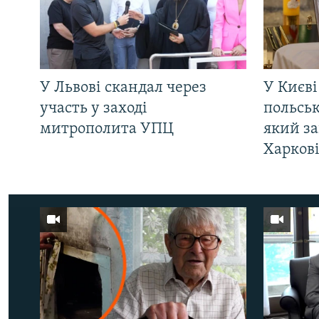
У Львові скандал через
У Києві
участь у заході
польсь
митрополита УПЦ
який за
Харков