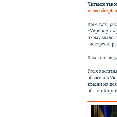
Читайте тако
після обстрілі
Крім того, ро
«Укренерго» 
цьому вдалося
електроенерг
Компанія дода
Росія з жовтн
обʼєктах в Ук
країни на дея
областей три