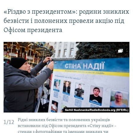
«Різдво з президентом»: родини зниклих
безвісти і полонених провели акцію під
Офісом президента
Рідні зниклих безвісти та полонених українців
1/12
встановили під Офісом президента «Стіну надії» –
стенди з фотографіями та іменами зниклих чи