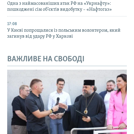
Одна з наймасованіших атак РФ на «Укрнафту»:
пошкоджені сім об’єктів видобутку – «Нафтогаз»
17:08
У Києві попрощалися із польським волонтером, який
загинув від удару РФ у Харкові
ВАЖЛИВЕ НА СВОБОДІ