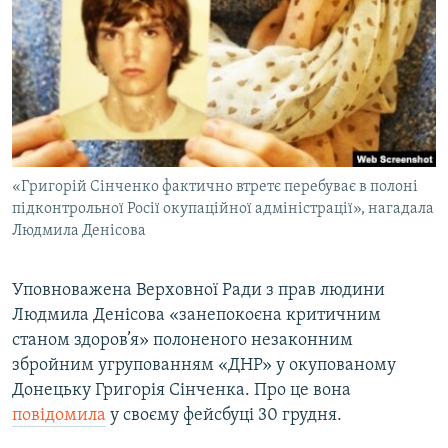
МУЛЬТИМЕДІА
ФОТО
СПЕЦПРОЄКТИ
ПОДКАСТИ
КРИМ РЕАЛІЇ
«Григорій Сінченко фактично втретє перебуває в полоні
РУС
підконтрольної Росії окупаційної адміністрації», нагадала
Людмила Денісова
УКР
КТАТ
Уповноважена Верховної Ради з прав людини
Людмила Денісова «занепокоєна критичним
ДОЛУЧАЙСЯ!
станом здоров’я» полоненого незаконним
збройним угрупованням «ДНР» у окупованому
Донецьку Григорія Сінченка. Про це вона
повідомила
у своєму фейсбуці 30 грудня.