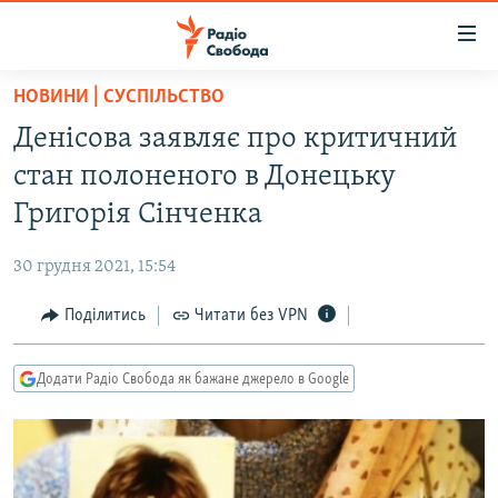
Доступність
посилання
Перейти
НОВИНИ | СУСПІЛЬСТВО
до
РАДІО СВОБОДА – 70 РОКІВ
Денісова заявляє про критичний
основного
ВСЕ ЗА ДОБУ
матеріалу
стан полоненого в Донецьку
СТАТТІ
Перейти
Григорія Сінченка
до
ВІЙНА
ПОЛІТИКА
основної
30 грудня 2021, 15:54
РОСІЙСЬКА «ФІЛЬТРАЦІЯ»
ЕКОНОМІКА
навігації
Перейти
Поділитись
Читати без VPN
ДОНБАС.РЕАЛІЇ
СУСПІЛЬСТВО
до
КРИМ.РЕАЛІЇ
КУЛЬТУРА
пошуку
Додати Радіо Свобода як бажане джерело в Google
ТИ ЯК?
СПОРТ
СХЕМИ
УКРАЇНА
КИТАЙ.ВИКЛИКИ
СВІТ