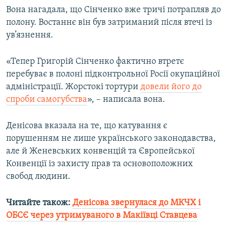
Вона нагадала, що Сінченко вже тричі потрапляв до
Усі сайти RFE/RL
полону. Востаннє він був затриманий після втечі із
ув’язнення.
«Тепер Григорій Сінченко фактично втретє
перебуває в полоні підконтрольної Росії окупаційної
адміністрації. Жорстокі тортури
довели його до
спроби самогубства
», – написала вона.
Денісова вказала на те, що катування є
порушенням не лише українського законодавства,
але й Женевських конвенцій та Європейської
Конвенції із захисту прав та основоположних
свобод людини.
Читайте також:
Денісова звернулася до МКЧХ і
ОБСЄ через утримуваного в Макіївці Ставцева