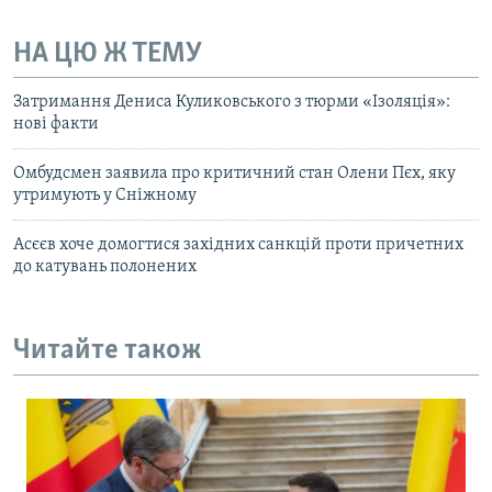
НА ЦЮ Ж ТЕМУ
Затримання Дениса Куликовського з тюрми «Ізоляція»:
нові факти
Омбудсмен заявила про критичний стан Олени Пєх, яку
утримують у Сніжному
Асєєв хоче домогтися західних санкцій проти причетних
до катувань полонених
Читайте також