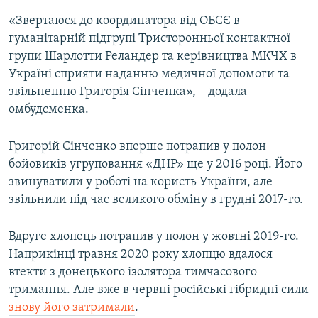
«Звертаюся до координатора від ОБСЄ в
гуманітарній підгрупі Тристоронньої контактної
групи Шарлотти Реландер та керівництва МКЧХ в
Україні сприяти наданню медичної допомоги та
звільненню Григорія Сінченка», – додала
омбудсменка.
Григорій Сінченко вперше потрапив у полон
бойовиків угруповання «ДНР» ще у 2016 році. Його
звинуватили у роботі на користь України, але
звільнили під час великого обміну в грудні 2017-го.
Вдруге хлопець потрапив у полон у жовтні 2019-го.
Наприкінці травня 2020 року хлопцю вдалося
втекти з донецького ізолятора тимчасового
тримання. Але вже в червні російські гібридні сили
знову його затримали
.