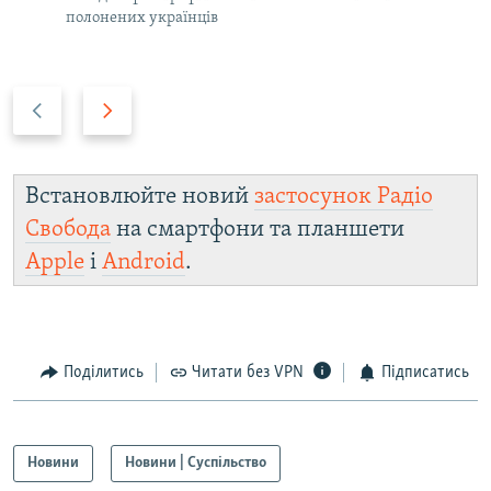
полонених українців
Н
В
а
п
з
е
а
р
Встановлюйте новий
застосунок Радіо
д
е
Свобода
на смартфони та планшети
д
Apple
і
Android
.
Поділитись
Читати без VPN
Підписатись
Новини
Новини | Суспільство