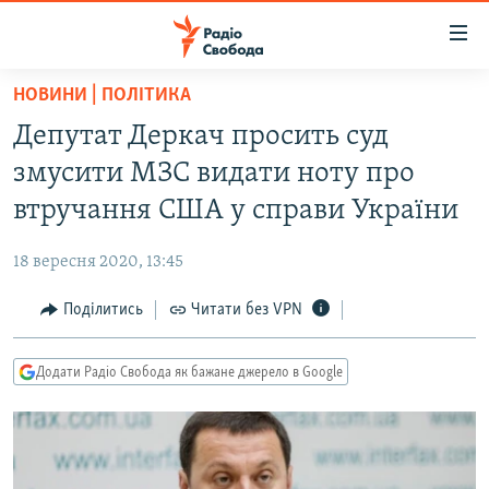
Доступність
посилання
Перейти
НОВИНИ | ПОЛІТИКА
до
РАДІО СВОБОДА – 70 РОКІВ
Депутат Деркач просить суд
основного
ВСЕ ЗА ДОБУ
матеріалу
змусити МЗС видати ноту про
СТАТТІ
Перейти
втручання США у справи України
до
ВІЙНА
ПОЛІТИКА
основної
18 вересня 2020, 13:45
РОСІЙСЬКА «ФІЛЬТРАЦІЯ»
ЕКОНОМІКА
навігації
Перейти
Поділитись
Читати без VPN
ДОНБАС.РЕАЛІЇ
СУСПІЛЬСТВО
до
КРИМ.РЕАЛІЇ
КУЛЬТУРА
пошуку
Додати Радіо Свобода як бажане джерело в Google
ТИ ЯК?
СПОРТ
СХЕМИ
УКРАЇНА
КИТАЙ.ВИКЛИКИ
СВІТ