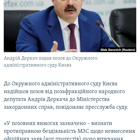
МУЛЬТИМЕДІА
ФОТО
СПЕЦПРОЄКТИ
ПОДКАСТИ
КРИМ РЕАЛІЇ
Андрій Деркач подав позов до Окружного
РУС
адміністративного суду Києва
УКР
До Окружного адміністративного суду Києва
КТАТ
надійшов позов від позафракційного народного
депутата Андрія Деркача до Міністерства
ДОЛУЧАЙСЯ!
закордонних справ, повідомляє пресслужба суду.
«У позовних вимогах зазначено – визнати
протиправною бездіяльність МЗС щодо невнесення
офіційних заяв (нот протестів) щодо втручання