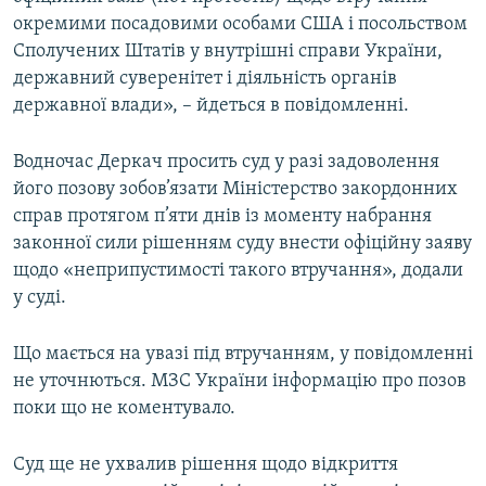
Усі сайти RFE/RL
окремими посадовими особами США і посольством
Сполучених Штатів у внутрішні справи України,
державний суверенітет і діяльність органів
державної влади», – йдеться в повідомленні.
Водночас Деркач просить суд у разі задоволення
його позову зобов’язати Міністерство закордонних
справ протягом п’яти днів із моменту набрання
законної сили рішенням суду внести офіційну заяву
щодо «неприпустимості такого втручання», додали
у суді.
Що мається на увазі під втручанням, у повідомленні
не уточнються. МЗС України інформацію про позов
поки що не коментувало.
Суд ще не ухвалив рішення щодо відкриття