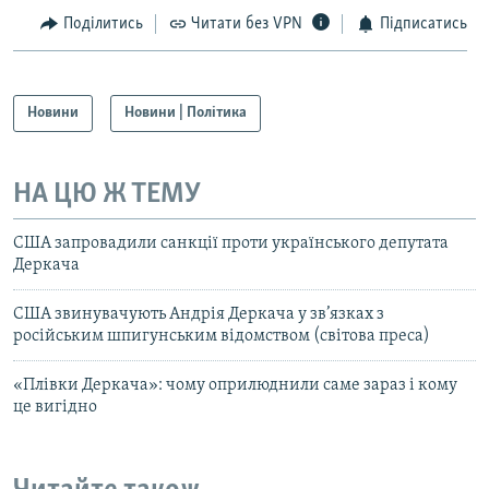
Поділитись
Читати без VPN
Підписатись
Новини
Новини | Політика
НА ЦЮ Ж ТЕМУ
США запровадили санкції проти українського депутата
Деркача
CША звинувачують Андрія Деркача у зв’язках з
російським шпигунським відомством (світова преса)
«Плівки Деркача»: чому оприлюднили саме зараз і кому
це вигідно