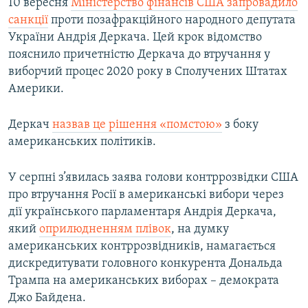
10 вересня
Міністерство фінансів США запровадило
санкції
проти позафракційного народного депутата
України Андрія Деркача. Цей крок відомство
пояснило причетністю Деркача до втручання у
виборчий процес 2020 року в Сполучених Штатах
Америки.
Деркач
назвав це рішення «помстою»
з боку
американських політиків.
У серпні з’явилась заява голови контррозвідки США
про втручання Росії в американські вибори через
дії українського парламентаря Андрія Деркача,
який
оприлюдненням плівок
, на думку
американських контррозвідників, намагається
дискредитувати головного конкурента Дональда
Трампа на американських виборах – демократа
Джо Байдена.