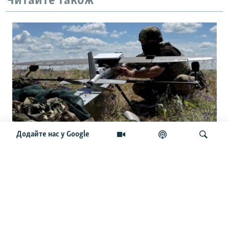
Читайте також
Додайте нас у Google
Українські командири приїхали до
США: розкрили сенаторам секрети
дронової війни
Шукати