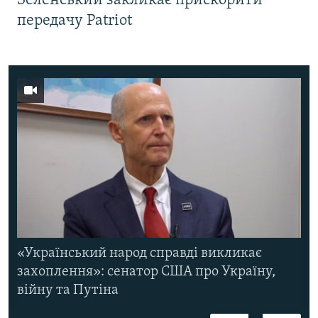
Зеленський закликає прискорити
передачу Patriot
«Український народ справді викликає
захоплення»: сенатор США про Україну,
війну та Путіна