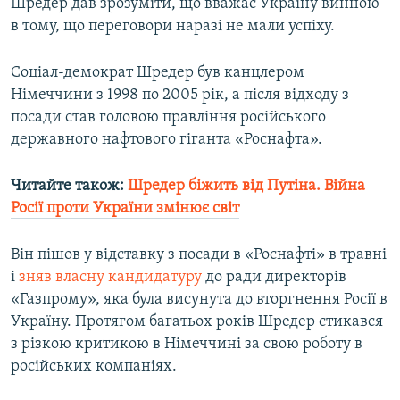
Шредер дав зрозуміти, що вважає Україну винною
в тому, що переговори наразі не мали успіху.
Соціал-демократ Шредер був канцлером
Німеччини з 1998 по 2005 рік, а після відходу з
посади став головою правління російського
державного нафтового гіганта «Роснафта».
Читайте також:
Шредер біжить від Путіна. Війна
Росії проти України змінює світ
Він пішов у відставку з посади в «Роснафті» в травні
і
зняв власну кандидатуру
до ради директорів
«Газпрому», яка була висунута до вторгнення Росії в
Україну. Протягом багатьох років Шредер стикався
з різкою критикою в Німеччині за свою роботу в
російських компаніях.