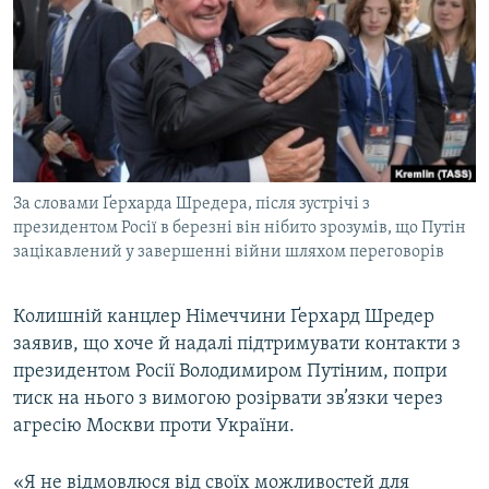
КИТАЙ.ВИКЛИКИ
МУЛЬТИМЕДІА
ФОТО
СПЕЦПРОЄКТИ
ПОДКАСТИ
За словами Ґерхарда Шредера, після зустрічі з
президентом Росії в березні він нібито зрозумів, що Путін
КРИМ РЕАЛІЇ
зацікавлений у завершенні війни шляхом переговорів
РУС
УКР
Колишній канцлер Німеччини Ґерхард Шредер
КТАТ
заявив, що хоче й надалі підтримувати контакти з
президентом Росії Володимиром Путіним, попри
тиск на нього з вимогою розірвати зв’язки через
ДОЛУЧАЙСЯ!
агресію Москви проти України.
«Я не відмовлюся від своїх можливостей для