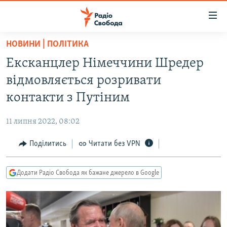
Доступність
посилання
Перейти
НОВИНИ | ПОЛІТИКА
до
РАДІО СВОБОДА – 70 РОКІВ
Ексканцлер Німеччини Шредер
основного
ВСЕ ЗА ДОБУ
матеріалу
відмовляється розривати
СТАТТІ
Перейти
контакти з Путіним
до
ВІЙНА
ПОЛІТИКА
основної
11 липня 2022, 08:02
РОСІЙСЬКА «ФІЛЬТРАЦІЯ»
ЕКОНОМІКА
навігації
Перейти
Поділитись
Читати без VPN
ДОНБАС.РЕАЛІЇ
СУСПІЛЬСТВО
до
КРИМ.РЕАЛІЇ
КУЛЬТУРА
пошуку
Додати Радіо Свобода як бажане джерело в Google
ТИ ЯК?
СПОРТ
СХЕМИ
УКРАЇНА
ПРИАЗОВ’Я
СВІТ