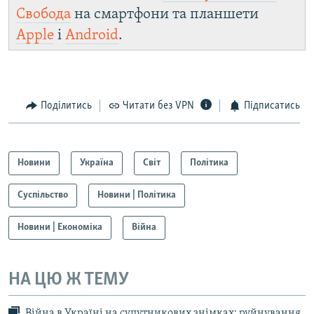
Свобода
на смартфони та планшети
Apple
і
Android
.
Поділитись
Читати без VPN
Підписатись
Новини
Україна
Світ
Політика
Суспільство
Новини | Політика
Новини | Економіка
Війна
НА ЦЮ Ж ТЕМУ
Війна в Україні на супутникових знімках: руйнування