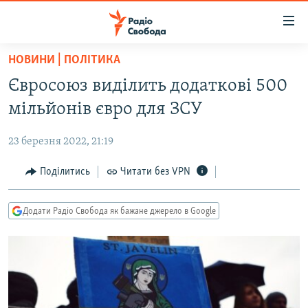
Доступність
посилання
Перейти
НОВИНИ | ПОЛІТИКА
до
РАДІО СВОБОДА – 70 РОКІВ
Євросоюз виділить додаткові 500
основного
ВСЕ ЗА ДОБУ
матеріалу
мільйонів євро для ЗСУ
СТАТТІ
Перейти
до
23 березня 2022, 21:19
ВІЙНА
ПОЛІТИКА
основної
РОСІЙСЬКА «ФІЛЬТРАЦІЯ»
Поділитись
Читати без VPN
ЕКОНОМІКА
навігації
Перейти
ДОНБАС.РЕАЛІЇ
СУСПІЛЬСТВО
до
Додати Радіо Свобода як бажане джерело в Google
КРИМ.РЕАЛІЇ
КУЛЬТУРА
пошуку
ТИ ЯК?
СПОРТ
СХЕМИ
УКРАЇНА
КИТАЙ.ВИКЛИКИ
СВІТ