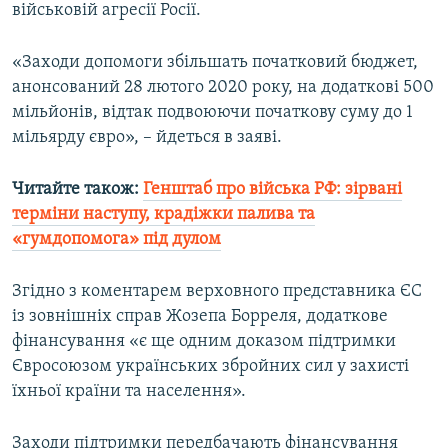
військовій агресії Росії.
Усі сайти RFE/RL
«Заходи допомоги збільшать початковий бюджет,
анонсований 28 лютого 2020 року, на додаткові 500
мільйонів, відтак подвоюючи початкову суму до 1
мільярду євро», – йдеться в заяві.
Читайте також:
Генштаб про війська РФ: зірвані
терміни наступу, крадіжки палива та
«гумдопомога» під дулом
Згідно з коментарем верховного представника ЄС
із зовнішніх справ Жозепа Борреля, додаткове
фінансування «є ще одним доказом підтримки
Євросоюзом українських збройних сил у захисті
їхньої країни та населення».
Заходи підтримки передбачають фінансування