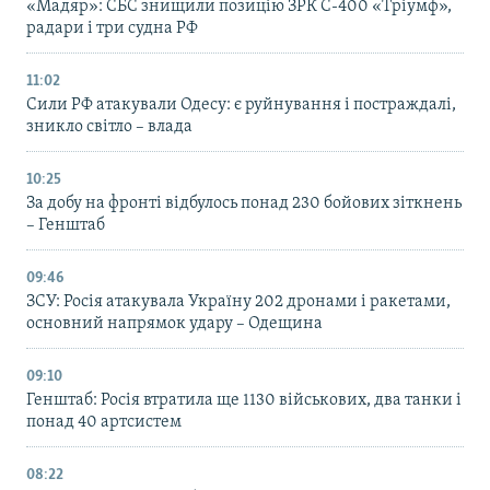
«Мадяр»: СБС знищили позицію ЗРК С-400 «Тріумф»,
радари і три судна РФ
11:02
Сили РФ атакували Одесу: є руйнування і постраждалі,
зникло світло – влада
10:25
За добу на фронті відбулось понад 230 бойових зіткнень
– Генштаб
09:46
ЗСУ: Росія атакувала Україну 202 дронами і ракетами,
основний напрямок удару – Одещина
09:10
Генштаб: Росія втратила ще 1130 військових, два танки і
понад 40 артсистем
08:22