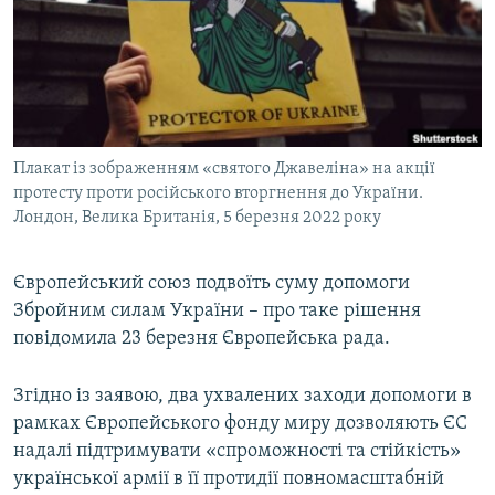
МУЛЬТИМЕДІА
ФОТО
СПЕЦПРОЄКТИ
ПОДКАСТИ
Плакат із зображенням «святого Джавеліна» на акції
протесту проти російського вторгнення до України.
КРИМ РЕАЛІЇ
Лондон, Велика Британія, 5 березня 2022 року
РУС
УКР
Європейський союз подвоїть суму допомоги
КТАТ
Збройним силам України – про таке рішення
повідомила 23 березня Європейська рада.
ДОЛУЧАЙСЯ!
Згідно із заявою, два ухвалених заходи допомоги в
рамках Європейського фонду миру дозволяють ЄС
надалі підтримувати «спроможності та стійкість»
української армії в її протидії повномасштабній