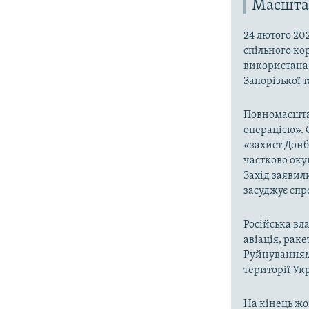
Масштаб
24 лютого 20
спільного ко
використана 
Запорізької 
Повномасшта
операцією». 
«захист Донб
частково окуп
Захід заявил
засуджує спр
Російська вла
авіація, раке
Руйнуванням 
території Ук
На кінець жо