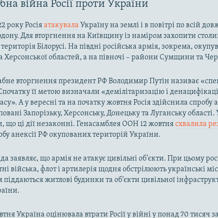
на війна Росії проти України
22 року Росія
атакувала
Україну на землі і в повітрі по всій до
рдону. Для вторгнення на Київщину із наміром захопити столи
територія Білорусі. На півдні російська армія, зокрема, окупу
та Херсонської областей, а на півночі – райони Сумщини та Че
бне вторгнення президент РФ Володимир Путін називає «спе
Спочатку її метою визначали «демілітаризацію і денацифікац
асу». А у вересні та на початку жовтня Росія здійснила спробу
овані Запорізьку, Херсонську, Донецьку та Луганську області. 
и, що ці дії незаконні. Генасамблея ООН 12 жовтня
схвалила р
обу анексії РФ окупованих територій України.
да заявляє, що армія не атакує цивільні об’єкти. При цьому ро
тні війська, флот і артилерія щодня обстрілюють українські міс
піддаються житлові будинки та об’єкти цивільної інфраструкт
раїни.
втня Україна оцінювала втрати Росії у війні у понад 70 тисяч 