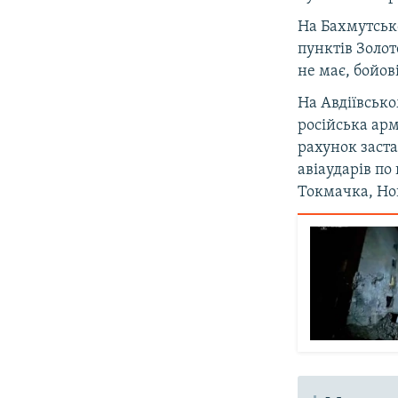
На Бахмутсько
пунктів Золот
не має, бойов
На Авдіївськ
російська арм
рахунок заста
авіаударів по
Токмачка, Но