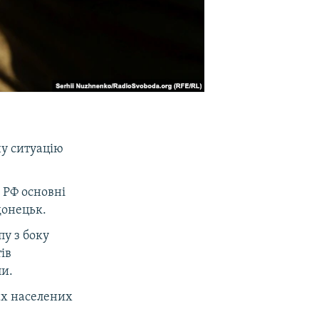
ну ситуацію
 РФ основні
донецьк.
у з боку
ів
ли.
ах населених