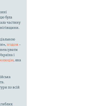
вжині
цю була
вала частину
рнігівщини.
ціальною
ію»,
згодом
–
 анексувати
Україна і
езолюцію
, яка
сійська
та.
ури по всій
загиблих