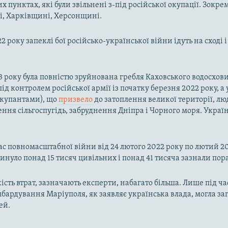
х пунктах, які були звільнені з-під російської окупації. Зокре
і, Харківщині, Херсонщині.
2 року запеклі бої російсько-української війни ідуть на сході і
3 року була повністю зруйнована гребля Каховського водосхо
ід контролем російської армії із початку березня 2022 року, а 
окупантами), що
призвело
до затоплення великої території, л
ння сільгоспугідь, забруднення Дніпра і Чорного моря. Україн
час повномасштабної війни від 24 лютого 2022 року по лютий 20
инуло понад 15 тисяч цивільних і понад 41 тисяча зазнали пор
ість втрат, зазначають експерти, набагато більша. Лише під ча
мбардування Маріуполя, як заявляє українська влада, могла з
ей.