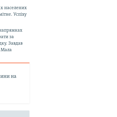
ах населених
ітне. Успіху
 напрямках
рати за
дку. Завдав
в Мала
вини на