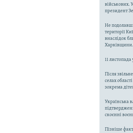
військових. У
президент Зе
Не подолавши
території Киї
внаслідок бл
Харківщини
11 листопада
Після звільне
селах област
зокрема діте
Українська в
підтверджен
скоєнні воєн
Пізніше факт