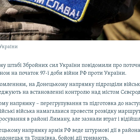
 України
му штабі Збройних сил України повідомили про поточ
аном на початок 97-ї доби війни РФ проти України.
ідомленням, на Донецькому напрямку підрозділи військ
реджують на встановленні контролю над містом Сєвєро
му напрямку – перегрупування та підготовка до наступ
сійські війська намагалаися провести розвідку маршрут
осування в районі Лиману, але зазнали втрат і відійш
ецькому напрямку армія РФ веде штурмові дії в район
одонецьк та Тошківка, бойові дії тривають.