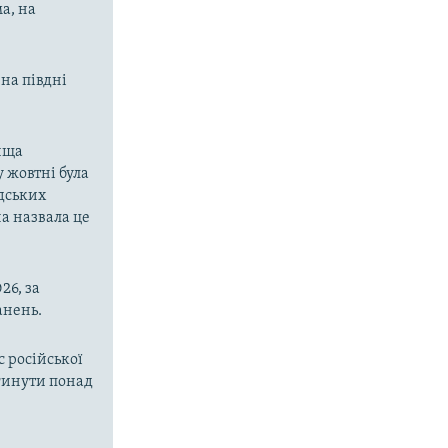
ма, на
 на півдні
вища
у жовтні була
юдських
а назвала це
26, за
анень.
с російської
агинути понад