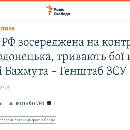
ЛІТИКА
 РФ зосереджена на конт
одонецька, тривають бої 
і Бахмута – Генштаб ЗСУ
07:36
ь
Читати без VPN
обода як бажане джерело в Google