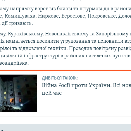
му напрямку ворог вів бойові та штурмові дії в район
е, Комишуваха, Ниркове, Берестове, Покровське, Долом
і дії тривають.
ому, Курахівському, Новопавлівському та Запорізькому
ія намагається посилити угруповання та поповнити вт
рілої та відновленої техніки. Проводив повітряну розві
 цивільній інфраструктурі в районах населених пункті
воандріївка.
ДИВІТЬСЯ ТАКОЖ:
Війна Росії проти України. Всі но
цей час