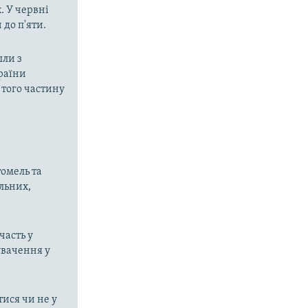
. У червні
 до п'яти.
шли з
країни
 того частину
томель та
ільних,
часть у
увачення у
ися чи не у