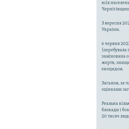
всіх населени
Чернігівщин
З вересня 202
України.
6 червня 202
(перебувала п
замінована 
жертв, знище
екоцидом.
Загалом, за 
оцінками заг
Реальна кільк
блокади і бо
20 тисяч люд