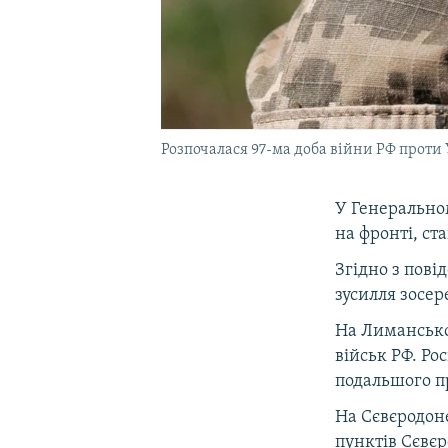
Розпочалася 97-ма доба війни РФ проти
У Генерально
на фронті, ст
Згідно з пов
зусилля зосе
На Лимансько
військ РФ. Ро
подальшого пр
На Сєвєродон
пунктів Сєвєр