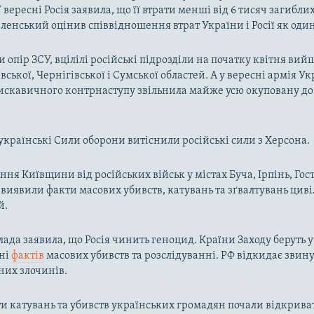
 вересні Росія заявила, що її втрати менші від 6 тисяч загиблих
ленський оцінив співвідношення втрат України і Росії як один
 опір ЗСУ, вцілілі російські підрозділи на початку квітня вий
вської, Чернігівської і Сумської областей. А у вересні армія У
искавичного контрнаступу звільнила майже усю окуповану до
.
 українські Сили оборони витіснили російські сили з Херсона.
ння Київщини від російських військ у містах Буча, Ірпінь, Гос
і виявили факти масових убивств, катувань та зґвалтувань цив
й.
лада заявила, що Росія чинить геноцид. Країни Заходу беруть у
ні
фактів
масових убивств та розслідуванні. РФ відкидає звин
них злочинів.
и катувань та убивств українських громадян почали відкриват