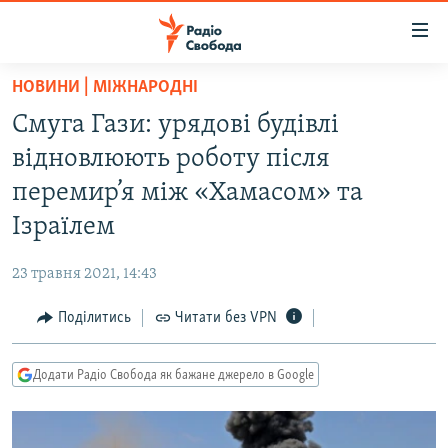
Доступність
посилання
Перейти
НОВИНИ | МІЖНАРОДНІ
до
РАДІО СВОБОДА – 70 РОКІВ
Смуга Гази: урядові будівлі
основного
ВСЕ ЗА ДОБУ
матеріалу
відновлюють роботу після
СТАТТІ
Перейти
перемир’я між «Хамасом» та
до
ВІЙНА
ПОЛІТИКА
Ізраїлем
основної
РОСІЙСЬКА «ФІЛЬТРАЦІЯ»
ЕКОНОМІКА
навігації
23 травня 2021, 14:43
Перейти
ДОНБАС.РЕАЛІЇ
СУСПІЛЬСТВО
до
Поділитись
Читати без VPN
КРИМ.РЕАЛІЇ
КУЛЬТУРА
пошуку
ТИ ЯК?
СПОРТ
Додати Радіо Свобода як бажане джерело в Google
СХЕМИ
УКРАЇНА
КИТАЙ.ВИКЛИКИ
СВІТ