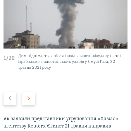
Дим піднімається після ізраїльського авіаудару на тлі
1/20
ізраїльсько-палестинських ударів у Смузі Гази, 20
травня 2021 року
Н
В
а
п
з
е
а
р
Як заявили представники угруповання «Хамас»
д
е
агентству Reuters, Єгипет 21 травня направив