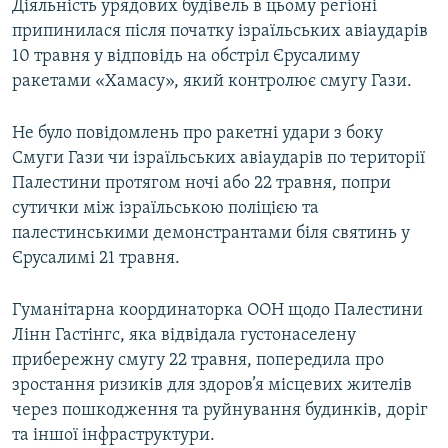
Діяльність урядових будівель в цьому регіоні
Усі сайти RFE/RL
припинилася після початку ізраїльських авіаударів
10 травня у відповідь на обстріл Єрусалиму
ракетами «Хамасу», який контролює смугу Гази.
Не було повідомлень про ракетні удари з боку
Смуги Гази чи ізраїльських авіаударів по території
Палестини протягом ночі або 22 травня, попри
сутички між ізраїльською поліцією та
палестинськими демонстрантами біля святинь у
Єрусалимі 21 травня.
Гуманітарна координаторка ООН щодо Палестини
Лінн Гастінгс, яка відвідала густонаселену
прибережну смугу 22 травня, попередила про
зростання ризиків для здоров’я місцевих жителів
через пошкодження та руйнування будинків, доріг
та іншої інфраструктури.