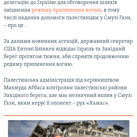
д
делегацію до Ізраїлю для обговорення шляхів
зміцнення
режиму припинення вогню
, в тому
числі надання допомоги палестинцям у Смузі Гази,
– про це .
За даними новинних агенцій, державний секретар
США Ентоні Блінкен відвідає Ізраїль та Західний
берег протягом тижня, аби сприяти продовженню
редиму припинення вогню.
Палестинська адміністрація під керівництвом
Махмуда Аббаса контролює палестинські райони
Західного берега, але має незначний вплив у Смузі
Гази, яким керує її опонент – рух «Хамас».