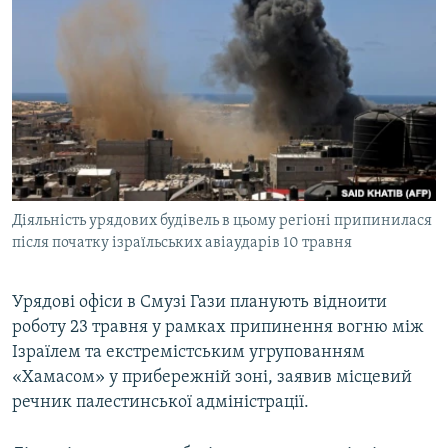
МУЛЬТИМЕДІА
ФОТО
СПЕЦПРОЄКТИ
ПОДКАСТИ
КРИМ РЕАЛІЇ
РУС
Діяльність урядових будівель в цьому регіоні припинилася
УКР
після початку ізраїльських авіаударів 10 травня
КТАТ
Урядові офіси в Смузі Гази планують відноити
роботу 23 травня у рамках припинення вогню між
ДОЛУЧАЙСЯ!
Ізраїлем та екстремістським угрупованням
«Хамасом» у прибережній зоні, заявив місцевий
речник палестинської адміністрації.