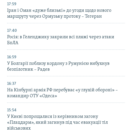
17:59
Іран і Оман «дуже близькі» до угоди щодо нового
маршруту через Ормузьку протоку – Тегеран
17:40
Росія: в Геленджику закрили всі пляжі через атаки
БпЛА
16:59
У Болгарії поблизу кордону з Румунією вибухнув
безпілотник – Радев
16:37
На Кінбурні армія РФ перебуває «у глухій обороні» –
командир ОТУ «Одеса»
15:54
У Києві попрощалися із керівником загону
«Плацдарм», який загинув під час евакуації тіл
військових