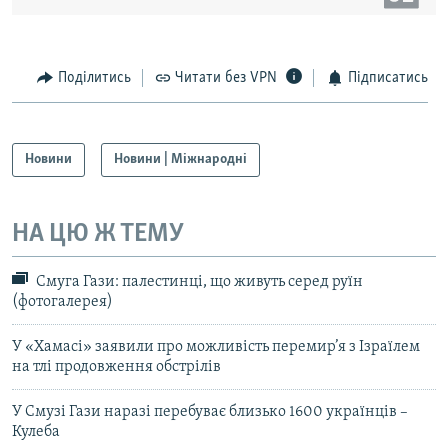
Поділитись
Читати без VPN
Підписатись
Новини
Новини | Міжнародні
НА ЦЮ Ж ТЕМУ
Смуга Гази: палестинці, що живуть серед руїн
(фотогалерея)
У «Хамасі» заявили про можливість перемир’я з Ізраїлем
на тлі продовження обстрілів
У Смузі Гази наразі перебуває близько 1600 українців –
Кулеба