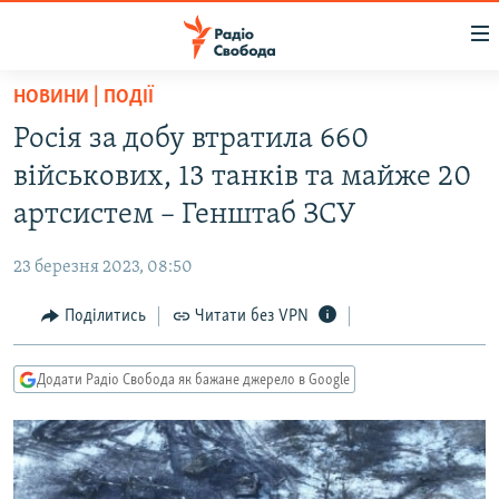
Доступність
посилання
Перейти
НОВИНИ | ПОДІЇ
до
РАДІО СВОБОДА – 70 РОКІВ
Росія за добу втратила 660
основного
ВСЕ ЗА ДОБУ
матеріалу
військових, 13 танків та майже 20
СТАТТІ
Перейти
артсистем – Генштаб ЗСУ
до
ВІЙНА
ПОЛІТИКА
основної
23 березня 2023, 08:50
РОСІЙСЬКА «ФІЛЬТРАЦІЯ»
ЕКОНОМІКА
навігації
Перейти
Поділитись
Читати без VPN
ДОНБАС.РЕАЛІЇ
СУСПІЛЬСТВО
до
КРИМ.РЕАЛІЇ
КУЛЬТУРА
пошуку
Додати Радіо Свобода як бажане джерело в Google
ТИ ЯК?
СПОРТ
СХЕМИ
УКРАЇНА
КИТАЙ.ВИКЛИКИ
СВІТ