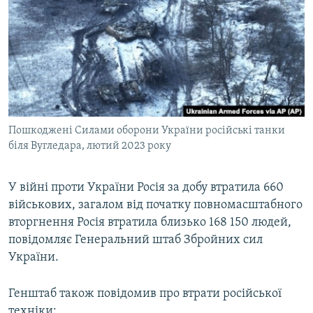
МУЛЬТИМЕДІА
ФОТО
СПЕЦПРОЄКТИ
ПОДКАСТИ
КРИМ РЕАЛІЇ
Пошкоджені Силами оборони України російські танки
РУС
біля Вугледара, лютий 2023 року
УКР
У війні проти України Росія за добу втратила 660
КТАТ
військових, загалом від початку повномасштабного
вторгнення Росія втратила близько 168 150 людей,
ДОЛУЧАЙСЯ!
повідомляє Генеральний штаб Збройних сил
України.
Генштаб також повідомив про втрати російської
техніки: