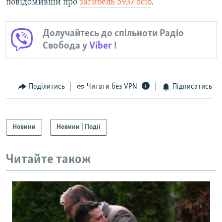
повідомивши про
загибель 5937 осіб
.
Долучайтесь до спільноти Радіо
Свобода у
Viber
!
Поділитись
Читати без VPN
Підписатись
Новини
Новини | Події
Читайте також