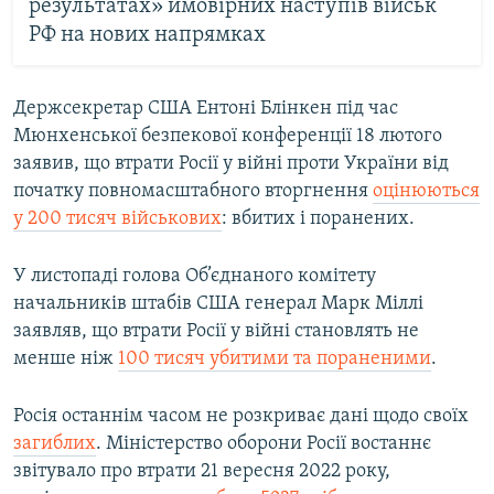
результатах» ймовірних наступів військ
РФ на нових напрямках
Держсекретар США Ентоні Блінкен під час
Мюнхенської безпекової конференції 18 лютого
заявив, що втрати Росії у війні проти України від
початку повномасштабного вторгнення
оцінюються
у 200 тисяч військових
: вбитих і поранених.
У листопаді голова Об’єднаного комітету
начальників штабів США генерал Марк Міллі
заявляв, що втрати Росії у війні становлять не
менше ніж
100 тисяч убитими та пораненими
.
Росія останнім часом не розкриває дані щодо своїх
загиблих
. Міністерство оборони Росії востаннє
звітувало про втрати 21 вересня 2022 року,