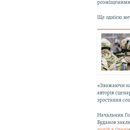
розміщеними 
Ще однією мет
«Зважаючи на 
авторів сцена
зростання соц
Начальник Го
Буданов закл
подій в Олені