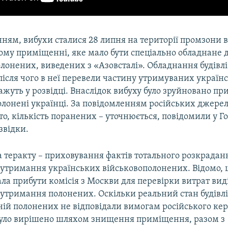
ням, вибухи сталися 28 липня на території промзони 
ому приміщенні, яке мало бути спеціально обладнане 
лонених, виведених з «Азовсталі». Обладнання будівлі
 після чого в неї перевели частину утримуваних україн
ажуть у розвідці. Внаслідок вибуху було зруйновано п
олонені українці. За повідомленням російських джерел
то, кількість поранених – уточнюється, повідомили у 
звідки.
 теракту – приховування фактів тотального розкрадан
 утримання українських військовополонених. Відомо, 
ала прибути комісія з Москви для перевірки витрат ви
 утримання полонених. Оскільки реальний стан будівл
ній полонених не відповідали вимогам російського кер
уло вирішено шляхом знищення приміщення, разом з