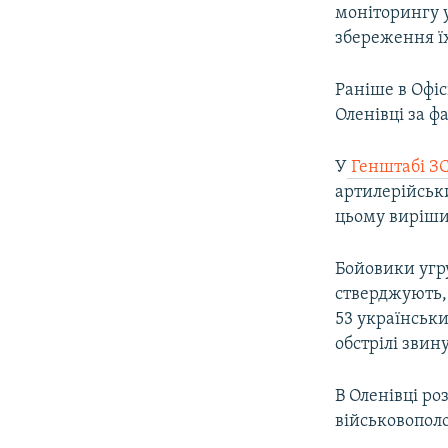
моніторингу 
збереження їх
Раніше в Офі
Оленівці за ф
У
Генштабі З
артилерійськи
цьому виріши
Бойовики угр
стверджують, 
53 українськ
обстрілі звин
В Оленівці ро
військовополо