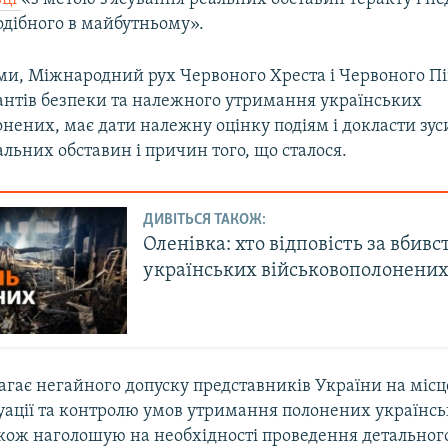
одібного в майбутньому».
ами, Міжнародний рух Червоного Хреста і Червоного Пі
рантів безпеки та належного утримання українських
нених, має дати належну оцінку подіям і докласти зус
альних обставин і причин того, що сталося.
ДИВІТЬСЯ ТАКОЖ:
Оленівка: хто відповість за вбивс
українських військовополонених
гає негайного допуску представників України на місц
уації та контролю умов утримання полонених українс
акож наголошую на необхідності проведення детальног