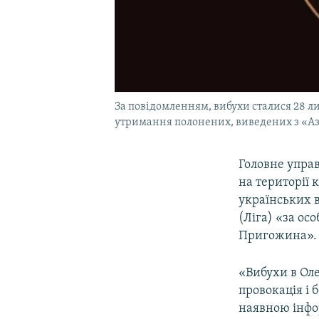
За повідомленням, вибухи сталися 28 л
утримання полонених, виведених з «Аз
Головне упра
на території 
українських 
(Ліга) «за о
Пригожина».
«Вибухи в Оле
провокація і 
наявною інфо