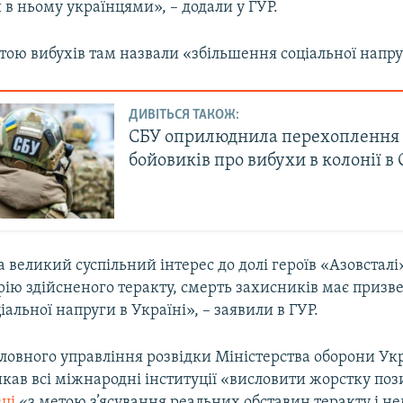
в ньому українцями», – додали у ГУР.
ою вибухів там назвали «збільшення соціальної напруг
ДИВІТЬСЯ ТАКОЖ:
СБУ оприлюднила перехоплення
бойовиків про вибухи в колонії в
великий суспільний інтерес до долі героїв «Азовсталі
рію здійсненого теракту, смерть захисників має призв
іальної напруги в Україні», – заявили в ГУР.
ловного управління розвідки Міністерства оборони Ук
икав всі міжнародні інституції «висловити жорстку по
вці
«з метою з’ясування реальних обставин теракту і 