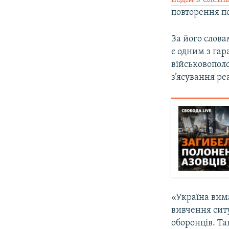
повторення п
За його слов
є одним з га
військовополо
з’ясування ре
«Україна вима
вивчення сит
оборонців. Т