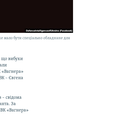
е мало бути спеціально обладнане для
, що вибухи
вали
К «Вагнера»
ВК – Євгена
в – свідома
анта. За
ПВК «Вагнера»