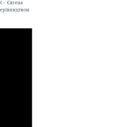
К – Євгена
 керівництвом