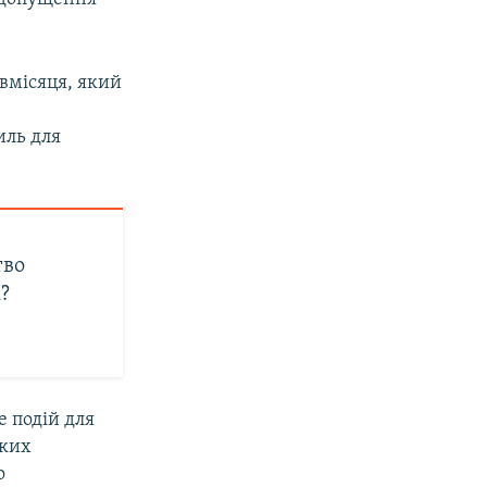
вмісяця, який
иль для
тво
?
е подій для
ьких
о