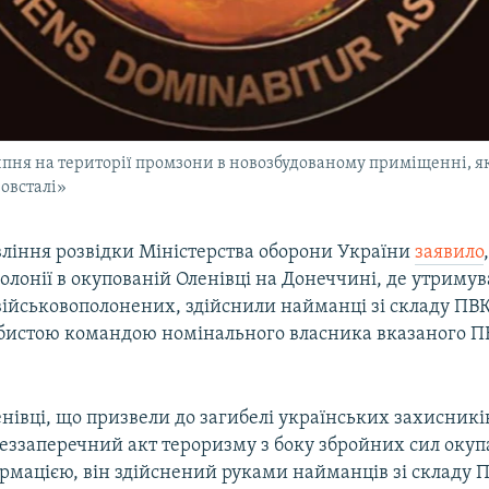
ипня на території промзони в новозбудованому приміщенні, як
овсталі»
вління розвідки Міністерства оборони України
заявило
колонії в окупованій Оленівці на Донеччині, де утриму
військовополонених, здійснили найманці зі складу ПВ
собистою командою номінального власника вказаного П
нівці, що призвели до загибелі українських захисникі
беззаперечний акт тероризму з боку збройних сил окуп
рмацією, він здійснений руками найманців зі складу 