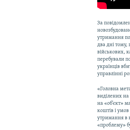
За повідомлен
новозбудован
утримання по
два дні тому,
військових, к
перебували п
українців вби
управлінні ро
«Головна мета
виділених на
на «об’єкт» м
коштів і умов
утримання в 
«проблему» б