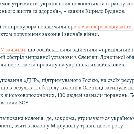
умов утримання українських полонених та гарантува
нього життя та здоров’я», – заявив Кирило Буданов.
сі генпрокурора повідомили про
початок розслідування
актом порушення законів і звичаїв війни.
СУ заявили
, що російські сили здійснили «прицільний 
й обстріл виправної установи в Оленівці Донецької обла
ли перекласти провину на українських військових.
уповання «ДНР», підтримуваного Росією, на своїх ресу
що в результаті обстрілу колонії в Оленівці загинули
их військовополонених, 130 людей зазнали поранень. 
уватили ЗСУ.
зташована колонія, де, зокрема, утримуються українсь
нені, взяті в полон у Маріуполі у травні цього року.