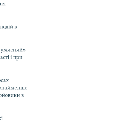
ння
подій в
і умисний»
сті і при
рсах
 щонайменше
Бойовики в
кі