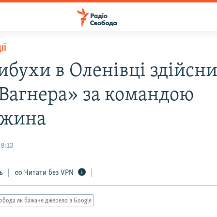
ІЇ
ибухи в Оленівці здійсн
Вагнера» за командою
ожина
8:13
ь
Читати без VPN
обода як бажане джерело в Google