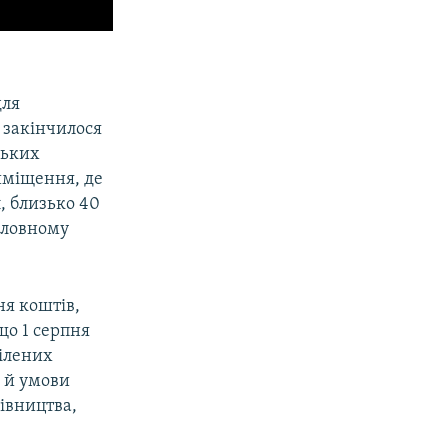
в
для
 закінчилося
ських
риміщення, де
, близько 40
Головному
ня коштів,
що 1 серпня
ділених
і й умови
івництва,