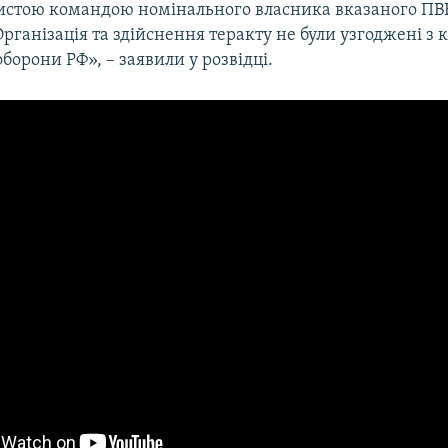
обистою командою номінального власника вказаного ПВ
ганізація та здійснення теракту не були узгоджені з
оборони РФ», – заявили у розвідці.