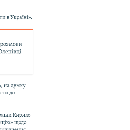
и в Україні».
 розмови
 Оленівці
», на думку
ести до
раїни Кирило
зицію» щодо
недопущення