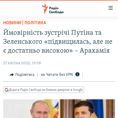
Доступність
посилання
Перейти
НОВИНИ | ПОЛІТИКА
до
РАДІО СВОБОДА – 70 РОКІВ
Ймовірність зустрічі Путіна та
основного
ВСЕ ЗА ДОБУ
матеріалу
Зеленського «підвищилась, але не
СТАТТІ
Перейти
є достатньо високою» – Арахамія
до
ВІЙНА
ПОЛІТИКА
основної
27 квітня 2022, 19:38
РОСІЙСЬКА «ФІЛЬТРАЦІЯ»
ЕКОНОМІКА
навігації
Перейти
Поділитись
Читати без VPN
ДОНБАС.РЕАЛІЇ
СУСПІЛЬСТВО
до
КРИМ.РЕАЛІЇ
КУЛЬТУРА
пошуку
Додати Радіо Свобода як бажане джерело в Google
ТИ ЯК?
СПОРТ
СХЕМИ
УКРАЇНА
ПРИАЗОВ’Я
СВІТ