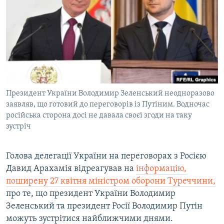
КИТАЙ.ВИКЛИКИ
МУЛЬТИМЕДІА
ФОТО
СПЕЦПРОЄКТИ
ПОДКАСТИ
Президент України Володимир Зеленський неодноразово
заявляв, що готовий до переговорів із Путіним. Водночас
КРИМ РЕАЛІЇ
російська сторона досі не давала своєї згоди на таку
РУС
зустріч
УКР
Голова делегації України на переговорах з Росією
КТАТ
Давид Арахамія відреагував на
інформацію,
поширену 27 квітня міністром оборони Туреччини,
ДОЛУЧАЙСЯ!
про те, що президент України Володимир
Зеленський та президент Росії Володимир Путін
можуть зустрітися найближчими днями.