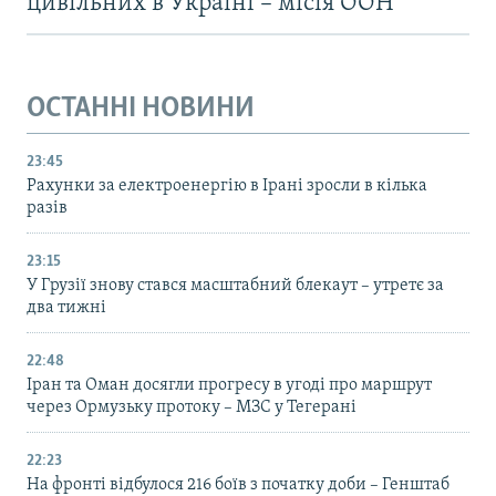
цивільних в Україні – місія ООН
ОСТАННІ НОВИНИ
23:45
Рахунки за електроенергію в Ірані зросли в кілька
разів
23:15
У Грузії знову стався масштабний блекаут – утретє за
два тижні
22:48
Іран та Оман досягли прогресу в угоді про маршрут
через Ормузьку протоку – МЗС у Тегерані
22:23
На фронті відбулося 216 боїв з початку доби – Генштаб