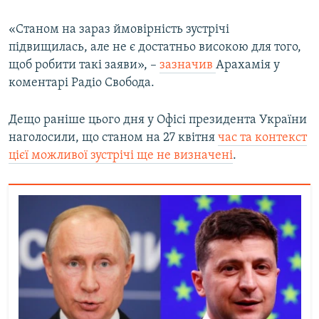
«Станом на зараз ймовірність зустрічі
Усі сайти RFE/RL
підвищилась, але не є достатньо високою для того,
щоб робити такі заяви», –
зазначив
Арахамія у
коментарі Радіо Свобода.
Дещо раніше цього дня у Офісі президента України
наголосили, що станом на 27 квітня
час та контекст
цієї можливої зустрічі ще не визначені
.