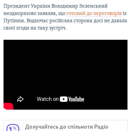
Президент України Володимир Зеленський
неодноразово заявляв, що
готовий до переговорів
із
Путіним. Водночас російська сторона досі не давала
своєї згоди на таку зустріч.
Долучайтесь до спільноти Радіо