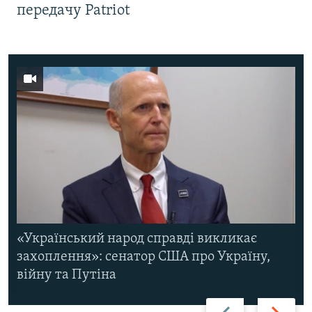
передачу Patriot
«Український народ справді викликає
захоплення»: сенатор США про Україну,
війну та Путіна
Назад
Вперед