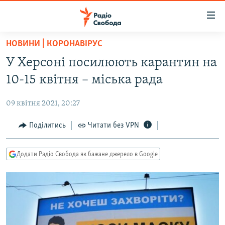
Доступність
посилання
Перейти
НОВИНИ | КОРОНАВІРУС
до
РАДІО СВОБОДА – 70 РОКІВ
У Херсоні посилюють карантин на
основного
ВСЕ ЗА ДОБУ
матеріалу
10-15 квітня – міська рада
СТАТТІ
Перейти
до
09 квітня 2021, 20:27
ВІЙНА
ПОЛІТИКА
основної
РОСІЙСЬКА «ФІЛЬТРАЦІЯ»
Поділитись
Читати без VPN
ЕКОНОМІКА
навігації
Перейти
ДОНБАС.РЕАЛІЇ
СУСПІЛЬСТВО
до
Додати Радіо Свобода як бажане джерело в Google
КРИМ.РЕАЛІЇ
КУЛЬТУРА
пошуку
ТИ ЯК?
СПОРТ
СХЕМИ
УКРАЇНА
КИТАЙ.ВИКЛИКИ
СВІТ