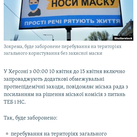
МУЛЬТИМЕДІА
ФОТО
СПЕЦПРОЄКТИ
ПОДКАСТИ
Зокрема, буде заборонене перебування на територіях
загального користування без захисної маски
КРИМ РЕАЛІЇ
РУС
У Херсоні з 00:00 10 квітня до 15 квітня включно
УКР
запроваджують додаткові обмежувальні
КТАТ
протиепідемічні заходи, повідомляє міська рада з
посиланням на рішення міської комісія з питань
ДОЛУЧАЙСЯ!
ТЕБ і НС.
Так, буде заборонено:
перебування на територіях загального