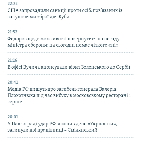
22:22
США запровадили санкції проти осіб, пов’язаних із
закупівлями зброї для Куби
21:52
Федоров щодо можливості повернутися на посаду
міністра оборони: на сьогодні немає чіткого «ні»
21:16
В офісі Вучича анонсували візит Зеленського до Сербії
20:41
Медіа РФ пишуть про загибель генерала Валерія
Плохотнюка під час вибуху в московському ресторані 1
серпня
20:01
У Павлограді удар РФ знищив депо «Укрпошти»,
загинули дві працівниці – Смілянський