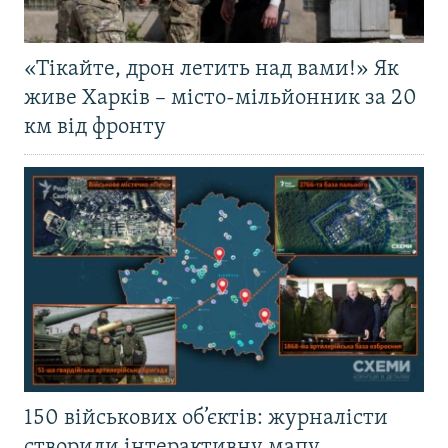
«Тікайте, дрон летить над вами!» Як
живе Харків – місто-мільйонник за 20
км від фронту
150 військових об’єктів: журналісти
створили інтерактивну мапу