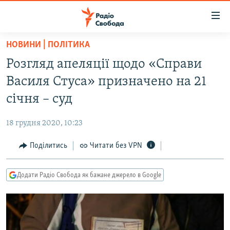
Доступність
посилання
Перейти
НОВИНИ | ПОЛІТИКА
до
РАДІО СВОБОДА – 70 РОКІВ
Розгляд апеляції щодо «Справи
основного
ВСЕ ЗА ДОБУ
матеріалу
Василя Стуса» призначено на 21
СТАТТІ
Перейти
січня – суд
до
ВІЙНА
ПОЛІТИКА
основної
18 грудня 2020, 10:23
РОСІЙСЬКА «ФІЛЬТРАЦІЯ»
ЕКОНОМІКА
навігації
Перейти
Поділитись
Читати без VPN
ДОНБАС.РЕАЛІЇ
СУСПІЛЬСТВО
до
КРИМ.РЕАЛІЇ
КУЛЬТУРА
пошуку
Додати Радіо Свобода як бажане джерело в Google
ТИ ЯК?
СПОРТ
СХЕМИ
УКРАЇНА
КИТАЙ.ВИКЛИКИ
СВІТ