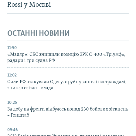
Rossi у Москві
ОСТАННІ НОВИНИ
11:50
«Мадяр»: СБС знищили позицію ЗРК С-400 «Тріумф»,
радари і три судна РФ
11:02
Сили РФ атакували Одесу: є руйнування і постраждалі,
зникло світло – влада
10:25
За добу на фронті відбулось понад 230 бойових зіткнень
– Генштаб
09:46