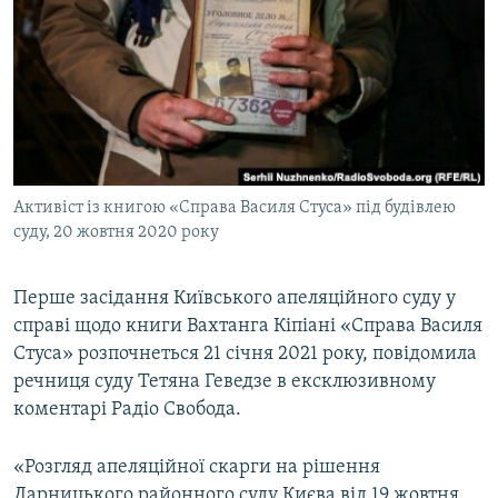
МУЛЬТИМЕДІА
ФОТО
СПЕЦПРОЄКТИ
ПОДКАСТИ
КРИМ РЕАЛІЇ
Активіст із книгою «Справа Василя Стуса» під будівлею
РУС
суду, 20 жовтня 2020 року
УКР
Перше засідання Київського апеляційного суду у
КТАТ
справі щодо книги Вахтанга Кіпіані «Справа Василя
Стуса» розпочнеться 21 січня 2021 року, повідомила
ДОЛУЧАЙСЯ!
речниця суду Тетяна Геведзе в ексклюзивному
коментарі Радіо Свобода.
«Розгляд апеляційної скарги на рішення
Дарницького районного суду Києва від 19 жовтня