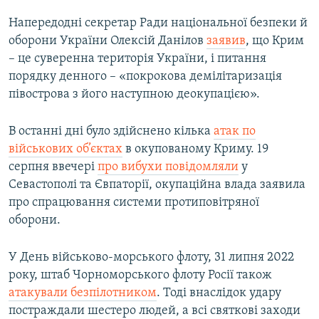
Напередодні секретар Ради національної безпеки й
оборони України Олексій Данілов
заявив
, що Крим
– це суверенна територія України, і питання
порядку денного – «покрокова демілітаризація
півострова з його наступною деокупацією».
В останні дні було здійснено кілька
атак по
військових об’єктах
в окупованому Криму. 19
серпня ввечері
про вибухи повідомляли
у
Севастополі та Євпаторії, окупаційна влада заявила
про спрацювання системи протиповітряної
оборони.
У День військово-морського флоту, 31 липня 2022
року, штаб Чорноморського флоту Росії також
атакували безпілотником
. Тоді внаслідок удару
постраждали шестеро людей, а всі святкові заходи