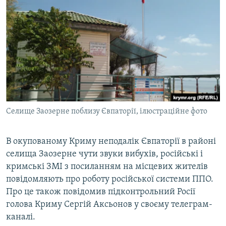
МУЛЬТИМЕДІА
ФОТО
СПЕЦПРОЄКТИ
ПОДКАСТИ
КРИМ РЕАЛІЇ
РУС
Селище Заозерне поблизу Євпаторії, ілюстраційне фото
УКР
КТАТ
В окупованому Криму неподалік Євпаторії в районі
селища Заозерне чути звуки вибухів, російські і
кримські ЗМІ з посиланням на місцевих жителів
ДОЛУЧАЙСЯ!
повідомляють про роботу російської системи ППО.
Про це також повідомив підконтрольний Росії
голова Криму Сергій Аксьонов у своєму телеграм-
каналі.