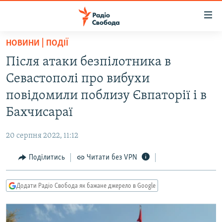
Доступність
посилання
Перейти
НОВИНИ | ПОДІЇ
до
РАДІО СВОБОДА – 70 РОКІВ
Після атаки безпілотника в
основного
ВСЕ ЗА ДОБУ
матеріалу
Севастополі про вибухи
СТАТТІ
Перейти
повідомили поблизу Євпаторії і в
до
ВІЙНА
ПОЛІТИКА
Бахчисараї
основної
РОСІЙСЬКА «ФІЛЬТРАЦІЯ»
ЕКОНОМІКА
навігації
20 серпня 2022, 11:12
Перейти
ДОНБАС.РЕАЛІЇ
СУСПІЛЬСТВО
до
Поділитись
Читати без VPN
КРИМ.РЕАЛІЇ
КУЛЬТУРА
пошуку
ТИ ЯК?
СПОРТ
Додати Радіо Свобода як бажане джерело в Google
СХЕМИ
УКРАЇНА
КИТАЙ.ВИКЛИКИ
СВІТ