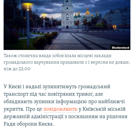
КИТАЙ.ВИКЛИКИ
МУЛЬТИМЕДІА
ФОТО
СПЕЦПРОЄКТИ
ПОДКАСТИ
Також столична влада зобов'язала місцеві заклади
громадського харчування працювати з 1 вересня не довше,
КРИМ РЕАЛІЇ
ніж до 22:00
РУС
УКР
У Києві і надалі зупинятимуть громадський
КТАТ
транспорт під час повітряних тривог, але
обладнають зупинки інформацією про найближчі
укриття. Про це
повідомляють
у Київській міській
ДОЛУЧАЙСЯ!
державній адміністрації з посиланням на рішення
Ради оборони Києва.