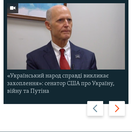
«Український народ справді викликає
захоплення»: сенатор США про Україну,
війну та Путіна
Назад
Вперед