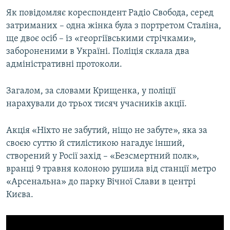
Усі сайти RFE/RL
Як повідомляє кореспондент Радіо Свобода, серед
затриманих – одна жінка була з портретом Сталіна,
ще двоє осіб – із «георгіївськими стрічками»,
забороненими в Україні. Поліція склала два
адміністративні протоколи.
Загалом, за словами Крищенка, у поліції
нарахували до трьох тисяч учасників акції.
Акція «Ніхто не забутий, ніщо не забуте», яка за
своєю суттю й стилістикою нагадує інший,
створений у Росії захід – «Безсмертний полк»,
вранці 9 травня колоною рушила від станції метро
«Арсенальна» до парку Вічної Слави в центрі
Києва.