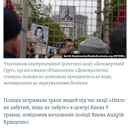
МУЛЬТИМЕДІА
ФОТО
СПЕЦПРОЄКТИ
ПОДКАСТИ
КРИМ РЕАЛІЇ
РУС
Учасникам альтернативної іронічної акції «Безсмертний
УКР
Грут», організованої об’єднанням «Демократична
сокира», поліція не дозволила приєднатися до ходи,
КТАТ
мотивувавши це міркуваннями безпеки
ДОЛУЧАЙСЯ!
Поліція затримала трьох людей під час акції «Ніхто
не забутий, ніщо не забуте» в центрі Києва 9
травня, повідомив начальник поліції Києва Андрій
Крищенко.