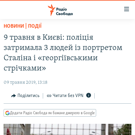
Доступність
посилання
Перейти
НОВИНИ | ПОДІЇ
до
РАДІО СВОБОДА – 70 РОКІВ
9 травня в Києві: поліція
основного
ВСЕ ЗА ДОБУ
матеріалу
затримала 3 людей із портретом
СТАТТІ
Перейти
Сталіна і «георгіївськими
до
ВІЙНА
ПОЛІТИКА
стрічками»
основної
РОСІЙСЬКА «ФІЛЬТРАЦІЯ»
ЕКОНОМІКА
навігації
09 травня 2019, 13:18
Перейти
ДОНБАС.РЕАЛІЇ
СУСПІЛЬСТВО
до
Поділитись
Читати без VPN
КРИМ.РЕАЛІЇ
КУЛЬТУРА
пошуку
ТИ ЯК?
СПОРТ
Додати Радіо Свобода як бажане джерело в Google
СХЕМИ
УКРАЇНА
КИТАЙ.ВИКЛИКИ
СВІТ