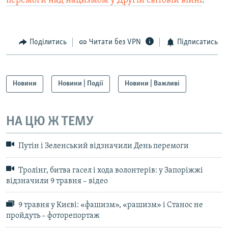
перемоги над нацизмом у Другій світовій війні
.
Поділитись
Читати без VPN
Підписатись
Новини
Новини | Події
Новини | Важливі
НА ЦЮ Ж ТЕМУ
Путін і Зеленський відзначили День перемоги
Тролінг, битва гасел і хода волонтерів: у Запоріжжі
відзначили 9 травня – відео
9 травня у Києві: «фашизм», «рашизм» і Станос не
пройдуть – фоторепортаж