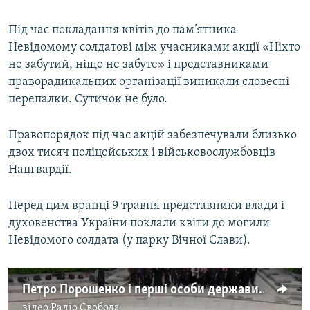
Під час покладання квітів до пам’ятника
Невідомому солдатові між учасниками акції «Ніхто
не забутий, ніщо не забуте» і представниками
праворадикальних організації виникали словесні
перепалки. Сутичок не було.
Правопорядок під час акцій забезпечували близько
двох тисяч поліцейських і військовослужбовців
Нацгвардії.
Перед цим вранці 9 травня представники влади і
духовенства України поклали квіти до могили
Невідомого солдата (у парку Вічної Слави).
Петро Порошенко і перші особи держави поклали квіти до Меморіалу Вічної cлави
відео
Радіо Свобода