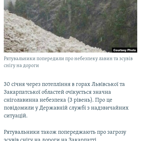
МУЛЬТИМЕДІА
ФОТО
СПЕЦПРОЄКТИ
ПОДКАСТИ
КРИМ РЕАЛІЇ
Рятувальники попередили про небезпеку лавин та зсувів
РУС
снігу на дороги
УКР
30 січня через потепління в горах Львівської та
КТАТ
Закарпатської областей очікується значна
сніголавинна небезпека (3 рівень). Про це
ДОЛУЧАЙСЯ!
повідомили у Державній службі з надзвичайних
ситуацій.
Рятувальники також попереджають про загрозу
зсувів снігу на дороги на Закарпатті.