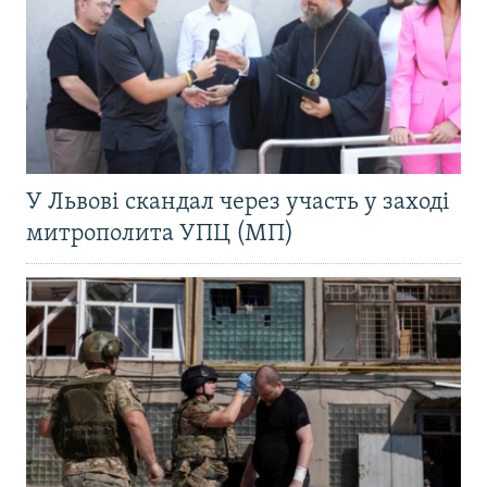
У Львові скандал через участь у заході
митрополита УПЦ (МП)