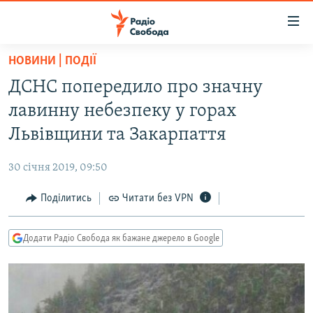
Доступність
посилання
Перейти
НОВИНИ | ПОДІЇ
до
РАДІО СВОБОДА – 70 РОКІВ
ДСНС попередило про значну
основного
ВСЕ ЗА ДОБУ
матеріалу
лавинну небезпеку у горах
СТАТТІ
Перейти
Львівщини та Закарпаття
до
ВІЙНА
ПОЛІТИКА
основної
30 січня 2019, 09:50
РОСІЙСЬКА «ФІЛЬТРАЦІЯ»
ЕКОНОМІКА
навігації
Перейти
Поділитись
Читати без VPN
ДОНБАС.РЕАЛІЇ
СУСПІЛЬСТВО
до
КРИМ.РЕАЛІЇ
КУЛЬТУРА
пошуку
Додати Радіо Свобода як бажане джерело в Google
ТИ ЯК?
СПОРТ
СХЕМИ
УКРАЇНА
КИТАЙ.ВИКЛИКИ
СВІТ