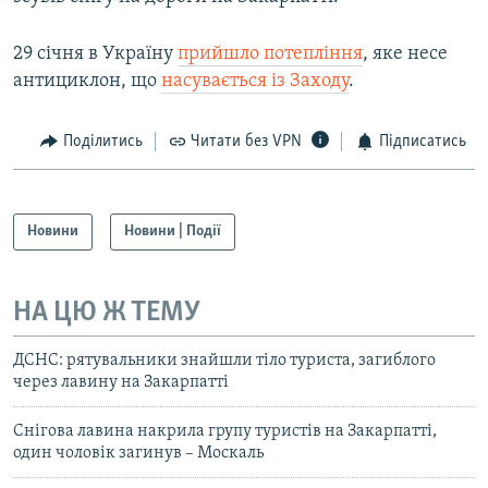
Усі сайти RFE/RL
29 січня в Україну
прийшло потепління
, яке несе
антициклон, що
насувається із Заходу
.
Поділитись
Читати без VPN
Підписатись
Новини
Новини | Події
НА ЦЮ Ж ТЕМУ
ДСНС: рятувальники знайшли тіло туриста, загиблого
через лавину на Закарпатті
Снігова лавина накрила групу туристів на Закарпатті,
один чоловік загинув – Москаль