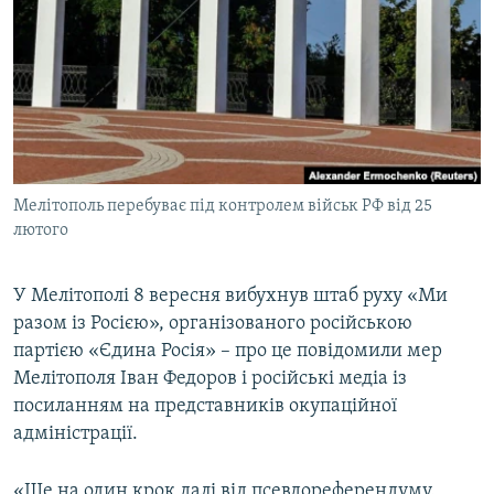
МУЛЬТИМЕДІА
ФОТО
СПЕЦПРОЄКТИ
ПОДКАСТИ
КРИМ РЕАЛІЇ
Мелітополь перебуває під контролем військ РФ від 25
РУС
лютого
УКР
У Мелітополі 8 вересня вибухнув штаб руху «Ми
КТАТ
разом із Росією», організованого російською
партією «Єдина Росія» – про це повідомили мер
ДОЛУЧАЙСЯ!
Мелітополя Іван Федоров і російські медіа із
посиланням на представників окупаційної
адміністрації.
«Ще на один крок далі від псевдореферендуму.