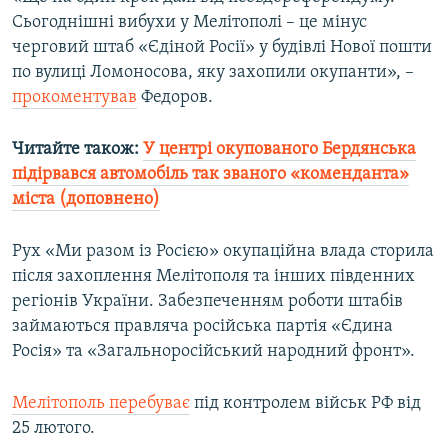
Усі сайти RFE/RL
Сьогоднішні вибухи у Мелітополі – це мінус
черговий штаб «Єдіной Росії» у будівлі Нової пошти
по вулиці Ломоносова, яку захопили окупанти», –
прокоментував
Федоров.
Читайте також:
У центрі окупованого Бердянська
підірвався автомобіль так званого «коменданта»
міста (доповнено)
Рух «Ми разом із Росією» окупаційна влада сторила
після захоплення Мелітополя та інших південних
регіонів України. Забезпеченням роботи штабів
займаються правляча російська партія «Єдина
Росія» та «Загальноросійський народний фронт».
Мелітополь перебуває
під контролем військ РФ від
25 лютого.