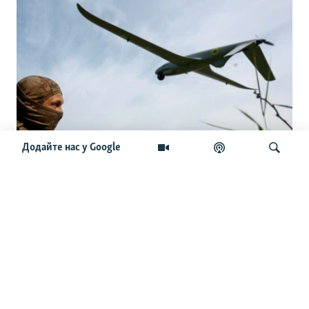
Додайте нас у Google
«Виживає 1 із 15»: як українські дрони
зупиняють наступ армії РФ
Шукати
ОСТАННІ НОВИНИ
10:11
ГУР: у Росії перевиконують плани з виробництва ракет,