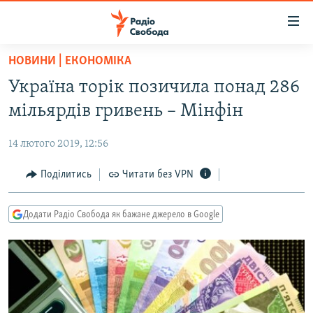
Доступність
посилання
Перейти
НОВИНИ | ЕКОНОМІКА
до
РАДІО СВОБОДА – 70 РОКІВ
Україна торік позичила понад 286
основного
ВСЕ ЗА ДОБУ
матеріалу
мільярдів гривень – Мінфін
СТАТТІ
Перейти
до
14 лютого 2019, 12:56
ВІЙНА
ПОЛІТИКА
основної
РОСІЙСЬКА «ФІЛЬТРАЦІЯ»
Поділитись
Читати без VPN
ЕКОНОМІКА
навігації
Перейти
ДОНБАС.РЕАЛІЇ
СУСПІЛЬСТВО
до
Додати Радіо Свобода як бажане джерело в Google
КРИМ.РЕАЛІЇ
КУЛЬТУРА
пошуку
ТИ ЯК?
СПОРТ
СХЕМИ
УКРАЇНА
КИТАЙ.ВИКЛИКИ
СВІТ