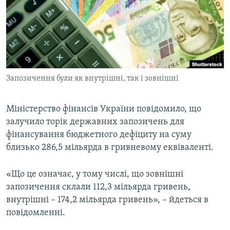
МУЛЬТИМЕДІА
ФОТО
СПЕЦПРОЄКТИ
ПОДКАСТИ
Запозичення були як внутрішні, так і зовнішні
КРИМ РЕАЛІЇ
РУС
Міністерство фінансів України повідомило, що
залучило торік державних запозичень для
УКР
фінансування бюджетного дефіциту на суму
КТАТ
близько 286,5 мільярда в гривневому еквіваленті.
ДОЛУЧАЙСЯ!
«Що це означає, у тому числі, що зовнішні
запозичення склали 112,3 мільярда гривень,
внутрішні – 174,2 мільярда гривень», – йдеться в
повідомленні.