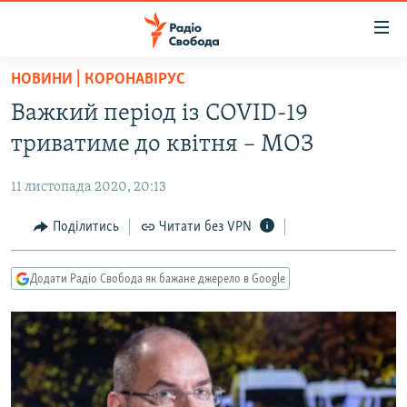
Доступність
посилання
Перейти
НОВИНИ | КОРОНАВІРУС
до
РАДІО СВОБОДА – 70 РОКІВ
Важкий період із COVID-19
основного
ВСЕ ЗА ДОБУ
матеріалу
триватиме до квітня – МОЗ
СТАТТІ
Перейти
до
11 листопада 2020, 20:13
ВІЙНА
ПОЛІТИКА
основної
РОСІЙСЬКА «ФІЛЬТРАЦІЯ»
Поділитись
Читати без VPN
ЕКОНОМІКА
навігації
Перейти
ДОНБАС.РЕАЛІЇ
СУСПІЛЬСТВО
до
Додати Радіо Свобода як бажане джерело в Google
КРИМ.РЕАЛІЇ
КУЛЬТУРА
пошуку
ТИ ЯК?
СПОРТ
СХЕМИ
УКРАЇНА
КИТАЙ.ВИКЛИКИ
СВІТ