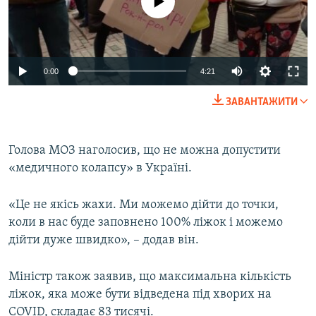
Auto
0:00
4:21
240p
ЗАВАНТАЖИТИ
360p
Auto
240p
360p
480p
480p
Голова МОЗ наголосив, що не можна допустити
«медичного колапсу» в Україні.
720p
720p
1080p
1080p
«Це не якісь жахи. Ми можемо дійти до точки,
коли в нас буде заповнено 100% ліжок і можемо
дійти дуже швидко», – додав він.
Міністр також заявив, що максимальна кількість
ліжок, яка може бути відведена під хворих на
COVID, складає 83 тисячі.