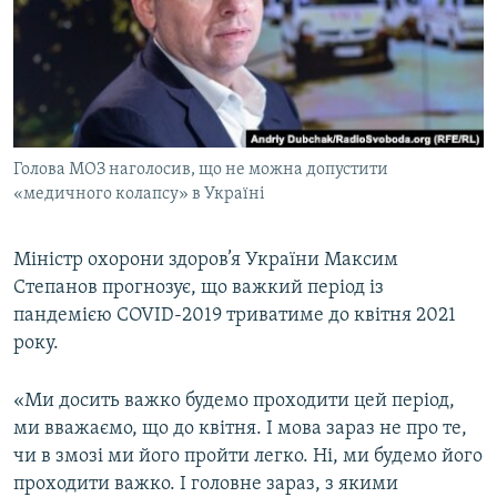
МУЛЬТИМЕДІА
ФОТО
СПЕЦПРОЄКТИ
ПОДКАСТИ
Голова МОЗ наголосив, що не можна допустити
«медичного колапсу» в Україні
КРИМ РЕАЛІЇ
РУС
Міністр охорони здоров’я України Максим
УКР
Степанов прогнозує, що важкий період із
КТАТ
пандемією COVID-2019 триватиме до квітня 2021
року.
ДОЛУЧАЙСЯ!
«Ми досить важко будемо проходити цей період,
ми вважаємо, що до квітня. І мова зараз не про те,
чи в змозі ми його пройти легко. Ні, ми будемо його
проходити важко. І головне зараз, з якими