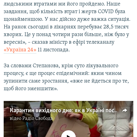
людськими втратами ми його пройдемо. Наше
Усі сайти RFE/RL
завдання, щоб кількість втрат і жертв COVID була
щонайменшою. У нас дійсно дуже важка ситуація.
На ранок сьогодні в лікарнях перебуває 28,5 тисяч
хворих. Це у понад чотири рази більше, ніж було у
вересні», – сказав міністр в ефірі телеканалу
«Україна 24»
11 листопада.
За словами Степанова, крім суто лікувального
процесу, є ще процес епідемічний: яким чином
зупинити саме зростання, «вже не йдеться про те,
щоб його зменшити».
Карантин вихідного дня: як в Україні посилювали боротьбу із COVID-19 і хто виступив проти (відео)
відео
Радіо Свобода
No media source currently available