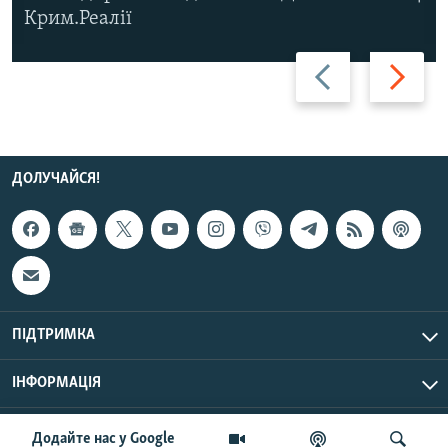
Крим.Реалії
Назад
Вперед
ДОЛУЧАЙСЯ!
ПІДТРИМКА
ІНФОРМАЦІЯ
UTC+3
© Радіо Свобода, 2026 | Усі права застережено.
Додайте нас у Google