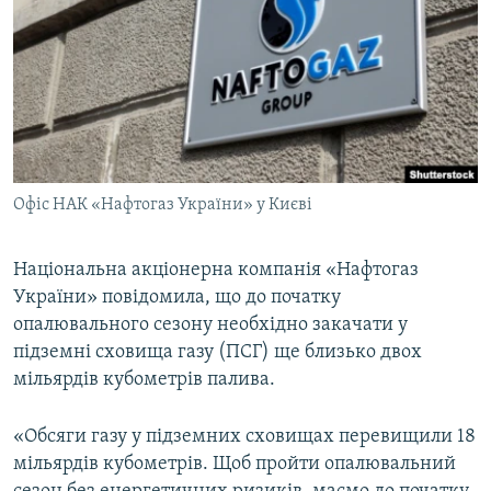
МУЛЬТИМЕДІА
ФОТО
СПЕЦПРОЄКТИ
ПОДКАСТИ
КРИМ РЕАЛІЇ
Офіс НАК «Нафтогаз України» у Києві
РУС
УКР
Національна акціонерна компанія «Нафтогаз
України» повідомила, що до початку
КТАТ
опалювального сезону необхідно закачати у
підземні сховища газу (ПСГ) ще близько двох
ДОЛУЧАЙСЯ!
мільярдів кубометрів палива.
«Обсяги газу у підземних сховищах перевищили 18
мільярдів кубометрів. Щоб пройти опалювальний