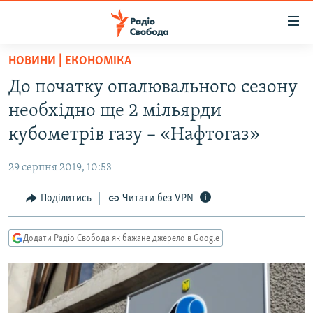
Доступність
посилання
Перейти
НОВИНИ | ЕКОНОМІКА
до
РАДІО СВОБОДА – 70 РОКІВ
До початку опалювального сезону
основного
ВСЕ ЗА ДОБУ
матеріалу
необхідно ще 2 мільярди
СТАТТІ
Перейти
кубометрів газу – «Нафтогаз»
до
ВІЙНА
ПОЛІТИКА
основної
29 серпня 2019, 10:53
РОСІЙСЬКА «ФІЛЬТРАЦІЯ»
ЕКОНОМІКА
навігації
Перейти
Поділитись
Читати без VPN
ДОНБАС.РЕАЛІЇ
СУСПІЛЬСТВО
до
КРИМ.РЕАЛІЇ
КУЛЬТУРА
пошуку
Додати Радіо Свобода як бажане джерело в Google
ТИ ЯК?
СПОРТ
СХЕМИ
УКРАЇНА
КИТАЙ.ВИКЛИКИ
СВІТ