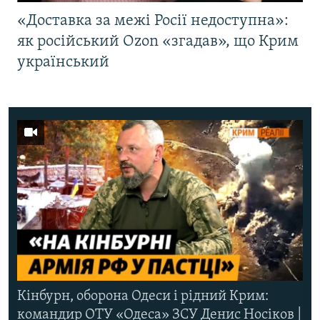
«Доставка за межі Росії недоступна»:
як російський Ozon «згадав», що Крим
український
Кінбурн, оборона Одеси і рідний Крим:
командир ОТУ «Одеса» ЗСУ Денис Носіков |