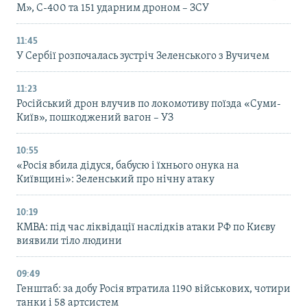
М», С-400 та 151 ударним дроном – ЗСУ
11:45
У Сербії розпочалась зустріч Зеленського з Вучичем
11:23
Російський дрон влучив по локомотиву поїзда «Суми-
Київ», пошкоджений вагон – УЗ
10:55
«Росія вбила дідуся, бабусю і їхнього онука на
Київщині»: Зеленський про нічну атаку
10:19
КМВА: під час ліквідації наслідків атаки РФ по Києву
виявили тіло людини
09:49
Генштаб: за добу Росія втратила 1190 військових, чотири
танки і 58 артсистем