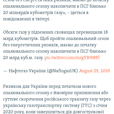
сезон без енергетичних ризиків, маємо до початку
Усі сайти RFE/RL
опалювального сезону накопичити в ПСГ близько
20 мільярдів кубометрів газу», – ідеться в
повідомленні в твітері.
Обсяги газу у підземних сховищах перевищили 18
млрд кубометрів. Щоб пройти опалювальний сезон
без енергетичних ризиків, маємо до початку
опалювального сезону накопичити в ПСГ близько
20 млрд куб.м. газу.
pic.twitter.com/mrgYR9i8Pl
— Нафтогаз України (@NaftogazUK)
August 29, 2019
Ризиком для України перед початком нового
опалювального сезону є ймовірне припинення або
суттєве скорочення російського транзиту газу через
українську газотранспортну систему (ГТС) з січня
2020 року, коли завершується дія довгострокової