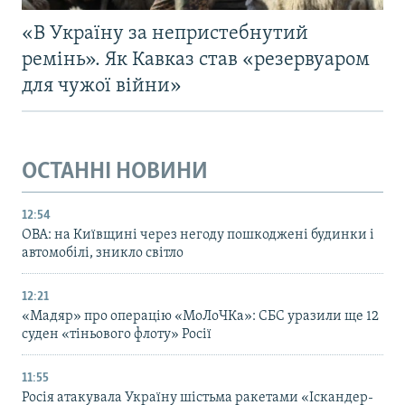
«В Україну за непристебнутий
ремінь». Як Кавказ став «резервуаром
для чужої війни»
ОСТАННІ НОВИНИ
12:54
ОВА: на Київщині через негоду пошкоджені будинки і
автомобілі, зникло світло
12:21
«Мадяр» про операцію «МоЛоЧКа»: СБС уразили ще 12
суден «тіньового флоту» Росії
11:55
Росія атакувала Україну шістьма ракетами «Іскандер-