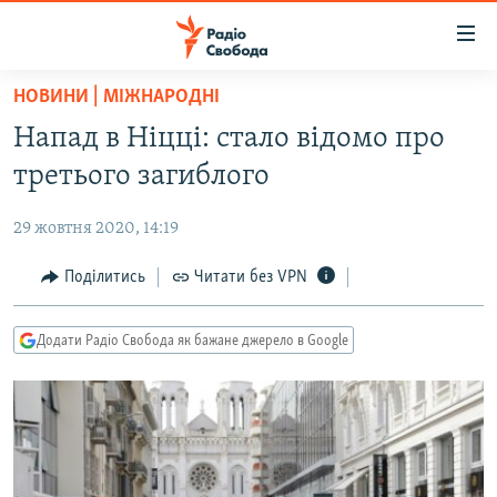
Доступність
посилання
Перейти
НОВИНИ | МІЖНАРОДНІ
до
РАДІО СВОБОДА – 70 РОКІВ
Напад в Ніцці: стало відомо про
основного
ВСЕ ЗА ДОБУ
матеріалу
третього загиблого
СТАТТІ
Перейти
до
29 жовтня 2020, 14:19
ВІЙНА
ПОЛІТИКА
основної
РОСІЙСЬКА «ФІЛЬТРАЦІЯ»
Поділитись
Читати без VPN
ЕКОНОМІКА
навігації
Перейти
ДОНБАС.РЕАЛІЇ
СУСПІЛЬСТВО
до
Додати Радіо Свобода як бажане джерело в Google
КРИМ.РЕАЛІЇ
КУЛЬТУРА
пошуку
ТИ ЯК?
СПОРТ
СХЕМИ
УКРАЇНА
КИТАЙ.ВИКЛИКИ
СВІТ