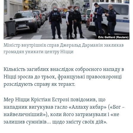
МУЛЬТИМЕДІА
ФОТО
СПЕЦПРОЄКТИ
ПОДКАСТИ
Міністр внутрішніх справ Джеральд Дарманін закликав
громадян уникати центру Ніцци
КРИМ РЕАЛІЇ
РУС
Кількість загиблих внаслідок озброєного нападу в
УКР
Ніцці зросла до трьох, французькі правоохоронці
КТАТ
розслідують справу як теракт.
ДОЛУЧАЙСЯ!
Мер Ніцци Крістіан Естрозі повідомив, що
нападник вигукував гасло «Аллаху акбар» («Бог –
найвеличніший»), коли його затримували і «не
залишив сумнівів... щодо змісту своїх дій».