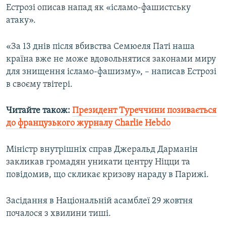
Естрозі описав напад як «ісламо-фашистську
Усі сайти RFE/RL
атаку».
«За 13 днів після вбивства Семюеля Паті наша
країна вже не може вдовольнятися законами миру
для знищення ісламо-фашизму», – написав Естрозі
в своєму твітері.
Читайте також:
Президент Туреччини позивається
до французького журналу Charlie Hebdo
Міністр внутрішніх справ Джеральд Дарманін
закликав громадян уникати центру Ніцци та
повідомив, що скликає кризову нараду в Парижі.
Засідання в Національній асамблеї 29 жовтня
почалося з хвилини тиші.