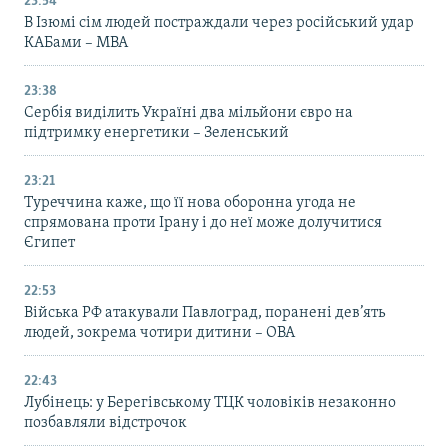
23:54
В Ізюмі сім людей постраждали через російський удар
КАБами – МВА
23:38
Сербія виділить Україні два мільйони євро на
підтримку енергетики – Зеленський
23:21
Туреччина каже, що її нова оборонна угода не
спрямована проти Ірану і до неї може долучитися
Єгипет
22:53
Війська РФ атакували Павлоград, поранені дев’ять
людей, зокрема чотири дитини – ОВА
22:43
Лубінець: у Берегівському ТЦК чоловіків незаконно
позбавляли відстрочок