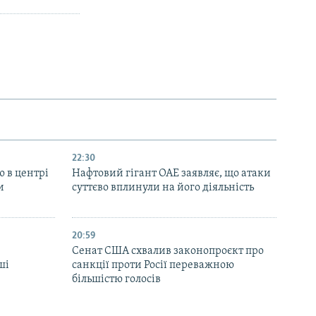
22:30
ю в центрі
Нафтовий гігант ОАЕ заявляє, що атаки
и
суттєво вплинули на його діяльність
20:59
Cенат США схвалив законопроєкт про
ші
санкції проти Росії переважною
більшістю голосів
19:50