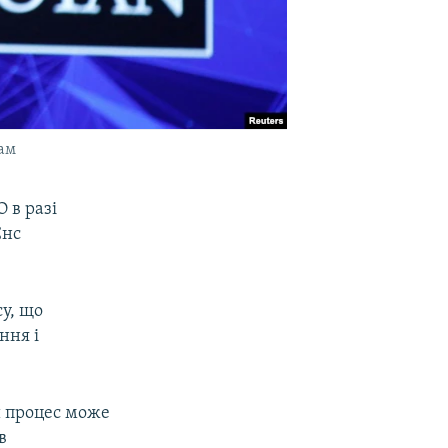
там
 в разі
Єнс
у, що
ння і
й процес може
в