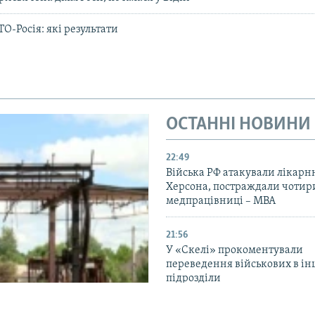
О-Росія: які результати
ОСТАННІ НОВИНИ
22:49
Війська РФ атакували лікарн
Херсона, постраждали чотир
медпрацівниці – МВА
21:56
У «Скелі» прокоментували
переведення військових в ін
підрозділи
20:33