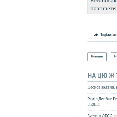
Встановл
планшет
Поділитис
Новини
Н
НА ЦЮ Ж
Пєсков заявив,
Радіо Донбас.Ре
ОРДЛО
Зустріч ОБСЄ, п