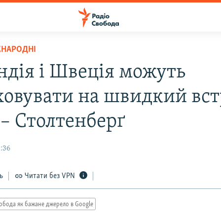
ЖНАРОДНІ
ндія і Швеція можуть
ховувати на швидкий вст
– Столтенберґ
3:36
ь
Читати без VPN
обода як бажане джерело в Google