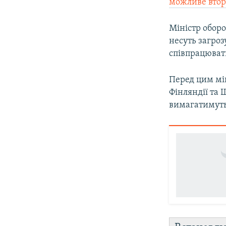
можливе втор
Міністр оборо
несуть загроз
співпрацюват
Перед цим мі
Фінляндії та 
вимагатимуть 