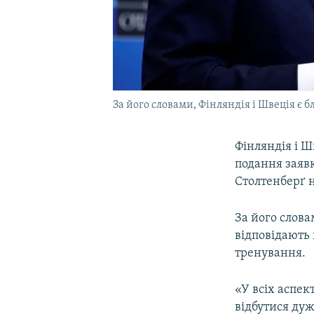
За його словами, Фінляндія і Швеція є
Фінляндія і 
подання заяв
Столтенберґ 
За його слова
відповідають 
тренування.
«У всіх аспе
відбутися дуж