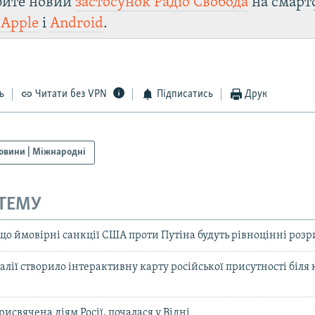
юйте новий
застосунок Радіо Свобода
на смарт
и
Apple
і
Android
.
ь
Читати без VPN
Підписатись
Друк
овини | Міжнародні
 ТЕМУ
 що ймовірні санкції США проти Путіна будуть рівноцінні роз
алії створило інтерактивну карту російської присутності біля к
рисвячена діям Росії, почалася у Відні