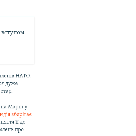
з вступом
-членів НАТО.
ся дуже
етар.
нна Марін у
ндія зберігає
яття її до
омлень про