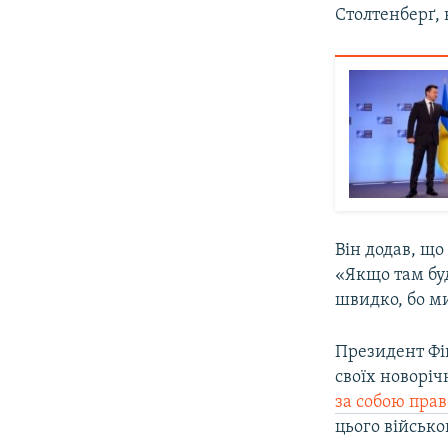
Столтенберґ, 
Він додав, що
«Якщо там бу
швидко, бо ми
Президент Фін
своїх новорі
за собою прав
цього військо