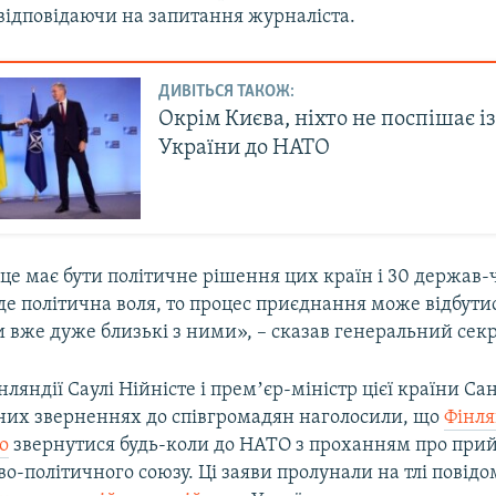
відповідаючи на запитання журналіста.
ДИВІТЬСЯ ТАКОЖ:
Окрім Києва, ніхто не поспішає і
України до НАТО
 це має бути політичне рішення цих країн і 30 держав
де політична воля, то процес приєднання може відбути
 вже дуже близькі з ними», – сказав генеральний секр
ляндії Саулі Нійністе і премʼєр-міністр цієї країни Са
чних зверненнях до співгромадян наголосили, що
Фінля
о
звернутися будь-коли до НАТО з проханням про прийн
во-політичного союзу. Ці заяви пролунали на тлі повід