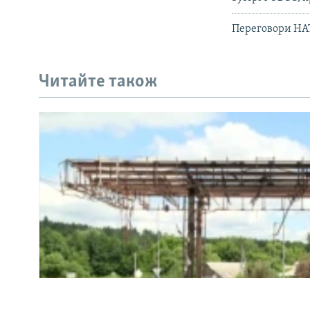
Переговори НАТ
КРИМ РЕАЛІЇ
РУС
Читайте також
УКР
КТАТ
ДОЛУЧАЙСЯ!
Усі сайти RFE/RL