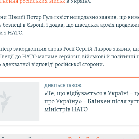
гнення російських військ
в Україну.
ни Швеції Петер Гультквіст нещодавно заявив, що вимо
у безпеці в Європі, і додав, що шведська армія продовж
и з НАТО.
ністр закордонних справ Росії Сергій Лавров заявив, 
Швеції до НАТО матиме серйозні військові й політичні н
адекватної відповіді російської сторони.
ДИВІТЬСЯ ТАКОЖ:
«Те, що відбувається в Україні – ц
про Україну» – Блінкен після зуст
міністрів НАТО