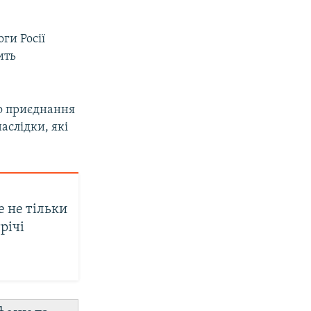
ги Росії
ить
що приєднання
аслідки, які
е не тільки
річі