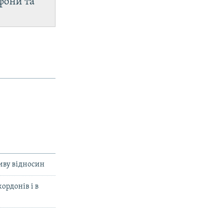
фони та
риву відносин
ордонів і в