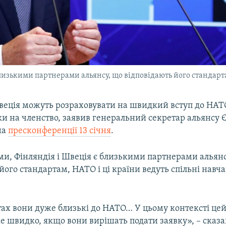
 близькими партнерами альянсу, що відповідають його стандар
Швеція можуть розраховувати на швидкий вступ до НАТО
ки на членство, заявив генеральний секретар альянсу 
на
пресконференції 13 січня
.
ми, Фінляндія і Швеція є близькими партнерами альянс
його стандартам, НАТО і ці країни ведуть спільні навча
ктах вони дуже близькі до НАТО… У цьому контексті це
е швидко, якщо вони вирішать подати заявку», – сказа