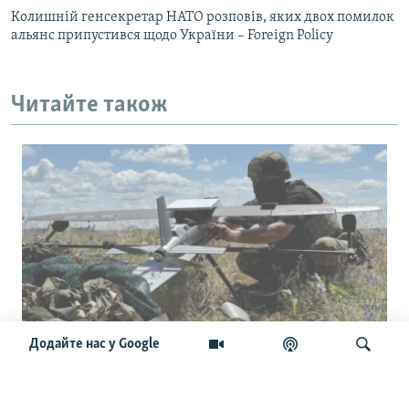
Колишній генсекретар НАТО розповів, яких двох помилок
альянс припустився щодо України – Foreign Policy
Читайте також
Додайте нас у Google
Українські командири приїхали до
США: розкрили сенаторам секрети