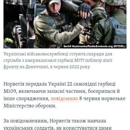
МУЛЬТИМЕДІА
ФОТО
СПЕЦПРОЄКТИ
ПОДКАСТИ
КРИМ РЕАЛІЇ
Українські військовослужбовці готують снаряди для
РУС
стрільби з американської гаубиці M777 поблизу лінії
фронту на Донеччині, 6 червня 2022 року
УКР
КТАТ
Норвегія передала Україні 22 самохідні гаубиці
M109, включаючи запасні частини, боєприпаси й
ДОЛУЧАЙСЯ!
інше спорядження,
повідомило
8 червня норвезьке
Міністерство оборони.
За повідомленням, Норвегія також навчала
українських солдатів, як користуватися цими