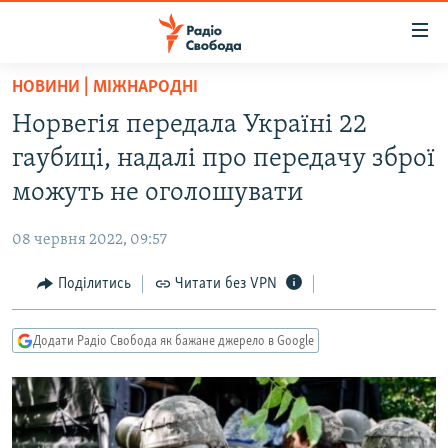
Доступність
посилання
Перейти
НОВИНИ | МІЖНАРОДНІ
до
РАДІО СВОБОДА – 70 РОКІВ
Норвегія передала Україні 22
основного
ВСЕ ЗА ДОБУ
матеріалу
гаубиці, надалі про передачу зброї
СТАТТІ
Перейти
можуть не оголошувати
до
ВІЙНА
ПОЛІТИКА
основної
08 червня 2022, 09:57
РОСІЙСЬКА «ФІЛЬТРАЦІЯ»
ЕКОНОМІКА
навігації
Перейти
Поділитись
Читати без VPN
ДОНБАС.РЕАЛІЇ
СУСПІЛЬСТВО
до
КРИМ.РЕАЛІЇ
КУЛЬТУРА
пошуку
Додати Радіо Свобода як бажане джерело в Google
ТИ ЯК?
СПОРТ
СХЕМИ
УКРАЇНА
КИТАЙ.ВИКЛИКИ
СВІТ