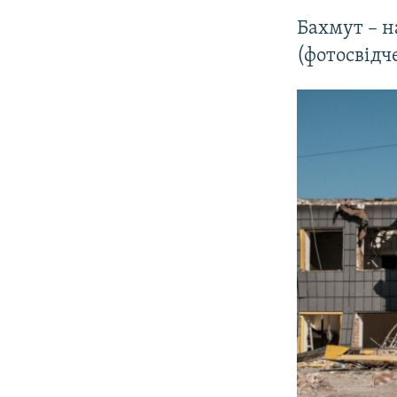
Бахмут – н
(фотосвідч