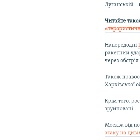
Луганській – 
Читайте тако
«терористич
Напередодні
ракетний уда
через обстріл
Також правоох
Харківської о
Крім того, ро
зруйновані.
Москва від п
атаку на циві