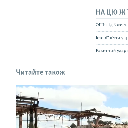
НА ЦЮ Ж
ОГП: від 6 жовт
Історії п’яти у
Ракетний удар п
Читайте також