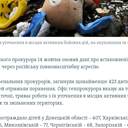
 їх уточнення в місцях активних бойових дій, на окупованих та
ного прокурора 14 жовтня оновив дані про встановлен
й через російську повномасштабну агресію.
енальних прокурорів, загинули щонайменше 423 дит
ей отримали поранення. Офіс генпрокурора вказує на те
точні, триває робота з їх уточнення в місцях активних
 та звільнених територіях.
страждало дітей у Донецькій області – 407, Харківській
6, Миколаївській – 77, Чернігівській – 68, Запорізькій – 