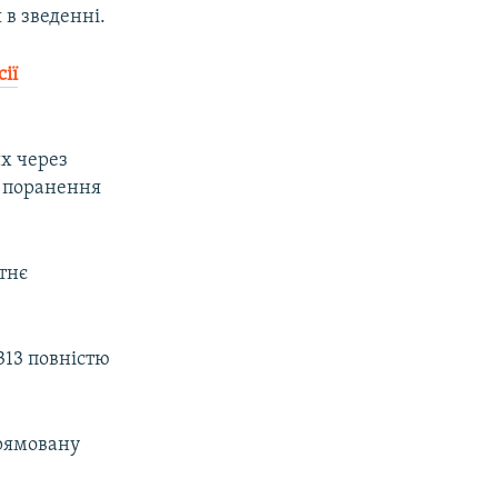
 в зведенні.
ії
их через
в поранення
тнє
 313 повністю
рямовану