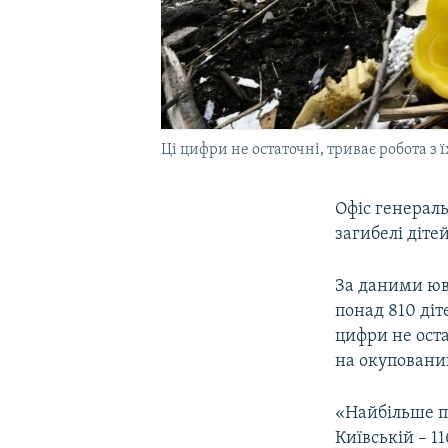
Ці цифри не остаточні, триває робота з
Офіс генераль
загибелі діте
За даними юв
понад 810 діт
цифри не оста
на окупованих
«Найбільше по
Київській – 11