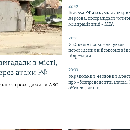
22:49
Війська РФ атакували лікарн
Херсона, постраждали чотир
медпрацівниці – МВА
21:56
У «Скелі» прокоментували
переведення військових в ін
підрозділи
вигадали в місті,
20:33
ерез атаки РФ
Український Червоний Хрест
про «безпрецедентні атаки» 
ільно з громадами та АЗС
об’єкти в липні