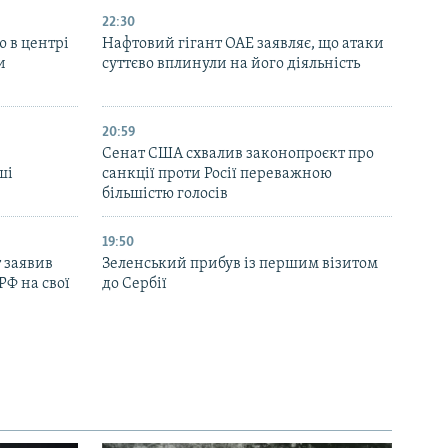
22:30
ю в центрі
Нафтовий гігант ОАЕ заявляє, що атаки
и
суттєво вплинули на його діяльність
20:59
Cенат США схвалив законопроєкт про
ші
санкції проти Росії переважною
більшістю голосів
19:50
 заявив
Зеленський прибув із першим візитом
РФ на свої
до Сербії