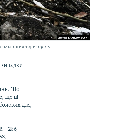
 звільнених територіях
і випадки
ини. Ще
, що ці
 бойових дій,
 – 256,
68,