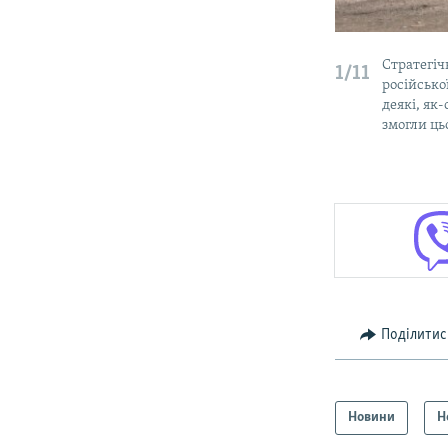
Стратегіч
1/11
російської
деякі, як
змогли ць
Поділитис
Новини
Н