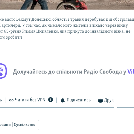
не місто Бахмут Донецької області з травня перебуває під обстрілам
 артилерії. У той час, як чимало його жителів виїхало через війну,
-от 65-річна Римма Цикаленко, яка прикута до інвалідного візка, не
ого зробити
Долучайтесь до спільноти Радіо Свобода у
Vi
ь
Читати без VPN
Підписатись
Друк
овини | Суспільство