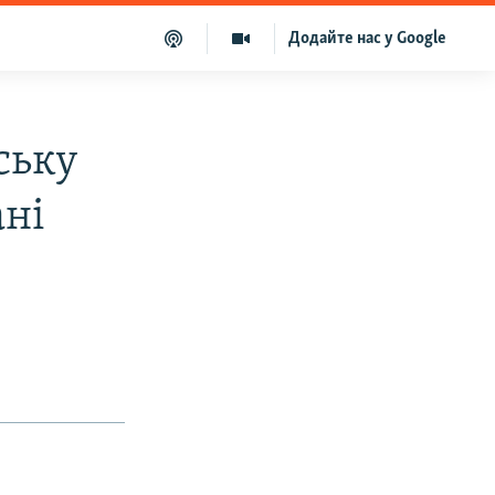
Додайте нас у Google
ську
ані