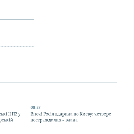
08:27
ські НПЗ у
Вночі Росія вдарила по Києву: четверо
рській
постраждалих – влада