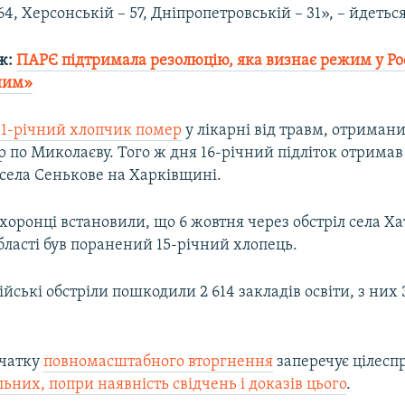
64, Херсонській – 57, Дніпропетровській – 31», – йдеться
ж:
ПАРЄ підтримала резолюцію, яка визнає режим у Рос
ним»
11-річний хлопчик помер
у лікарні від травм, отриман
р по Миколаєву. Того ж дня 16-річний підліток отрима
 села Сенькове на Харківщині.
оронці встановили, що 6 жовтня через обстріл села Ха
бласті був поранений 15-річний хлопець.
сійські обстріли пошкодили 2 614 закладів освіти, з них
очатку
повномасштабного вторгнення
заперечує цілесп
льних, попри наявність свідчень і доказів цього
.