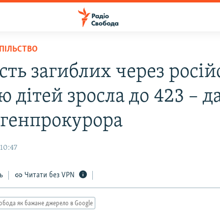
СПІЛЬСТВО
сть загиблих через росій
ю дітей зросла до 423 – д
 генпрокурора
10:47
ь
Читати без VPN
обода як бажане джерело в Google