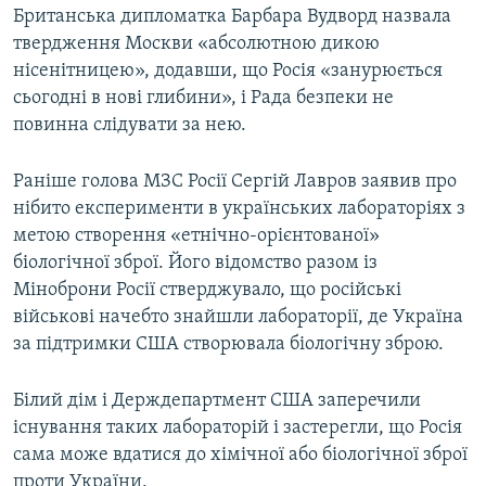
Британська дипломатка Барбара Вудворд назвала
твердження Москви «абсолютною дикою
нісенітницею», додавши, що Росія «занурюється
сьогодні в нові глибини», і Рада безпеки не
повинна слідувати за нею.
Раніше голова МЗС Росії Сергій Лавров заявив про
нібито експерименти в українських лабораторіях з
метою створення «етнічно-орієнтованої»
біологічної зброї. Його відомство разом із
Міноброни Росії стверджувало, що російські
військові начебто знайшли лабораторії, де Україна
за підтримки США створювала біологічну зброю.
Білий дім і Держдепартмент США заперечили
існування таких лабораторій і застерегли, що Росія
сама може вдатися до хімічної або біологічної зброї
проти України.