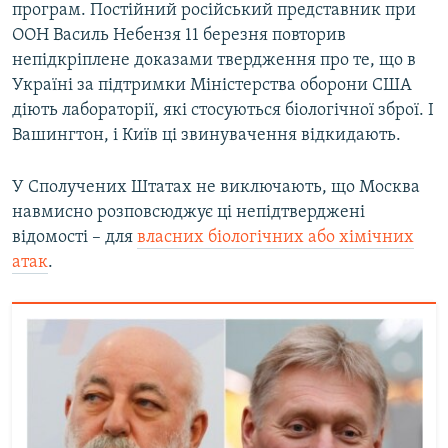
програм. Постійний російський представник при
Усі сайти RFE/RL
ООН Василь Небензя 11 березня повторив
непідкріплене доказами твердження про те, що в
Україні за підтримки Міністерства оборони США
діють лабораторії, які стосуються біологічної зброї. І
Вашингтон, і Київ ці звинувачення відкидають.
У Сполучених Штатах не виключають, що Москва
навмисно розповсюджує ці непідтверджені
відомості – для
власних біологічних або хімічних
атак
.