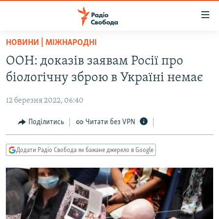
Доступність
посилання
Перейти
НОВИНИ | МІЖНАРОДНІ
до
РАДІО СВОБОДА – 70 РОКІВ
ООН: доказів заявам Росії про
основного
ВСЕ ЗА ДОБУ
матеріалу
біологічну зброю в Україні немає
СТАТТІ
Перейти
до
12 березня 2022, 06:40
ВІЙНА
ПОЛІТИКА
основної
РОСІЙСЬКА «ФІЛЬТРАЦІЯ»
Поділитись
Читати без VPN
ЕКОНОМІКА
навігації
Перейти
ДОНБАС.РЕАЛІЇ
СУСПІЛЬСТВО
до
Додати Радіо Свобода як бажане джерело в Google
КРИМ.РЕАЛІЇ
КУЛЬТУРА
пошуку
ТИ ЯК?
СПОРТ
СХЕМИ
УКРАЇНА
КИТАЙ.ВИКЛИКИ
СВІТ