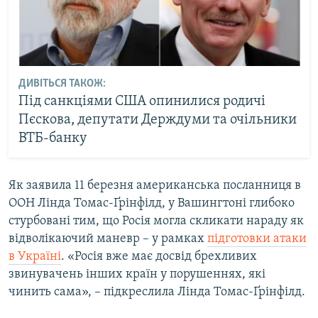
ДИВІТЬСЯ ТАКОЖ:
Під санкціями США опинилися родичі
Пєскова, депутати Держдуми та очільники
ВТБ-банку
Як заявила 11 березня американська посланниця в
ООН Лінда Томас-Ґрінфілд, у Вашингтоні глибоко
стурбовані тим, що Росія могла скликати нараду як
відволікаючий маневр – у рамках
підготовки атаки
в Україні
. «Росія вже має досвід брехливих
звинувачень інших країн у порушеннях, які
чинить сама», – підкреслила Лінда Томас-Ґрінфілд.