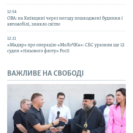
12:54
ОВА: на Київщині через негоду пошкоджені будинки і
автомобілі, зникло світло
12:21
«Мадяр» про операцію «МоЛоЧКа»: СБС уразили ще 12
суден «тіньового флоту» Росії
ВАЖЛИВЕ НА СВОБОДІ