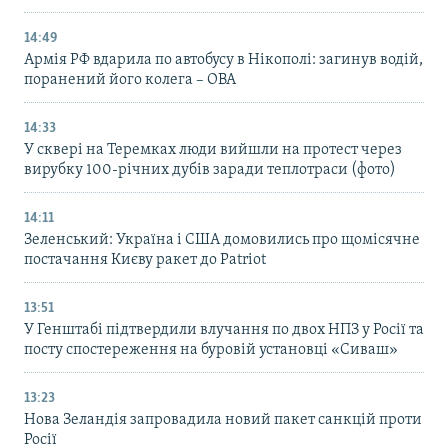
14:49
Армія РФ вдарила по автобусу в Нікополі: загинув водій,
поранений його колега – ОВА
14:33
У сквері на Теремках люди вийшли на протест через
вирубку 100-річних дубів заради теплотраси (фото)
14:11
Зеленський: Україна і США домовились про щомісячне
постачання Києву ракет до Patriot
13:51
У Генштабі підтвердили влучання по двох НПЗ у Росії та
посту спостереження на буровій установці «Сиваш»
13:23
Нова Зеландія запровадила новий пакет санкцій проти
Росії