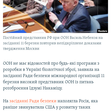
МУЛЬТИМЕДІА
ФОТО
СПЕЦПРОЄКТИ
ПОДКАСТИ
Постійний представник РФ при ООН Василь Небензя на
засіданні 11 березня повторив непідкріплене доказами
КРИМ РЕАЛІЇ
твердження Москви
РУС
УКР
ООН не має відомостей про будь-які програми з
КТАТ
розробки в Україні біологічної зброї, заявила на
засіданні Ради безпеки міжнародної організації 11
березня високий представник ООН із питань
ДОЛУЧАЙСЯ!
роззброєння Ідзумі Накаміцу.
На
засіданні Ради безпеки
наполягла Росія, яка
раніше звинуватила США у розвитку таких