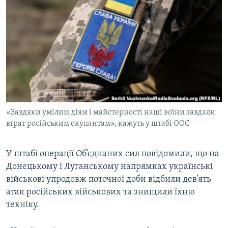
МУЛЬТИМЕДІА
ФОТО
СПЕЦПРОЄКТИ
ПОДКАСТИ
КРИМ РЕАЛІЇ
РУС
«Завдяки умілим діям і майстерності наші воїни завдали
УКР
втрат російським окупантам», кажуть у штабі ООС
КТАТ
У штабі операції Об’єднаних сил повідомили, що на
Донецькому і Луганському напрямках українські
ДОЛУЧАЙСЯ!
військові упродовж поточної доби відбили дев’ять
атак російських військових та знищили їхню
техніку.