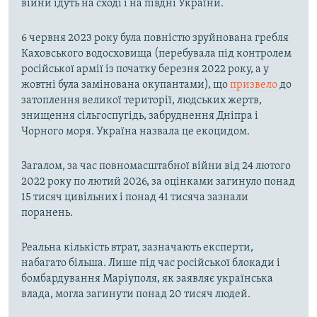
війни ідуть на сході і на півдні України.
6 червня 2023 року була повністю зруйнована гребля
Каховського водосховища (перебувала під контролем
російської армії із початку березня 2022 року, а у
жовтні була замінована окупантами), що
призвело
до
затоплення великої території, людських жертв,
знищення сільгоспугідь, забруднення Дніпра і
Чорного моря. Україна назвала це екоцидом.
Загалом, за час повномасштабної війни від 24 лютого
2022 року по лютий 2026, за оцінками загинуло понад
15 тисяч цивільних і понад 41 тисяча зазнали
поранень.
Реальна кількість втрат, зазначають експерти,
набагато більша. Лише під час російської блокади і
бомбардування Маріуполя, як заявляє українська
влада, могла загинути понад 20 тисяч людей.