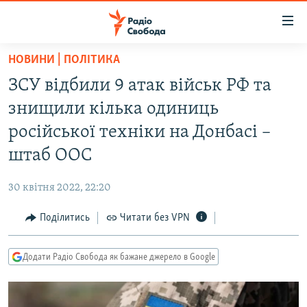
Доступність
посилання
Перейти
НОВИНИ | ПОЛІТИКА
до
РАДІО СВОБОДА – 70 РОКІВ
ЗСУ відбили 9 атак військ РФ та
основного
ВСЕ ЗА ДОБУ
матеріалу
знищили кілька одиниць
СТАТТІ
Перейти
російської техніки на Донбасі –
до
ВІЙНА
ПОЛІТИКА
штаб ООС
основної
РОСІЙСЬКА «ФІЛЬТРАЦІЯ»
ЕКОНОМІКА
навігації
30 квітня 2022, 22:20
Перейти
ДОНБАС.РЕАЛІЇ
СУСПІЛЬСТВО
до
Поділитись
Читати без VPN
КРИМ.РЕАЛІЇ
КУЛЬТУРА
пошуку
ТИ ЯК?
СПОРТ
Додати Радіо Свобода як бажане джерело в Google
СХЕМИ
УКРАЇНА
КИТАЙ.ВИКЛИКИ
СВІТ