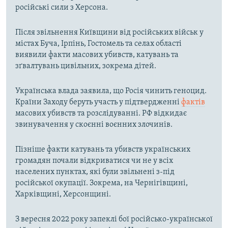
російські сили з Херсона.
Після звільнення Київщини від російських військ у
містах Буча, Ірпінь, Гостомель та селах області
виявили факти масових убивств, катувань та
зґвалтувань цивільних, зокрема дітей.
Українська влада заявила, що Росія чинить геноцид.
Країни Заходу беруть участь у підтвердженні
фактів
масових убивств та розслідуванні. РФ відкидає
звинувачення у скоєнні воєнних злочинів.
Пізніше факти катувань та убивств українських
громадян почали відкриватися чи не у всіх
населених пунктах, які були звільнені з-під
російської окупації. Зокрема, на Чернігівщині,
Харківщині, Херсонщині.
З вересня 2022 року запеклі бої російсько-української