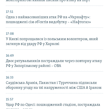
моніторингові канали писали про атаку на порт
17:51
Одна з наймасованіших атак РФ на «Укрнафту»:
пошкоджені сім об’єктів видобутку – «Нафтогаз»
17:08
У Києві попрощалися із польським волонтером, який
загинув від удару РФ у Харкові
16:49
Двоє рятувальників постраждали через повторну атаку
РФ у Запорізькому районі – ОВА
16:33
Саудівська Аравія, Пакистан і Туреччина підписали
оборонну угоду на тлі напруженості між США й Іраном
15:57
Удар РФ по Одесі: пошкоджений стадіон, постраждала