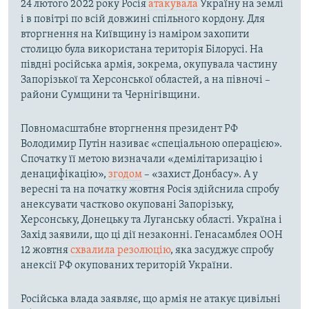
24 лютого 2022 року Росія
атакувала
Україну на землі
і в повітрі по всій довжині спільного кордону. Для
вторгнення на Київщину із наміром захопити
столицю була використана територія Білорусі. На
півдні російська армія, зокрема, окупувала частину
Запорізької та Херсонської областей, а на півночі –
райони Сумщини та Чернігівщини.
Повномасштабне вторгнення президент РФ
Володимир Путін називає «спеціальною операцією».
Спочатку її метою визначали «демілітаризацію і
денацифікацію»,
згодом
– «захист Донбасу». А у
вересні та на початку жовтня Росія здійснила спробу
анексувати частково окуповані Запорізьку,
Херсонську, Донецьку та Луганську області. Україна і
Захід заявили, що ці дії незаконні. Генасамблея ООН
12 жовтня
схвалила резолюцію
, яка засуджує спробу
анексії РФ окупованих територій України.
Російська влада заявляє, що армія не атакує цивільні