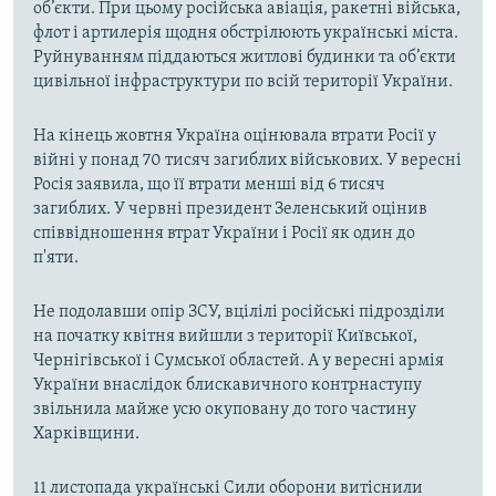
об’єкти. При цьому російська авіація, ракетні війська,
флот і артилерія щодня обстрілюють українські міста.
Руйнуванням піддаються житлові будинки та об’єкти
цивільної інфраструктури по всій території України.
На кінець жовтня Україна оцінювала втрати Росії у
війні у понад 70 тисяч загиблих військових. У вересні
Росія заявила, що її втрати менші від 6 тисяч
загиблих. У червні президент Зеленський оцінив
співвідношення втрат України і Росії як один до
п'яти.
Не подолавши опір ЗСУ, вцілілі російські підрозділи
на початку квітня вийшли з території Київської,
Чернігівської і Сумської областей. А у вересні армія
України внаслідок блискавичного контрнаступу
звільнила майже усю окуповану до того частину
Харківщини.
11 листопада українські Сили оборони витіснили