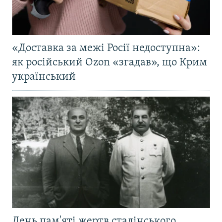
«Доставка за межі Росії недоступна»:
як російський Ozon «згадав», що Крим
український
День пам'яті жертв сталінського