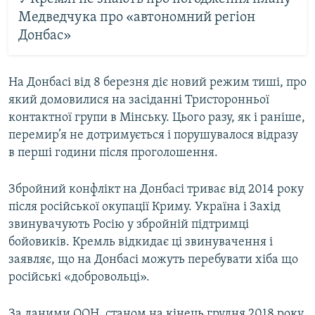
Медведчука про «автономний регіон
Донбас»
На Донбасі від 8 березня діє новий режим тиші, про
який домовилися на засіданні Тристоронньої
контактної групи в Мінську. Цього разу, як і раніше,
перемир’я не дотримується і порушувалося відразу
в перші години після проголошення.
Збройний конфлікт на Донбасі триває від 2014 року
після російської окупації Криму. Україна і Захід
звинувачують Росію у збройній підтримці
бойовиків. Кремль відкидає ці звинувачення і
заявляє, що на Донбасі можуть перебувати хіба що
російські «добровольці».
За даними ООН, станом на кінець грудня 2018 року,