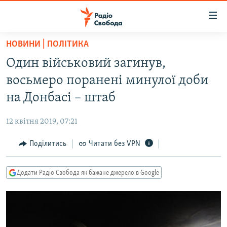
Доступність
посилання
Перейти
НОВИНИ | ПОЛІТИКА
до
РАДІО СВОБОДА – 70 РОКІВ
Один військовий загинув,
основного
ВСЕ ЗА ДОБУ
матеріалу
восьмеро поранені минулої доби
СТАТТІ
Перейти
на Донбасі – штаб
до
ВІЙНА
ПОЛІТИКА
основної
12 квітня 2019, 07:21
РОСІЙСЬКА «ФІЛЬТРАЦІЯ»
ЕКОНОМІКА
навігації
Перейти
Поділитись
Читати без VPN
ДОНБАС.РЕАЛІЇ
СУСПІЛЬСТВО
до
КРИМ.РЕАЛІЇ
КУЛЬТУРА
пошуку
Додати Радіо Свобода як бажане джерело в Google
ТИ ЯК?
СПОРТ
СХЕМИ
УКРАЇНА
ПРИАЗОВ’Я
СВІТ