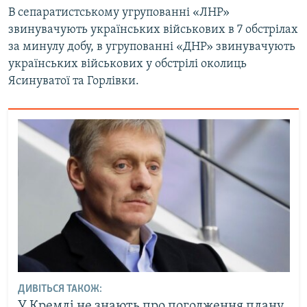
В сепаратистському угрупованні «ЛНР»
звинувачують українських військових в 7 обстрілах
за минулу добу, в угрупованні «ДНР» звинувачують
українських військових у обстрілі околиць
Ясинуватої та Горлівки.
ДИВІТЬСЯ ТАКОЖ:
У Кремлі не знають про погодження плану