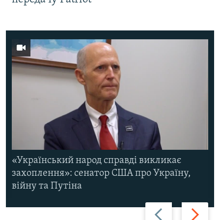
«Український народ справді викликає
захоплення»: сенатор США про Україну,
війну та Путіна
Назад
Вперед