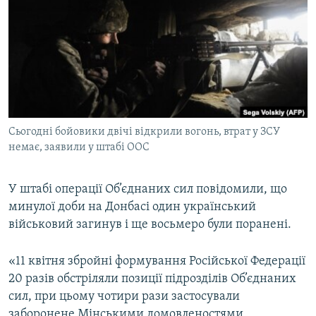
КИТАЙ.ВИКЛИКИ
МУЛЬТИМЕДІА
ФОТО
СПЕЦПРОЄКТИ
ПОДКАСТИ
Сьогодні бойовики двічі відкрили вогонь, втрат у ЗСУ
немає, заявили у штабі ООС
КРИМ РЕАЛІЇ
РУС
У штабі операції Об’єднаних сил повідомили, що
УКР
минулої доби на Донбасі один український
КТАТ
військовий загинув і ще восьмеро були поранені.
ДОЛУЧАЙСЯ!
«11 квітня збройні формування Російської Федерації
20 разів обстріляли позиції підрозділів Об’єднаних
сил, при цьому чотири рази застосували
заборонене Мінськими домовленостями