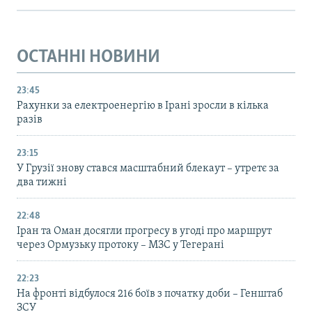
ОСТАННІ НОВИНИ
23:45
Рахунки за електроенергію в Ірані зросли в кілька
разів
23:15
У Грузії знову стався масштабний блекаут – утретє за
два тижні
22:48
Іран та Оман досягли прогресу в угоді про маршрут
через Ормузьку протоку – МЗС у Тегерані
22:23
На фронті відбулося 216 боїв з початку доби – Генштаб
ЗСУ