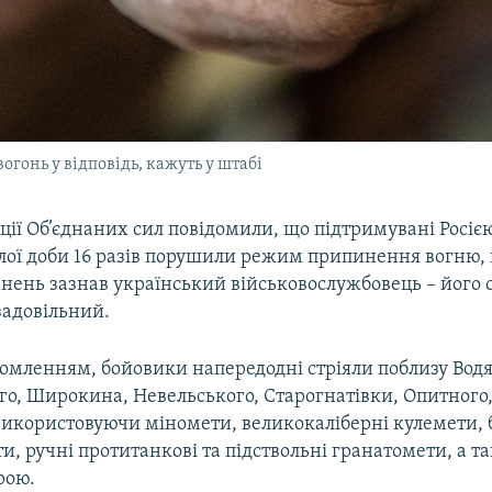
огонь у відповідь, кажуть у штабі
ції Об’єднаних сил повідомили, що підтримувані Росіє
лої доби 16 разів порушили режим припинення вогню, в
анень зазнав український військовослужбовець – його
задовільний.
домленням, бойовики напередодні стріяли поблизу Водян
го, Широкина, Невельського, Старогнатівки, Опитного,
 використовуючи міномети, великокаліберні кулемети, 
, ручні протитанкові та підствольні гранатомети, а т
рою.