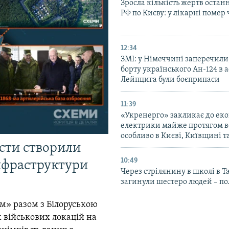
Зросла кількість жертв остан
РФ по Києву: у лікарні помер 
12:34
ЗМІ: у Німеччині заперечили
борту українського Ан-124 в 
Лейпцига були боєприпаси
11:39
«Укренерго» закликає до еко
електрики майже протягом вс
особливо в Києві, Київщині 
істи створили
10:49
інфраструктури
Через стрілянину в школі в Т
загинули шестеро людей – по
м» разом з Білоруською
 військових локацій на