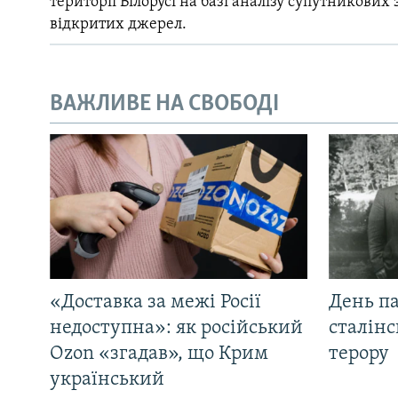
території Білорусі на базі аналізу супутникових 
відкритих джерел.
ВАЖЛИВЕ НА СВОБОДІ
«Доставка за межі Росії
День па
недоступна»: як російський
сталінс
Ozon «згадав», що Крим
терору
український