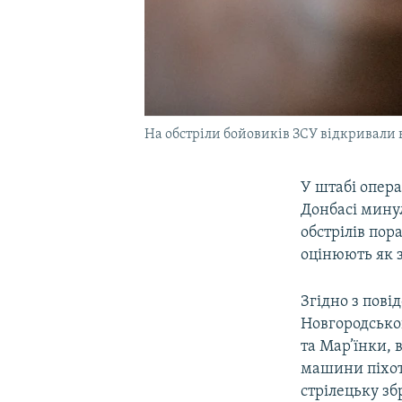
На обстріли бойовиків ЗСУ відкривали в
У штабі опера
Донбасі мину
обстрілів пор
оцінюють як 
Згідно з пові
Новгородсько
та Мар’їнки,
машини піхоти
стрілецьку зб