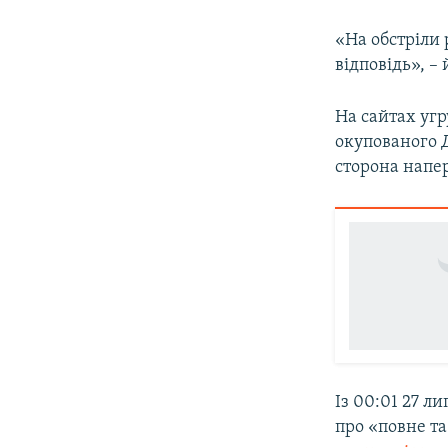
«На обстріли
відповідь», –
На сайтах уг
окупованого 
сторона напер
Із 00:01 27 л
про «повне т