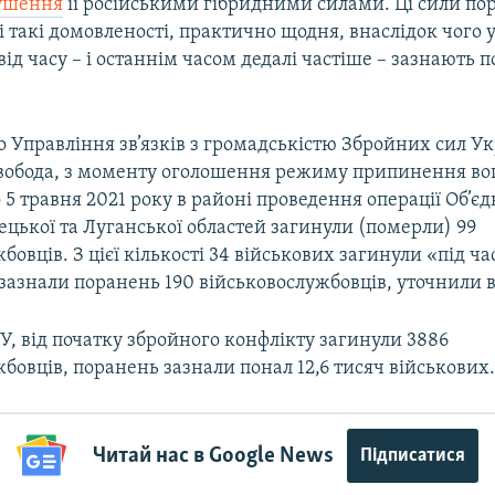
рушення
її російськими гібридними силами. Ці сили пор
ні такі домовленості, практично щодня, внаслідок чого 
 від часу – і останнім часом дедалі частіше – зазнають 
 Управління зв’язків з громадськістю Збройних сил У
Свобода, з моменту оголошення режиму припинення во
о 5 травня 2021 року в районі проведення операції Об’є
ецької та Луганської областей загинули (померли) 99
бовців. З цієї кількості 34 військових загинули «під ча
зазнали поранень 190 військовослужбовців, уточнили в
, від початку збройного конфлікту загинули 3886
бовців, поранень зазнали понал 12,6 тисяч військових
Читай нас в Google News
Підписатися