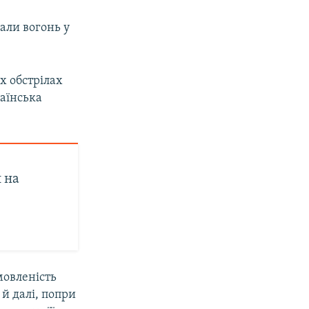
али вогонь у
х обстрілах
аїнська
 на
мовленість
й далі, попри