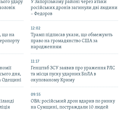
нього удару
У Запорізькому районі через атаки
чоловік
російських дронів загинули дві людини
– Федоров
12:02
, що на
Трамп підписав укази, що обмежують
аеропорту
право на громадянство США за
народженням
11:17
номії
Генштаб ЗСУ заявив про ураження РЛС
ього дня,
та місця пуску ударних БпЛА в
та Одещині
окупованому Криму
09:55
аїланді
ОВА: російський дрон вдарив по ринку
ліція
на Сумщині, постраждали 10 людей