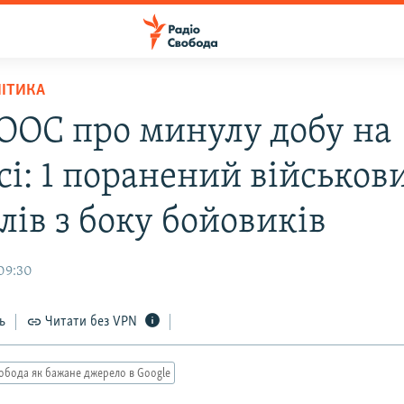
ЛІТИКА
ООС про минулу добу на
і: 1 поранений військови
лів з боку бойовиків
 09:30
ь
Читати без VPN
обода як бажане джерело в Google