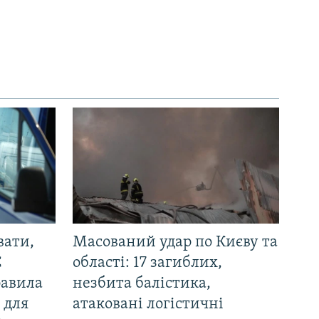
вати,
Масований удар по Києву та
С
області: 17 загиблих,
равила
незбита балістика,
 для
атаковані логістичні