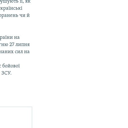
ушують її, як
українські
поранень чи й
країни на
гню 27 липня
днаних сил на
с бойової
 ЗСУ.
.