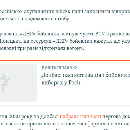
 російсько-окупаційних військ наші захисники відкрив
 йдеться в повідомленні штабу.
руповань «ДНР» бойовики звинувачують ЗСУ в ранкови
Донецька, на ресурсах «ЛНР» бойовики кажуть, що укр
едодні три рази відкривала вогонь.
ДИВІТЬСЯ ТАКОЖ:
Донбас: паспортизація і бойовики
виборах у Росії
ипня 2020 року на Донбасі
набрала чинності
чергова до
а всеосяжне припинення вогню», яка формально чинна 