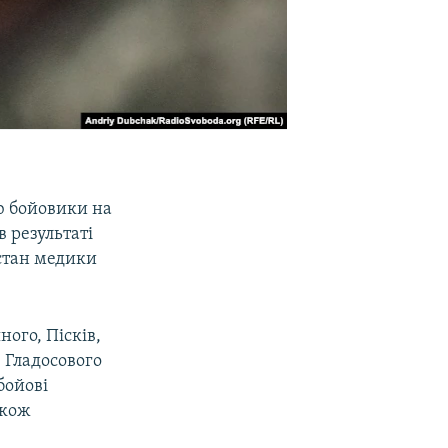
ю бойовики на
 результаті
 стан медики
ого, Пісків,
 Гладосового
бойові
акож