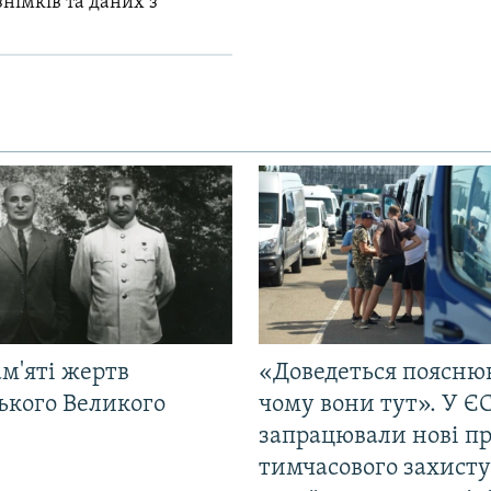
знімків та даних з
м'яті жертв
«Доведеться поясню
ького Великого
чому вони тут». У Є
запрацювали нові п
тимчасового захисту