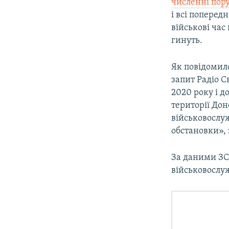
численні по
і всі поперед
військові час
гинуть.
Як повідомило
запит Радіо 
2020 року і д
території Дон
військовослуж
обстановки», 
За даними ЗСУ
військовослуж