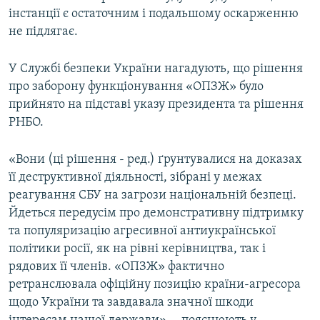
інстанції є остаточним і подальшому оскарженню
Усі сайти RFE/RL
не підлягає.
У Службі безпеки України нагадують, що рішення
про заборону функціонування «ОПЗЖ» було
прийнято на підставі указу президента та рішення
РНБО.
«Вони (ці рішення - ред.) ґрунтувалися на доказах
її деструктивної діяльності, зібрані у межах
реагування СБУ на загрози національній безпеці.
Йдеться передусім про демонстративну підтримку
та популяризацію агресивної антиукраїнської
політики росії, як на рівні керівництва, так і
рядових її членів. «ОПЗЖ» фактично
ретранслювала офіційну позицію країни-агресора
щодо України та завдавала значної шкоди