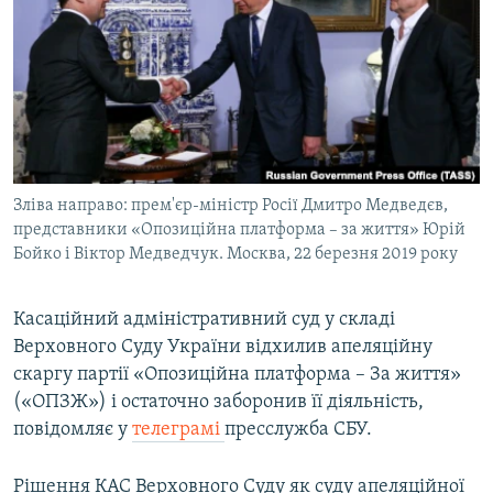
МУЛЬТИМЕДІА
ФОТО
СПЕЦПРОЄКТИ
ПОДКАСТИ
КРИМ РЕАЛІЇ
Зліва направо: прем'єр-міністр Росії Дмитро Медведєв,
РУС
представники «Опозиційна платформа – за життя» Юрій
Бойко і Віктор Медведчук. Москва, 22 березня 2019 року
УКР
КТАТ
Касаційний адміністративний суд у складі
Верховного Суду України відхилив апеляційну
ДОЛУЧАЙСЯ!
скаргу партії «Опозиційна платформа – За життя»
(«ОПЗЖ») і остаточно заборонив її діяльність,
повідомляє у
телеграмі
пресслужба СБУ.
Рішення КАС Верховного Суду як суду апеляційної