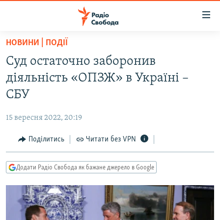
Доступність
посилання
Перейти
НОВИНИ | ПОДІЇ
до
РАДІО СВОБОДА – 70 РОКІВ
Суд остаточно заборонив
основного
ВСЕ ЗА ДОБУ
матеріалу
діяльність «ОПЗЖ» в Україні –
СТАТТІ
Перейти
СБУ
до
ВІЙНА
ПОЛІТИКА
основної
15 вересня 2022, 20:19
РОСІЙСЬКА «ФІЛЬТРАЦІЯ»
ЕКОНОМІКА
навігації
Перейти
Поділитись
Читати без VPN
ДОНБАС.РЕАЛІЇ
СУСПІЛЬСТВО
до
КРИМ.РЕАЛІЇ
КУЛЬТУРА
пошуку
Додати Радіо Свобода як бажане джерело в Google
ТИ ЯК?
СПОРТ
СХЕМИ
УКРАЇНА
КИТАЙ.ВИКЛИКИ
СВІТ