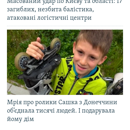
Масований удар по Києву та області: 17
загиблих, незбита балістика,
атаковані логістичні центри
Мрія про ролики Сашка з Донеччини
об’єднала тисячі людей. І подарувала
йому дім