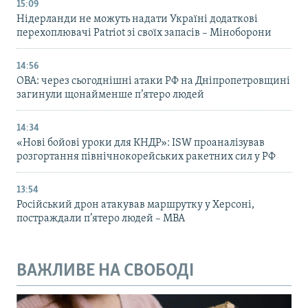
15:09
Нідерланди не можуть надати Україні додаткові
перехоплювачі Patriot зі своїх запасів – Міноборони
14:56
ОВА: через сьогоднішні атаки РФ на Дніпропетровщині
загинули щонайменше п’ятеро людей
14:34
«Нові бойові уроки для КНДР»: ISW проаналізував
розгортання північнокорейських ракетних сил у РФ
13:54
Російський дрон атакував маршрутку у Херсоні,
постраждали п’ятеро людей – МВА
ВАЖЛИВЕ НА СВОБОДІ