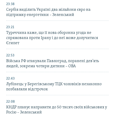
23:38
Сербія виділить Україні два мільйони євро на
підтримку енергетики – Зеленський
23:21
Туреччина каже, що її нова оборонна угода не
спрямована проти Ірану і до неї може долучитися
Єгипет
22:53
Війська РФ атакували Павлоград, поранені дев’ять
людей, зокрема чотири дитини – ОВА
22:43
Лубінець: у Берегівському ТЦК чоловіків незаконно
позбавляли відстрочок
22:08
КНДР планує направити до 50 тисяч своїх військових у
Росію – Зеленський