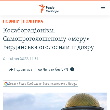
Доступність
посилання
Перейти
НОВИНИ | ПОЛІТИКА
до
РАДІО СВОБОДА – 70 РОКІВ
Колабораціонізм.
основного
ВСЕ ЗА ДОБУ
матеріалу
Самопроголошеному «меру»
СТАТТІ
Перейти
Бердянська оголосили підозру
до
ВІЙНА
ПОЛІТИКА
основної
01 квітня 2022, 14:34
РОСІЙСЬКА «ФІЛЬТРАЦІЯ»
ЕКОНОМІКА
навігації
Перейти
Поділитись
Читати без VPN
ДОНБАС.РЕАЛІЇ
СУСПІЛЬСТВО
до
КРИМ.РЕАЛІЇ
КУЛЬТУРА
пошуку
Додати Радіо Свобода як бажане джерело в Google
ТИ ЯК?
СПОРТ
СХЕМИ
УКРАЇНА
КИТАЙ.ВИКЛИКИ
СВІТ