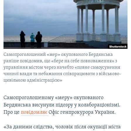
МУЛЬТИМЕДІА
ФОТО
СПЕЦПРОЄКТИ
ПОДКАСТИ
КРИМ РЕАЛІЇ
Самопроголошений «мер» окупованого Бердянська
РУС
раніше повідомив, що «бере на себе повноваження» з
управління містом через начебто «повне самоусунення
УКР
чинної влади та небажання співпрацювати з військово-
цивільною адміністрацією»
КТАТ
ДОЛУЧАЙСЯ!
Самопроголошеному «меру» окупованого
Бердянська висунули підозру у колабораціонізмі.
Про це
повідомляє
Офіс генпрокурора України.
«За даними слідства, чоловік після окупації міста