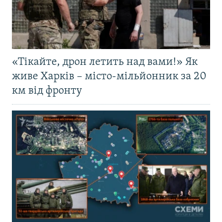
«Тікайте, дрон летить над вами!» Як
живе Харків – місто-мільйонник за 20
км від фронту