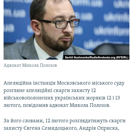
МУЛЬТИМЕДІА
ФОТО
СПЕЦПРОЄКТИ
ПОДКАСТИ
КРИМ РЕАЛІЇ
РУС
Адвокат Микола Полозов
УКР
КТАТ
Апеляційна інстанція Московського міського суду
розгляне апеляційні скарги захисту 12
військовополонених українських моряків 12 і 13
ДОЛУЧАЙСЯ!
лютого, повідомив адвокат Микола Полозов.
За його словами, 12 лютого розглядатимуть скарги
захисту Євгена Семидоцького, Андрія Оприска,