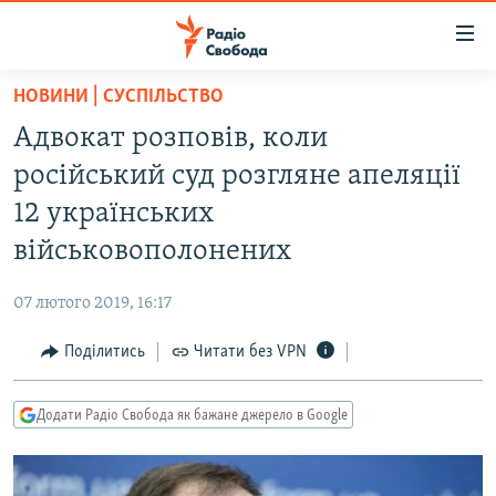
Доступність
посилання
Перейти
НОВИНИ | СУСПІЛЬСТВО
до
РАДІО СВОБОДА – 70 РОКІВ
Адвокат розповів, коли
основного
ВСЕ ЗА ДОБУ
матеріалу
російський суд розгляне апеляції
СТАТТІ
Перейти
12 українських
до
ВІЙНА
ПОЛІТИКА
військовополонених
основної
РОСІЙСЬКА «ФІЛЬТРАЦІЯ»
ЕКОНОМІКА
навігації
07 лютого 2019, 16:17
Перейти
ДОНБАС.РЕАЛІЇ
СУСПІЛЬСТВО
до
Поділитись
Читати без VPN
КРИМ.РЕАЛІЇ
КУЛЬТУРА
пошуку
ТИ ЯК?
СПОРТ
Додати Радіо Свобода як бажане джерело в Google
СХЕМИ
УКРАЇНА
КИТАЙ.ВИКЛИКИ
СВІТ