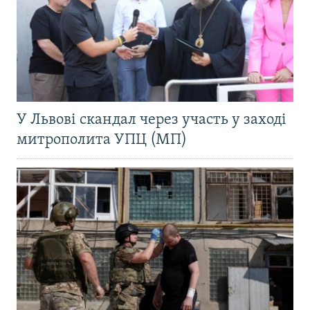
У Львові скандал через участь у заході
митрополита УПЦ (МП)