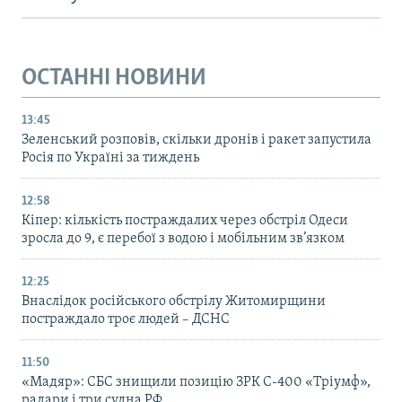
ОСТАННІ НОВИНИ
13:45
Зеленський розповів, скільки дронів і ракет запустила
Росія по Україні за тиждень
12:58
Кіпер: кількість постраждалих через обстріл Одеси
зросла до 9, є перебої з водою і мобільним зв’язком
12:25
Внаслідок російського обстрілу Житомирщини
постраждало троє людей – ДСНС
11:50
«Мадяр»: СБС знищили позицію ЗРК С-400 «Тріумф»,
радари і три судна РФ