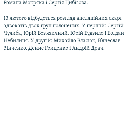
Романа Мокряка і Сергія Цибізова.
Усі сайти RFE/RL
13 лютого відбудеться розгляд апеляційних скарг
адвокатів двох груп полонених. У першій: Сергій
Чулиба, Юрій Без’язичний, Юрій Будзило і Богдан
Небилиця. У другій: Михайло Власюк, В’ячеслав
Зінченко, Денис Гриценко і Андрій Драч.