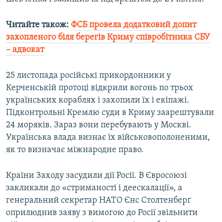
Читайте також:
ФСБ провела додатковий допит
захопленого біля берегів Криму співробітника СБУ
– адвокат
25 листопада російські прикордонники у
Керченській протоці відкрили вогонь по трьох
українських кораблях і захопили їх і екіпажі.
Підконтрольні Кремлю суди в Криму заарештували
24 моряків. Зараз вони перебувають у Москві.
Українська влада визнає їх військовополоненими,
як то визначає міжнародне право.
Країни Заходу засудили дії Росії. В Євросоюзі
закликали до «стриманості і деескалації», а
генеральний секретар НАТО Єнс Столтенберґ
оприлюднив заяву з вимогою до Росії звільнити