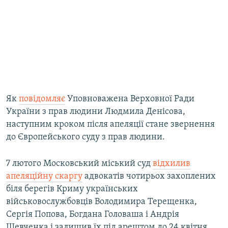
Як
повідомляє
Уповноважена Верховної Ради
України з прав людини Людмила Денісова,
наступним кроком після апеляції стане звернення
до Європейського суду з прав людини.
7 лютого Московський міський суд
відхилив
апеляційну скаргу
адвокатів чотирьох захоплених
біля берегів Криму українських
військовослужбовців Володимира Терещенка,
Сергія Попова, Богдана Головаша і Андрія
Шевченка і залишив їх під арештом до 24 квітня.