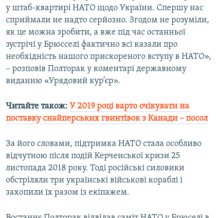
у штаб-квартирі НАТО щодо України. Спершу нас
Усі сайти RFE/RL
сприймали не надто серйозно. Згодом не розуміли,
як це можна зробити, а вже під час останньої
зустрічі у Брюсселі фактично всі казали про
необхідність нашого прискореного вступу в НАТО»,
– розповів Полторак у коментарі державному
виданню «Урядовий кур’єр».
Читайте також:
У 2019 році варто очікувати на
поставку снайперських гвинтівок з Канади – посол​
За його словами, підтримка НАТО стала особливо
відчутною після подій Керченської кризи 25
листопада 2018 року. Тоді російські силовики
обстріляли три українські військові кораблі і
захопили їх разом із екіпажем.
Востаннє Полторак відвідав саміт НАТО у Брюселі в