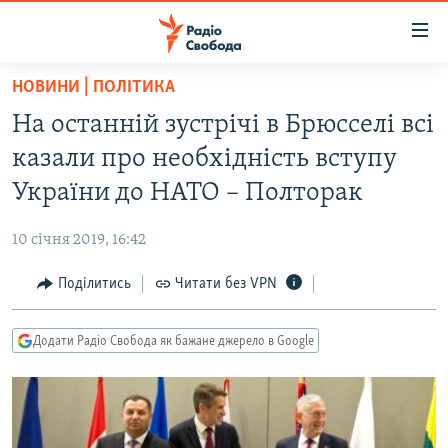
Доступність
посилання
Перейти
НОВИНИ | ПОЛІТИКА
до
РАДІО СВОБОДА – 70 РОКІВ
На останній зустрічі в Брюсселі всі
основного
ВСЕ ЗА ДОБУ
матеріалу
казали про необхідність вступу
СТАТТІ
Перейти
України до НАТО – Полторак
до
ВІЙНА
ПОЛІТИКА
основної
10 січня 2019, 16:42
РОСІЙСЬКА «ФІЛЬТРАЦІЯ»
ЕКОНОМІКА
навігації
Перейти
Поділитись
Читати без VPN
ДОНБАС.РЕАЛІЇ
СУСПІЛЬСТВО
до
КРИМ.РЕАЛІЇ
КУЛЬТУРА
пошуку
Додати Радіо Свобода як бажане джерело в Google
ТИ ЯК?
СПОРТ
СХЕМИ
УКРАЇНА
КИТАЙ.ВИКЛИКИ
СВІТ