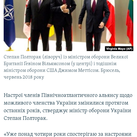
МУЛЬТИМЕДІА
ФОТО
СПЕЦПРОЄКТИ
ПОДКАСТИ
КРИМ РЕАЛІЇ
Степан Полторак (ліворуч) із міністром оборони Великої
РУС
Британії Ґевіном Вільямсоном (у центрі) і тодішнім
міністром оборони США Джимом Меттісом. Брюсель,
УКР
червень 2018 року
КТАТ
Настрої членів Північноатлантичного альянсу щодо
ДОЛУЧАЙСЯ!
можливого членства України змінилися протягом
останніх років, стверджує міністр оборони України
Степан Полторак.
«Уже понад чотири роки спостерігаю за настроями