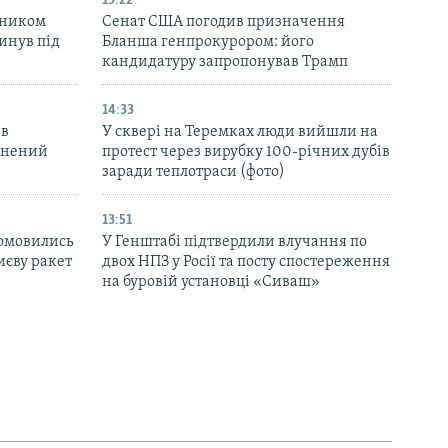
15:22
вником
Сенат США погодив призначення
инув під
Бланша генпрокурором: його
кандидатуру запропонував Трамп
14:33
 в
У сквері на Теремках люди вийшли на
ранений
протест через вирубку 100-річних дубів
заради теплотраси (фото)
13:51
домовились
У Генштабі підтвердили влучання по
иєву ракет
двох НПЗ у Росії та посту спостереження
на буровій установці «Сиваш»