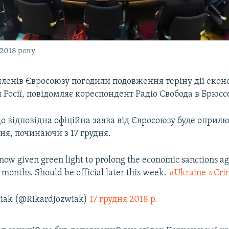
 2018 року
членів Євросоюзу погодили подовження теріну дії еко
 Росії, повідомляє кореспондент Радіо Свобода в Брюссе
що відповідна офіційна заява від Євросоюзу буде оприл
я, починаючи з 17 грудня.
ow given green light to prolong the economic sanctions a
 months. Should be official later this week.
#Ukraine
#Cri
wiak (@RikardJozwiak)
17 грудня 2018 р.