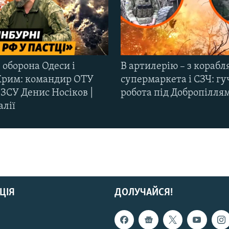
 оборона Одеси і
В артилерію – з корабля
Крим: командир ОТУ
супермаркета і СЗЧ: гу
ЗСУ Денис Носіков |
робота під Добропілля
алії
ЦІЯ
ДОЛУЧАЙСЯ!