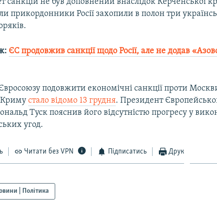
т санкцій не був доповнений внаслідок Керченської к
ли прикордонники Росії захопили в полон три українсь
оряків.
ж:
ЄС продовжив санкції щодо Росії, але не додав «Азов
Євросоюзу подовжити економічні санкції проти Москви
в Криму
стало відомо 13 грудня
. Президент Європейсько
ональд Туск пояснив його відсутністю прогресу у вико
ьких угод.
ь
Читати без VPN
Підписатись
Друк
овини | Політика