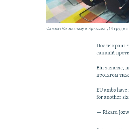
Самміт Євросоюзу в Брюсселі, 13 грудня
Посли країн-
санкцій проти
Він заявляє, 
протягом тижн
EU ambs have n
for another six
— Rikard Joz