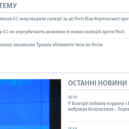
 ТЕМУ
кав ЄС запровадити санкції за дії Росії біля Керченської пр
у ЄС не передбачають можливості нових санкцій проти Росії
канці закликали Трампа збільшити тиск на Росію
ОСТАННІ НОВИНИ
16:59
У Болгарії поблизу кордону з
вибухнув безпілотник – Раде