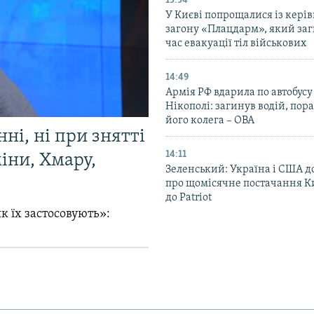
15:54
У Києві попрощалися із кері
загону «Плацдарм», який заг
час евакуації тіл військових
14:49
Армія РФ вдарила по автобусу
Нікополі: загинув водій, по
його колега – ОВА
ні, ні при знятті
14:11
міни, Хмару,
Зеленський: Україна і США 
про щомісячне постачання К
до Patriot
к їх застосовують»: