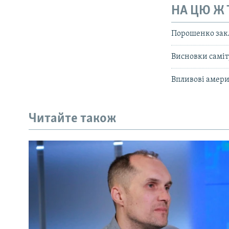
НА ЦЮ Ж
Порошенко закли
Висновки саміт
Впливові амери
Читайте також