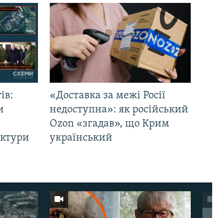
ів:
«Доставка за межі Росії
и
недоступна»: як російський
Ozon «згадав», що Крим
уктури
український