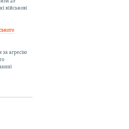
ризи 25
кі військові
ського
 за агресію
го
нанні