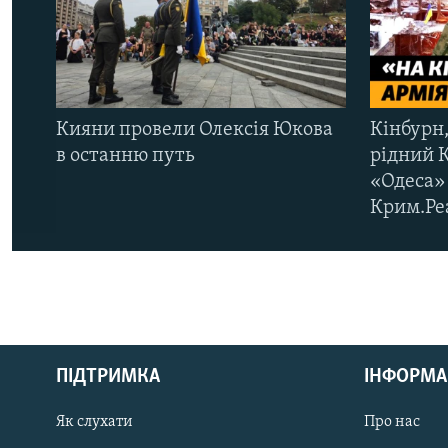
Кияни провели Олексія Юкова
Кінбурн,
в останню путь
рідний 
«Одеса» 
Крим.Ре
КРИМ РЕАЛІЇ
РУС
ПІДТРИМКА
ІНФОРМА
УКР
КТАТ
Як слухати
Про нас