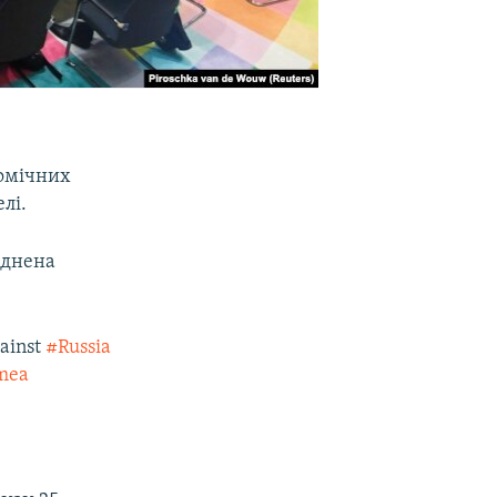
номічних
лі.
юднена
gainst
#Russia
mea