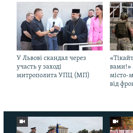
У Львові скандал через
«Тікайт
участь у заході
вами!» 
митрополита УПЦ (МП)
місто-
від фро