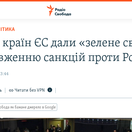
ЛІТИКА
 країн ЄС дали «зелене с
вженню санкцій проти Ро
13:44
ь
Читати без VPN
обода як бажане джерело в Google