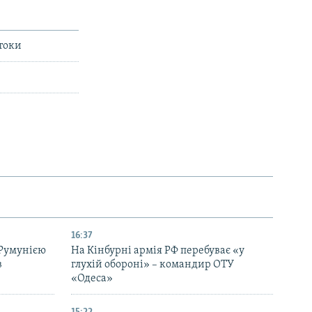
отоки
16:37
 Румунією
На Кінбурні армія РФ перебуває «у
в
глухій обороні» – командир ОТУ
«Одеса»