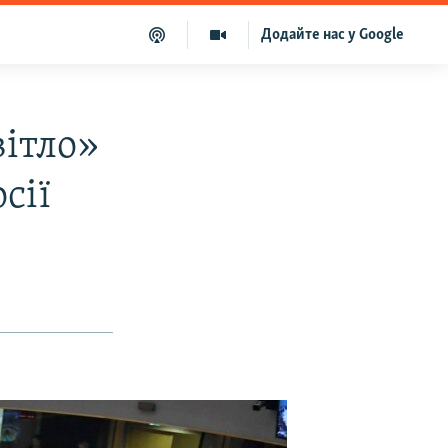
Додайте нас у Google
вітло»
сії