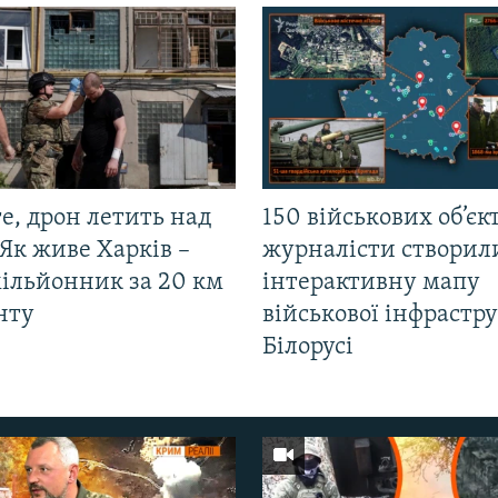
е, дрон летить над
150 військових об’єкт
Як живе Харків –
журналісти створил
мільйонник за 20 км
інтерактивну мапу
нту
військової інфрастр
Білорусі