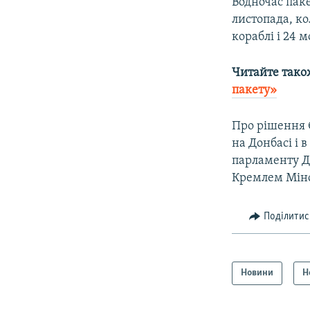
Водночас паке
листопада, ко
кораблі і 24 м
Читайте тако
пакету»​
Про рішення 
на Донбасі і 
парламенту Д
Кремлем Мінс
Поділитис
Новини
Н