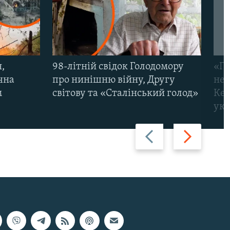
,
98-літній свідок Голодомору
«По
чна
про нинішню війну, Другу
неп
м
світову та «Сталінський голод»
Кер
укр
Назад
Вперед