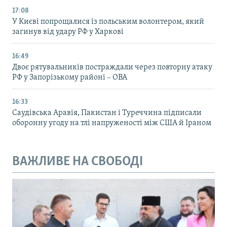
17:08
У Києві попрощалися із польським волонтером, який
загинув від удару РФ у Харкові
16:49
Двоє рятувальників постраждали через повторну атаку
РФ у Запорізькому районі – ОВА
16:33
Саудівська Аравія, Пакистан і Туреччина підписали
оборонну угоду на тлі напруженості між США й Іраном
ВАЖЛИВЕ НА СВОБОДІ