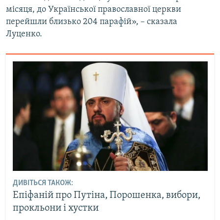
місяця, до Української православної церкви
Усі сайти RFE/RL
перейшли близько 204 парафій», – сказала
Луценко.
ДИВІТЬСЯ ТАКОЖ:
Епіфаній про Путіна, Порошенка, вибори,
прокльони і хустки