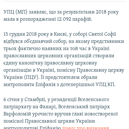
УПЦ (МП) заявляє, що за результатами 2018 року
мала в розпорядженні 12 092 парафій.
15 грудня 2018 року в Києві, у соборі Святої Софії
відбувся об’єднавчий собор, на якому представники
трьох фактично наявних на той час в Україні
православних церковних організацій створили
єдину канонічну православну церковну
організацію в Україні, помісну Православну церкву
України (ПЦУ). Її предстоятелем обрали
митрополита Епіфанія з дотеперішньої УПЦ КП.
6 січня у Стамбулі, у резиденції Вселенського
патріархату на Фанарі, Вселенський патріарх
Варфоломій урочисто вручив главі новоствореної
помісної Православної церкви України
митрополитові Епіфанію
томос про визнання