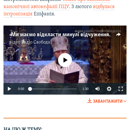
канонічної автокефалії ПЦУ
. 3 лютого
відбулася
інтронізація
Епіфанія.
«Ми маємо відкласти минулі відчуження і ворожнечу» – митрополит Епіфаній
відео
Радіо Свобода
No media source currently available
0:00
1:30
ЗАВАНТАЖИТИ
НА ЦЮ Ж ТЕМУ: