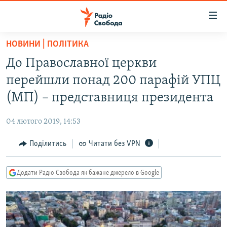
Доступність
посилання
Перейти
НОВИНИ | ПОЛІТИКА
до
РАДІО СВОБОДА – 70 РОКІВ
До Православної церкви
основного
ВСЕ ЗА ДОБУ
матеріалу
перейшли понад 200 парафій УПЦ
СТАТТІ
Перейти
(МП) – представниця президента
до
ВІЙНА
ПОЛІТИКА
основної
04 лютого 2019, 14:53
РОСІЙСЬКА «ФІЛЬТРАЦІЯ»
ЕКОНОМІКА
навігації
Перейти
Поділитись
Читати без VPN
ДОНБАС.РЕАЛІЇ
СУСПІЛЬСТВО
до
КРИМ.РЕАЛІЇ
КУЛЬТУРА
пошуку
Додати Радіо Свобода як бажане джерело в Google
ТИ ЯК?
СПОРТ
СХЕМИ
УКРАЇНА
КИТАЙ.ВИКЛИКИ
СВІТ