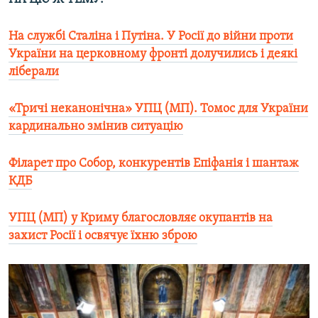
На службі Сталіна і Путіна. У Росії до війни проти
України на церковному фронті долучились і деякі
ліберали
«Тричі неканонічна» УПЦ (МП). Томос для України
кардинально змінив ситуацію
Філарет пр
о Собор, конкурентів Епіфанія і шантаж
КДБ
УПЦ (МП) у Криму благословляє окупантів на
захист Росії і освячує їхню зброю