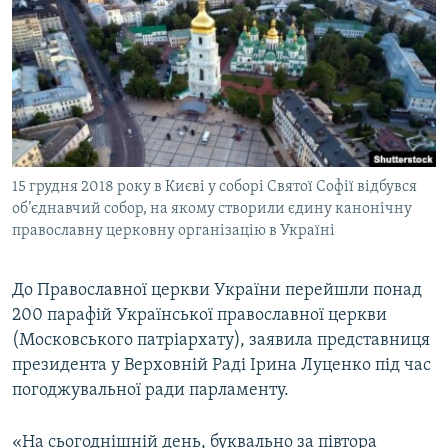
МУЛЬТИМЕДІА
ФОТО
СПЕЦПРОЄКТИ
ПОДКАСТИ
КРИМ РЕАЛІЇ
15 грудня 2018 року в Києві у соборі Святої Софії відбувся
РУС
об’єднавчий собор, на якому створили єдину канонічну
православну церковну організацію в Україні
УКР
КТАТ
До Православної церкви України перейшли понад
200 парафій Української православної церкви
ДОЛУЧАЙСЯ!
(Московського патріархату), заявила представниця
президента у Верховній Раді Ірина Луценко під час
погоджувальної ради парламенту.
«На сьогоднішній день, буквально за півтора