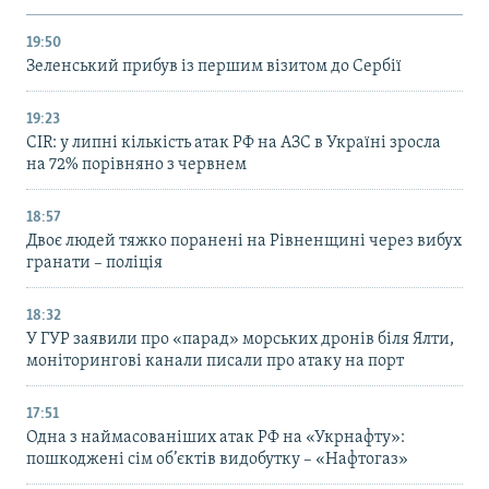
19:50
Зеленський прибув із першим візитом до Сербії
19:23
CIR: у липні кількість атак РФ на АЗС в Україні зросла
на 72% порівняно з червнем
18:57
Двоє людей тяжко поранені на Рівненщині через вибух
гранати – поліція
18:32
У ГУР заявили про «парад» морських дронів біля Ялти,
моніторингові канали писали про атаку на порт
17:51
Одна з наймасованіших атак РФ на «Укрнафту»:
пошкоджені сім об’єктів видобутку – «Нафтогаз»