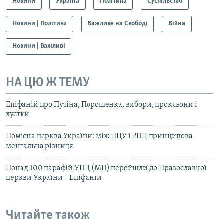
Новини
Україна
Політика
Суспільство
Новини | Політика
Важливе на Свободі
Війна
Новини | Важливі
НА ЦЮ Ж ТЕМУ
Епіфаній про Путіна, Порошенка, вибори, прокльони і
хустки
Помісна церква України: між ПЦУ і РПЦ принципова
ментальна різниця
Понад 100 парафій УПЦ (МП) перейшли до Православної
церкви України – Епіфаній
Читайте також