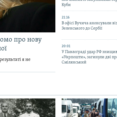
Куби
21:16
В офісі Вучича анонсували ві
Зеленського до Сербії
домо про нову
20:01
ої
У Павлограді удар РФ знищив
«Укрпошти», загинули дві пр
результаті я не
Смілянський