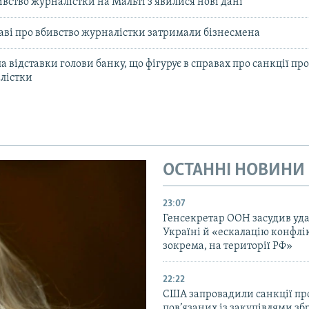
ивство журналістки на Мальті з’явилися нові дані
раві про вбивство журналістки затримали бізнесмена
 відставки голови банку, що фігурує в справах про санкції про
лістки
ОСТАННІ НОВИНИ
23:07
Генсекретар ООН засудив уда
Україні й «ескалацію конфлік
зокрема, на території РФ»
22:22
США запровадили санкції про
пов’язаних із закупівлями зб