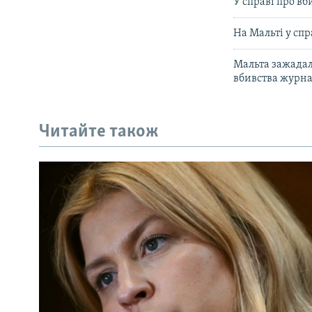
У справі про вб
На Мальті у сп
Мальта зажадала
вбивства журна
Читайте також