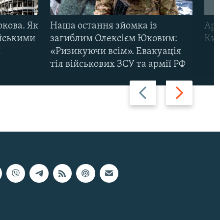
ркова. Як
Наша остання зйомка із
Арм
ійськими
загиблим Олексієм Юковим:
Киї
ї
«Ризикуючи всім». Евакуація
тіл військових ЗСУ та армії РФ
Назад
Вперед