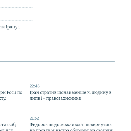
ти Ірану і
22:46
ри Росії по
Іран стратив щонайменше 71 людину в
ту,
липні – правозахисники
21:52
ти осіб,
Федоров щодо можливості повернутися
рої для
на посаду міністра оборони: на сьогодні