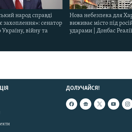
ський народ справді
Нова небезпека для Ха
є захоплення»: сенатор
виживає місто під рос
Україну, війну та
ударами | Донбас Реалі
ЦІЯ
ДОЛУЧАЙСЯ!
с
пекти