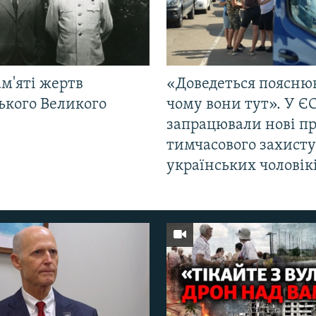
м'яті жертв
«Доведеться поясню
ького Великого
чому вони тут». У Є
запрацювали нові п
тимчасового захисту
українських чоловік