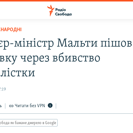
ЖНАРОДНІ
єр-міністр Мальти пішов
вку через вбивство
лістки
7:19
ь
Читати без VPN
обода як бажане джерело в Google