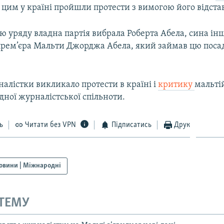
 цим у країні пройшли протести з вимогою його відста
ю уряду владна партія вибрала Роберта Абела, сина ін
рем’єра Мальти Джорджа Абела, який займав цю посад
алістки викликало протести в країні і
критику
мальті
ної журналістської спільноти.
ь
Читати без VPN
Підписатись
Друк
овини | Міжнародні
 ТЕМУ