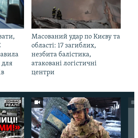
вати,
Масований удар по Києву та
С
області: 17 загиблих,
равила
незбита балістика,
 для
атаковані логістичні
ів
центри