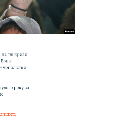
 на тлі кризи
 Вона
 журналістки
нулого року за
ий
алишить