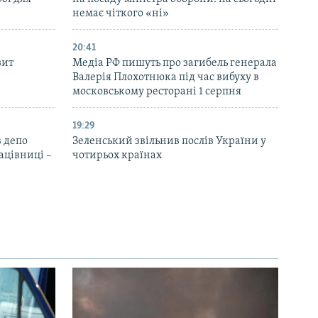
немає чіткого «ні»
20:41
зит
Медіа РФ пишуть про загибель генерала
Валерія Плохотнюка під час вибуху в
московському ресторані 1 серпня
19:29
 депо
Зеленський звільнив послів України у
ацівниці –
чотирьох країнах