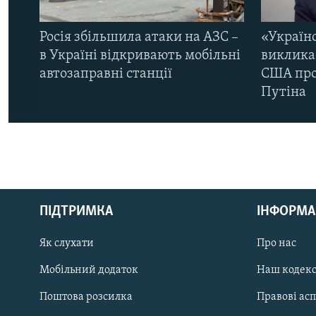
Росія збільшила атаки на АЗС –
«Україн
в Україні відкривають мобільні
виклика
автозаправні станції
США про 
Путіна
КРИМ РЕАЛІЇ
РУС
ПІДТРИМКА
ІНФОРМА
УКР
КТАТ
Як слухати
Про нас
Мобільний додаток
Наш кодек
ДОЛУЧАЙСЯ!
Поштова розсилка
Правові ас