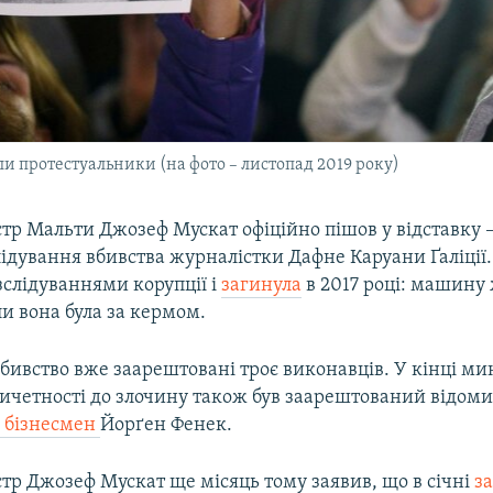
и протестуальники (на фото – листопад 2019 року)
тр Мальти Джозеф Мускат офіційно пішов у відставку –
ідування вбивства журналістки Дафне Каруани Ґаліції.
зслідуваннями корупції і
загинула
в 2017 році: машину
ли вона була за кермом.
вбивство вже заарештовані троє виконавців. У кінці ми
ричетності до злочину також був заарештований відом
 бізнесмен
Йорґен Фенек.
тр Джозеф Мускат ще місяць тому заявив, що в січні
з