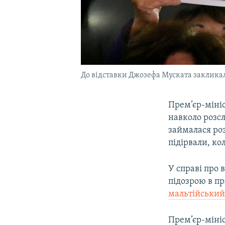
До відставки Джозефа Муската закликал
Прем’єр-мініс
навколо розсл
займалася ро
підірвали, ко
У справі про 
підозрою в п
мальтійський
Прем’єр-мініс