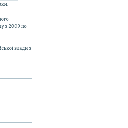
вки.
шого
у з 2009 по
йської влади з