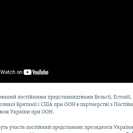
ований постійними представництвами Бельгії, Естонії, 
еликої Британії і США при ООН в партнерстві з Постій
вом України при ООН.
муть участь постійний представник президента Україн