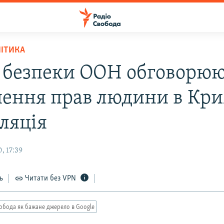
ЛІТИКА
і безпеки ООН обговорю
ення прав людини в Кри
ляція
, 17:39
ь
Читати без VPN
обода як бажане джерело в Google