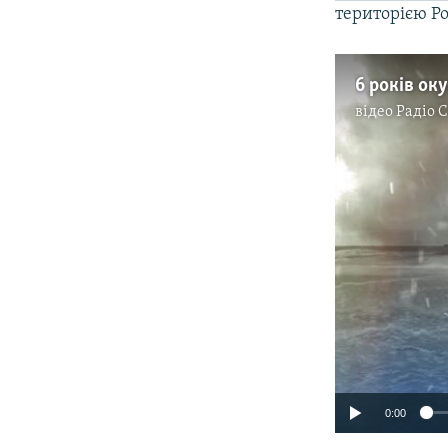
територією Ро
6 років оку
відео
Радіо 
0:00