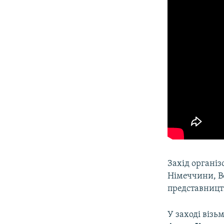
Захід організ
Німеччини, В
представницт
У заході візь