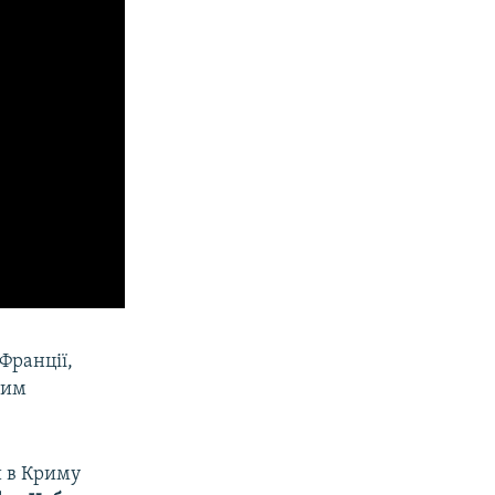
Франції,
ним
и в Криму