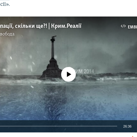
сії».
пації, скільки ще?! | Крим.Реалії
EMB
Свобода
No media source currently available
26:36