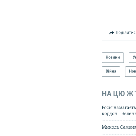
Поділитис
Новини
У
Війна
Нов
НА ЦЮ Ж
Росія намагаєт
кордон – Зелен
Микола Семена: