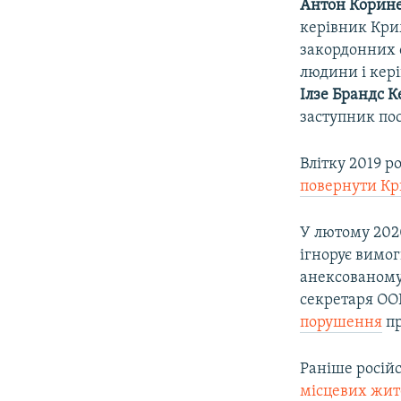
Антон Корин
керівник Кри
закордонних 
людини і кер
Ілзе Брандс К
заступник по
Влітку 2019 р
повернути К
У лютому 202
ігнорує вимог
анексованому 
секретаря ОО
порушення
пр
Раніше росій
місцевих жит