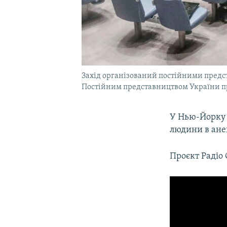
Захід організований постійними предст
Постійним представництвом України 
У Нью-Йорку 
людини в ане
Проєкт Радіо