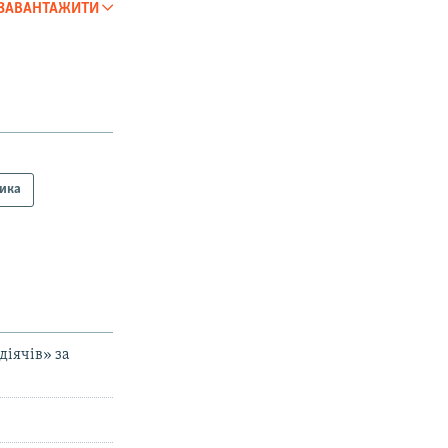
ЗАВАНТАЖИТИ
SHARE
360p
404p
1080p
тика
px
width
діячів» за