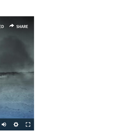
ED
SHARE
Auto
270p