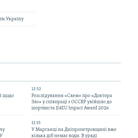
ти Україну
12:52
ї щодо
Розслідування «Схем» про «Доктора
Зло» у співпраці з OCCRP увійшло до
шортлиста IJ4EU Impact Award 2026
11:55
чу
У Марганці на Дніпропетровщині вже
СУ
кілька діб немає води. В уряді