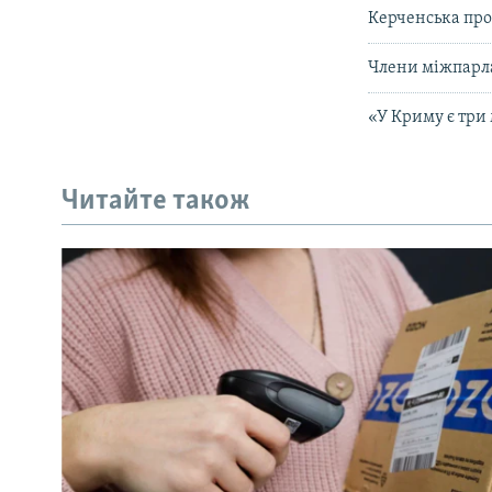
Керченська прот
Члени міжпарла
«У Криму є три
Читайте також