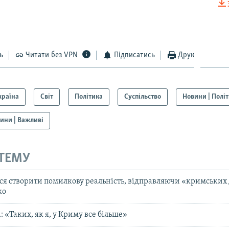
EMBED
ь
Читати без VPN
Підписатись
Друк
Auto
270p
360p
404p
1080p
країна
Світ
Політика
Суспільство
Новини | Полі
ини | Важливі
 ТЕМУ
ься створити помилкову реальність, відправляючи «кримських 
ко
 «Таких, як я, у Криму все більше»