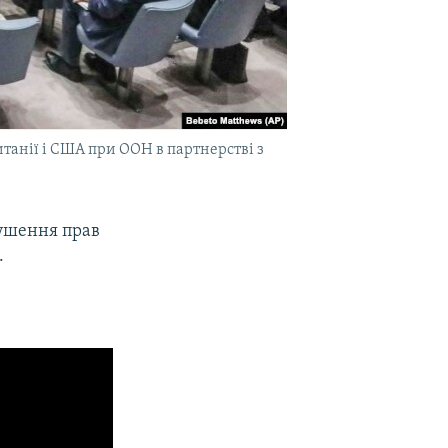
танії і США при ООН в партнерстві з
рушення прав
.