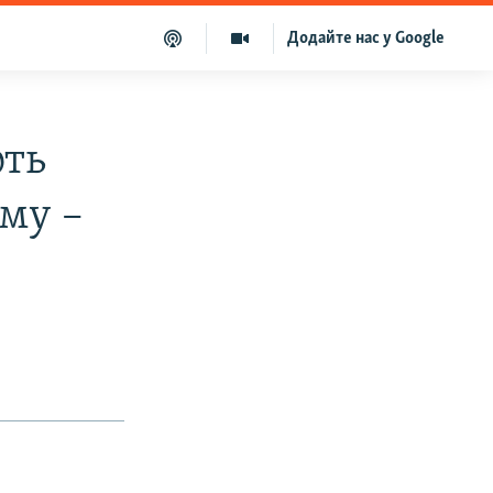
Додайте нас у Google
ють
му –