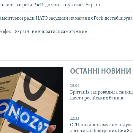
ока та загрози Росії: до чого готуватися Україні
ментської ради НАТО засудили намагання Росії дестабілізува
 міфи. І Україні не впоратися самотужки»
ОСТАННІ НОВИНИ
13:02
Британія запровадила санкці
шести російських банків
12:33
ОГП: колишньому командува
логістики Повітряних Сил З