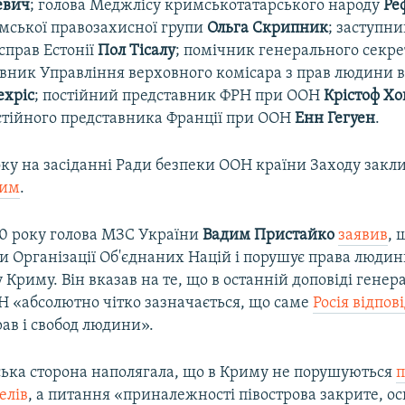
евич
; голова Меджлісу кримськотатарського народу
Ре
мської правозахисної групи
Ольга Скрипник
; заступни
справ Естонії
Пол Тісалу
; помічник генерального секре
івник Управління верховного комісара з прав людини
ехріс
; постійний представник ФРН при ООН
Крістоф Хо
стійного представника Франції при ООН
Енн Гегуен
.
оку на засіданні Ради безпеки ООН країни Заходу закл
рим
.
0 року голова МЗС України
Вадим Пристайко
заявив
, 
и Організації Об'єднаних Націй і порушує права людин
Криму. Він вказав на те, що в останній доповіді генер
Н «абсолютно чітко зазначається, що саме
Росія відпов
ав і свобод людини».
ська сторона наполягала, що в Криму не порушуються
п
елів
, а питання «приналежності півострова закрите, о