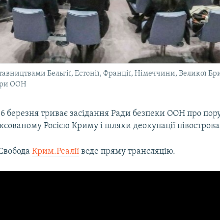
авництвами Бельгії, Естонії, Франції, Німеччини, Великої Бри
при ООН
6 березня триває засідання Ради безпеки ООН про по
ксованому Росією Криму і шляхи деокупації півострова
 Свобода
Крим.Реалії
веде пряму трансляцію.