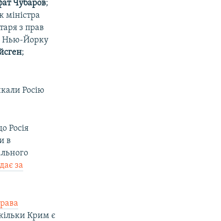
фат Чубаров
;
к міністра
таря з прав
 в Нью-Йорку
йсген
;
икали Росію
що Росія
и в
ального
ідає за
рава
скільки Крим є