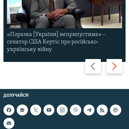
«Поразка [України] неприпустима» –
сенатор США Кертіс про російсько-
українську війну
Назад
Вперед
ДОЛУЧАЙСЯ!