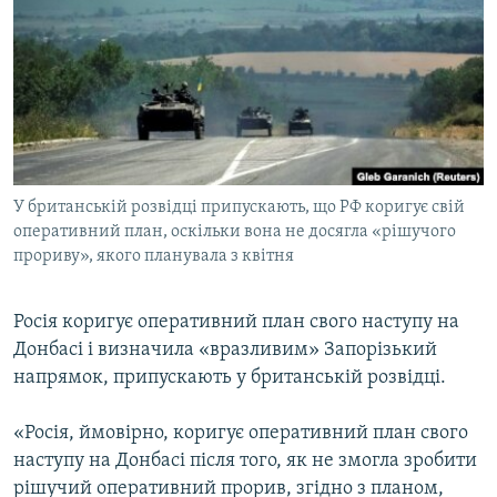
МУЛЬТИМЕДІА
ФОТО
СПЕЦПРОЄКТИ
ПОДКАСТИ
КРИМ РЕАЛІЇ
У британській розвідці припускають, що РФ коригує свій
РУС
оперативний план, оскільки вона не досягла «рішучого
прориву», якого планувала з квітня
УКР
КТАТ
Росія коригує оперативний план свого наступу на
Донбасі і визначила «вразливим» Запорізький
ДОЛУЧАЙСЯ!
напрямок, припускають у британській розвідці.
«Росія, ймовірно, коригує оперативний план свого
наступу на Донбасі після того, як не змогла зробити
рішучий оперативний прорив, згідно з планом,