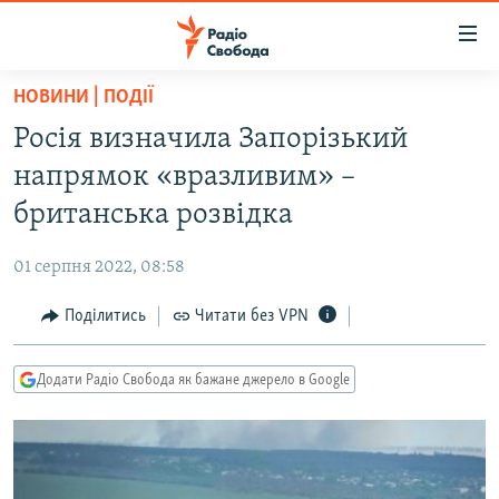
Доступність
посилання
Перейти
НОВИНИ | ПОДІЇ
до
РАДІО СВОБОДА – 70 РОКІВ
Росія визначила Запорізький
основного
ВСЕ ЗА ДОБУ
матеріалу
напрямок «вразливим» –
СТАТТІ
Перейти
британська розвідка
до
ВІЙНА
ПОЛІТИКА
основної
01 серпня 2022, 08:58
РОСІЙСЬКА «ФІЛЬТРАЦІЯ»
ЕКОНОМІКА
навігації
Перейти
Поділитись
Читати без VPN
ДОНБАС.РЕАЛІЇ
СУСПІЛЬСТВО
до
КРИМ.РЕАЛІЇ
КУЛЬТУРА
пошуку
Додати Радіо Свобода як бажане джерело в Google
ТИ ЯК?
СПОРТ
СХЕМИ
УКРАЇНА
КИТАЙ.ВИКЛИКИ
СВІТ