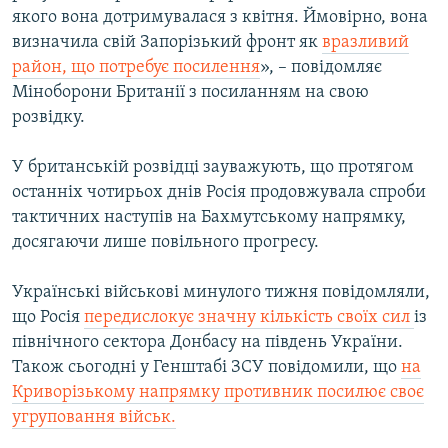
якого вона дотримувалася з квітня. Ймовірно, вона
Усі сайти RFE/RL
визначила свій Запорізький фронт як
вразливий
район, що потребує посилення
», – повідомляє
Міноборони Британії з посиланням на свою
розвідку.
У британській розвідці зауважують, що протягом
останніх чотирьох днів Росія продовжувала спроби
тактичних наступів на Бахмутському напрямку,
досягаючи лише повільного прогресу.
Українські військові минулого тижня повідомляли,
що Росія
передислокує значну кількість своїх сил
із
північного сектора Донбасу на південь України.
Також сьогодні у Генштабі ЗСУ повідомили, що
на
Криворізькому напрямку противник посилює своє
угруповання військ.