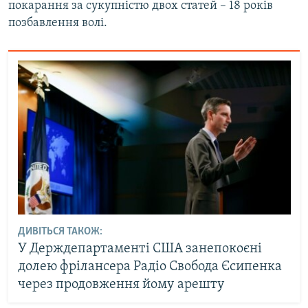
покарання за сукупністю двох статей – 18 років
позбавлення волі.
ДИВІТЬСЯ ТАКОЖ:
У Держдепартаменті США занепокоєні
долею фрілансера Радіо Свобода Єсипенка
через продовження йому арешту