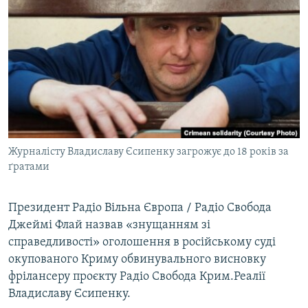
МУЛЬТИМЕДІА
ФОТО
СПЕЦПРОЄКТИ
ПОДКАСТИ
КРИМ РЕАЛІЇ
РУС
Журналісту Владиславу Єсипенку загрожує до 18 років за
УКР
ґратами
КТАТ
Президент Радіо Вільна Європа / Радіо Свобода
Джеймі Флай назвав «знущанням зі
ДОЛУЧАЙСЯ!
справедливості» оголошення в російському суді
окупованого Криму обвинувального висновку
фрілансеру проєкту Радіо Свобода Крим.Реалії
Владиславу Єсипенку.