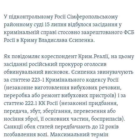
360p
Auto
240p
360p
480p
480p
У підконтрольному Росії Сімферопольському
районному суді 15 липня відбулося засідання у
720p
720p
1080p
кримінальній справі стосовно заарештованого ФСБ
1080p
Росії в Криму Владислава Єсипенка.
Як повідомляє кореспондент Крим.Реалії, на цьому
засіданні російський прокурор оголосив
обвинувальний висновок. Єсипенка звинувачують
за статтею 223-1 Кримінального кодексу Росії
(незаконне виготовлення вибухових речовин,
переробка або ремонт вибухових пристроїв) і за
статтею 222.1 КК Росії (незаконні придбання,
передача, збут, зберігання, перевезення або
носіння зброї, її основних частин, боєприпасів).
Санкції обох статей передбачають до 12 років
позбавлення волі. Максимальний термін