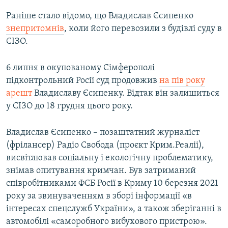
Раніше стало відомо, що Владислав Єсипенко
знепритомнів
, коли його перевозили з будівлі суду в
СІЗО.
6 липня в окупованому Сімферополі
підконтрольний Росії суд продовжив
на пів року
арешт
Владиславу Єсипенку. Відтак він залишиться
у СІЗО до 18 грудня цього року.
Владислав Єсипенко – позаштатний журналіст
(фрілансер) Радіо Свобода (проєкт Крим.Реаліі),
висвітлював соціальну і екологічну проблематику,
знімав опитування кримчан. Був затриманий
співробітниками ФСБ Росії в Криму 10 березня 2021
року за звинуваченням в зборі інформації «в
інтересах спецслужб України», а також зберіганні в
автомобілі «саморобного вибухового пристрою».