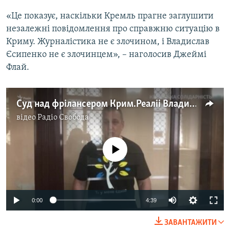
Усі сайти RFE/RL
«Це показує, наскільки Кремль прагне заглушити
незалежні повідомлення про справжню ситуацію в
Криму. Журналістика не є злочином, і Владислав
Єсипенко не є злочинцем», – наголосив Джеймі
Флай.
Суд над фрілансером Крим.Реаліі Владиславом Єсипенком: як проходило засідання (відео)
відео
Радіо Свобода
No media source currently available
Auto
0:00
4:39
240p
ЗАВАНТАЖИТИ