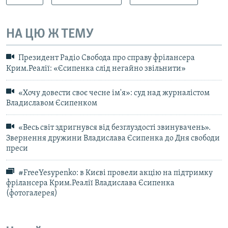
НА ЦЮ Ж ТЕМУ
Президент Радіо Свобода про справу фрілансера
Крим.Реалії: «Єсипенка слід негайно звільнити»
«Хочу довести своє чесне ім'я»: суд над журналістом
Владиславом Єсипенком
«Весь світ здригнувся від безглуздості звинувачень».
Звернення дружини Владислава Єсипенка до Дня свободи
преси
#FreeYesypenko: в Києві провели акцію на підтримку
фрілансера Крим.Реалії Владислава Єсипенка
(фотогалерея)