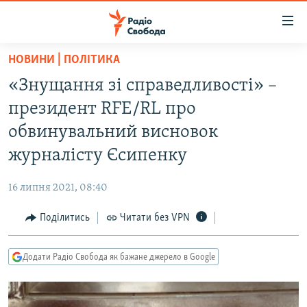
Доступність
посилання
Перейти
НОВИНИ | ПОЛІТИКА
до
РАДІО СВОБОДА – 70 РОКІВ
«Знущання зі справедливості» –
основного
ВСЕ ЗА ДОБУ
матеріалу
президент RFE/RL про
СТАТТІ
Перейти
обвинувальний висновок
до
ВІЙНА
ПОЛІТИКА
журналісту Єсипенку
основної
РОСІЙСЬКА «ФІЛЬТРАЦІЯ»
ЕКОНОМІКА
навігації
16 липня 2021, 08:40
Перейти
ДОНБАС.РЕАЛІЇ
СУСПІЛЬСТВО
до
Поділитись
Читати без VPN
КРИМ.РЕАЛІЇ
КУЛЬТУРА
пошуку
ТИ ЯК?
СПОРТ
Додати Радіо Свобода як бажане джерело в Google
СХЕМИ
УКРАЇНА
КИТАЙ.ВИКЛИКИ
СВІТ