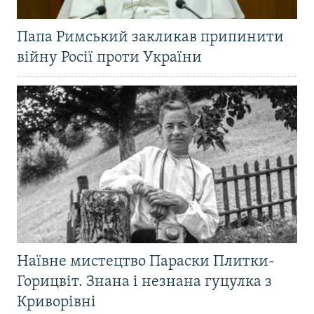
Папа Римський закликав припинити
війну Росії проти України
Наївне мистецтво Параски Плитки-
Горицвіт. Знана і незнана гуцулка з
Криворівні