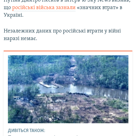
Путіна Дмитро Пєсков в інтервʼю Sky News визнав,
що
російські війська зазнали
«значних втрат» в
Україні.
Незалежних даних про російські втрати у війні
наразі немає.
ДИВІТЬСЯ ТАКОЖ: