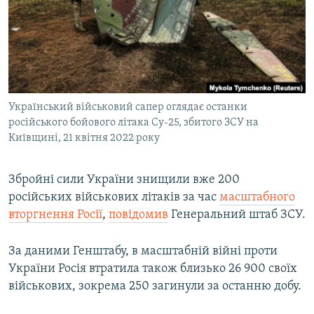
МУЛЬТИМЕДІА
ФОТО
СПЕЦПРОЄКТИ
ПОДКАСТИ
Український військовий сапер оглядає останки
російського бойового літака Су-25, збитого ЗСУ на
КРИМ РЕАЛІЇ
Київщині, 21 квітня 2022 року
РУС
УКР
Збройні сили України знищили вже 200
КТАТ
російських військових літаків за час
масштабного
вторгнення Росії
,
повідомив
Генеральний штаб ЗСУ.
ДОЛУЧАЙСЯ!
За даними Генштабу, в масштабній війні проти
України Росія втратила також близько 26 900 своїх
військових, зокрема 250 загинули за останню добу.