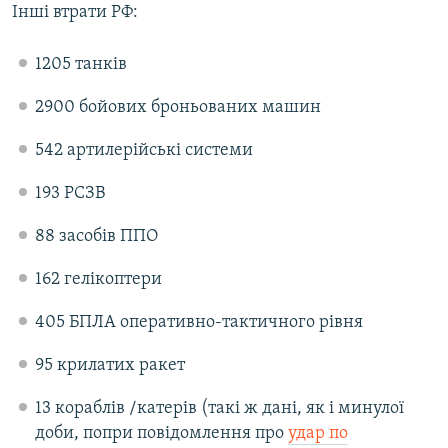
Інші втрати РФ:
Усі сайти RFE/RL
1205 танків
2900 бойових броньованих машин
542 артилерійські системи
193 РСЗВ
88 засобів ППО
162 гелікоптери
405 БПЛА оперативно-тактичного рівня
95 крилатих ракет
13 кораблів /катерів (такі ж дані, як і минулої
доби, попри повідомлення про
удар по