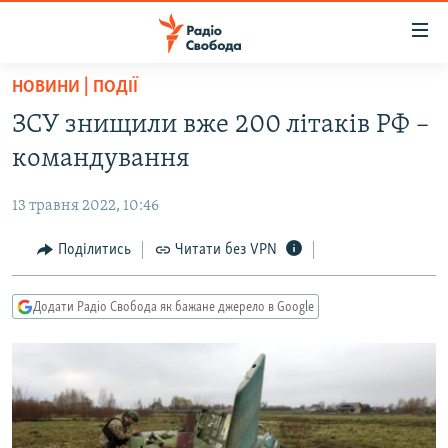
Доступність
посилання
Перейти
НОВИНИ | ПОДІЇ
до
РАДІО СВОБОДА – 70 РОКІВ
ЗСУ знищили вже 200 літаків РФ –
основного
ВСЕ ЗА ДОБУ
матеріалу
командування
СТАТТІ
Перейти
до
13 травня 2022, 10:46
ВІЙНА
ПОЛІТИКА
основної
РОСІЙСЬКА «ФІЛЬТРАЦІЯ»
Поділитись
Читати без VPN
ЕКОНОМІКА
навігації
Перейти
ДОНБАС.РЕАЛІЇ
СУСПІЛЬСТВО
до
Додати Радіо Свобода як бажане джерело в Google
КРИМ.РЕАЛІЇ
КУЛЬТУРА
пошуку
ТИ ЯК?
СПОРТ
СХЕМИ
УКРАЇНА
КИТАЙ.ВИКЛИКИ
СВІТ