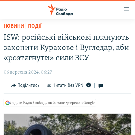
Доступність
посилання
Перейти
НОВИНИ | ПОДІЇ
до
РАДІО СВОБОДА – 70 РОКІВ
ISW: російські військові планують
основного
ВСЕ ЗА ДОБУ
матеріалу
захопити Курахове і Вугледар, аби
СТАТТІ
Перейти
«розтягнути» сили ЗСУ
до
ВІЙНА
ПОЛІТИКА
основної
06 вересня 2024, 06:27
РОСІЙСЬКА «ФІЛЬТРАЦІЯ»
ЕКОНОМІКА
навігації
Перейти
Поділитись
Читати без VPN
ДОНБАС.РЕАЛІЇ
СУСПІЛЬСТВО
до
КРИМ.РЕАЛІЇ
КУЛЬТУРА
пошуку
Додати Радіо Свобода як бажане джерело в Google
ТИ ЯК?
СПОРТ
СХЕМИ
УКРАЇНА
КИТАЙ.ВИКЛИКИ
СВІТ