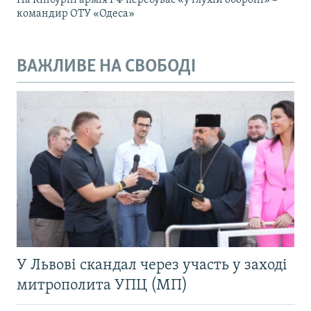
На Кінбурні армія РФ перебуває «у глухій обороні» –
командир ОТУ «Одеса»
ВАЖЛИВЕ НА СВОБОДІ
У Львові скандал через участь у заході
митрополита УПЦ (МП)