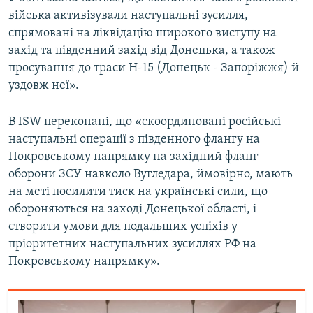
Усі сайти RFE/RL
війська активізували наступальні зусилля,
спрямовані на ліквідацію широкого виступу на
захід та південний захід від Донецька, а також
просування до траси Н-15 (Донецьк - Запоріжжя) й
уздовж неї».
В ISW переконані, що «скоординовані російські
наступальні операції з південного флангу на
Покровському напрямку на західний фланг
оборони ЗСУ навколо Вугледара, ймовірно, мають
на меті посилити тиск на українські сили, що
обороняються на заході Донецької області, і
створити умови для подальших успіхів у
пріоритетних наступальних зусиллях РФ на
Покровському напрямку».