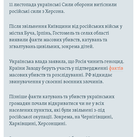
11 листопада українські Сили оборони витіснили
російські сили з Херсона.
Після звільнення Київщини від російських військ у
містах Буча, Ірпінь, Гостомель та селах області
виявили факти масових убивств, катувань та
зґвалтувань цивільних, зокрема дітей.
Українська влада заявила, що Росія чинить геноцид.
Країни Заходу беруть участь у підтвердженні
фактів
масових убивств та розслідуванні. РФ відкидає
звинувачення у скоєнні воєнних злочинів.
Пізніше факти катувань та убивств українських
громадян почали відкриватися чи не у всіх
населених пунктах, які були звільнені з-під
російської окупації. Зокрема, на Чернігівщині,
Харківщині, Херсонщині.