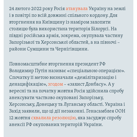
24 лютого 2022 року Росія
атакувала
Україну на землі
і в повітрі по всій довжині спільного кордону. Для
вторгнення на Київщину із наміром захопити
столицю була використана територія Білорусі. На
півдні російська армія, зокрема, окупувала частину
Запорізької та Херсонської областей, а на півночі –
райони Сумщини та Чернігівщини.
Повномасштабне вторгнення президент РФ
Володимир Путін називає «спеціальною операцією».
Спочатку її метою визначали «демілітаризацію і
денацифікацію»,
згодом
– «захист Донбасу». А у
вересні та на початку жовтня Росія здійснила спробу
анексувати частково окуповані Запорізьку,
Херсонську, Донецьку та Луганську області. Україна і
Захід заявили, що ці дії незаконні. Генасамблея ООН
12 жовтня
схвалила резолюцію
, яка засуджує спробу
анексії РФ окупованих територій України.