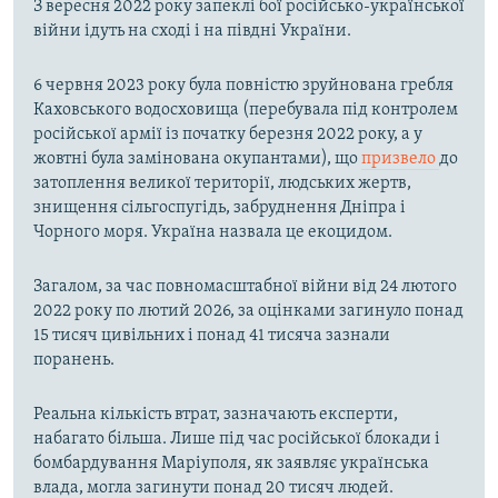
З вересня 2022 року запеклі бої російсько-української
війни ідуть на сході і на півдні України.
6 червня 2023 року була повністю зруйнована гребля
Каховського водосховища (перебувала під контролем
російської армії із початку березня 2022 року, а у
жовтні була замінована окупантами), що
призвело
до
затоплення великої території, людських жертв,
знищення сільгоспугідь, забруднення Дніпра і
Чорного моря. Україна назвала це екоцидом.
Загалом, за час повномасштабної війни від 24 лютого
2022 року по лютий 2026, за оцінками загинуло понад
15 тисяч цивільних і понад 41 тисяча зазнали
поранень.
Реальна кількість втрат, зазначають експерти,
набагато більша. Лише під час російської блокади і
бомбардування Маріуполя, як заявляє українська
влада, могла загинути понад 20 тисяч людей.