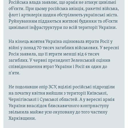
Російська влада заявляє, що армія не атакує цивільні
об’єкти. При цьому російська авіація, ракетні війська,
флот і артилерія щодня обстрілюють українські міста.
Руйнуванням піддаються житлові будинки та об’єкти
цивільної інфраструктури по всій території України.
На кінець жовтня Україна оцінювала втрати Росії у
війні у понад 70 тисяч загиблих військових. У вересні
Росія заявила, що її втрати менші від 6 тисяч
загиблих. У червні президент Зеленський оцінив
співвідношення втрат України і Росії як один до
п'яти.
Не подолавши опір ЗСУ, вцілілі російські підрозділи
на початку квітня вийшли з території Київської,
Чернігівської і Сумської областей. А у вересні армія
України внаслідок блискавичного контрнаступу
звільнила майже усю окуповану до того частину
Харківщини.