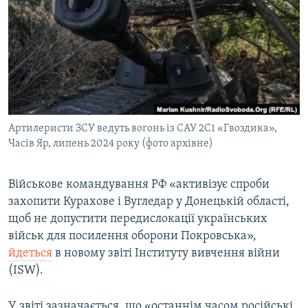
МУЛЬТИМЕДІА
ФОТО
СПЕЦПРОЄКТИ
ПОДКАСТИ
КРИМ РЕАЛІЇ
Артилеристи ЗСУ ведуть вогонь із САУ 2С1 «Гвоздика»,
РУС
Часів Яр, липень 2024 року (фото архівне)
УКР
Військове командування РФ «активізує спроби
КТАТ
захопити Курахове і Вугледар у Донецькій області,
щоб не допустити передислокації українських
ДОЛУЧАЙСЯ!
військ для посилення оборони Покровська»,
йдеться
в новому звіті Інституту вивчення війни
(ISW).
У звіті зазначається, що «останнім часом російські