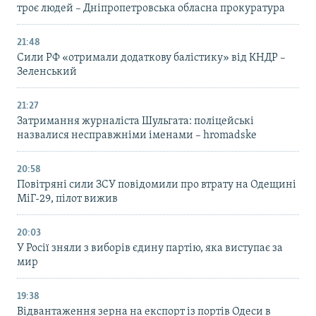
троє людей – Дніпропетровська обласна прокуратура
21:48
Сили РФ «отримали додаткову балістику» від КНДР –
Зеленський
21:27
Затримання журналіста Шульгата: поліцейські
назвалися несправжніми іменами – hromadske
20:58
Повітряні сили ЗСУ повідомили про втрату на Одещині
МіГ-29, пілот вижив
20:03
У Росії зняли з виборів єдину партію, яка виступає за
мир
19:38
Відвантаження зерна на експорт із портів Одеси в