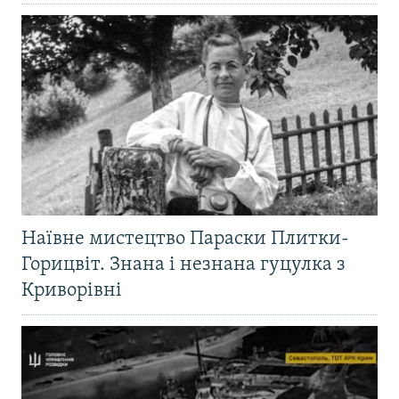
Наївне мистецтво Параски Плитки-
Горицвіт. Знана і незнана гуцулка з
Криворівні