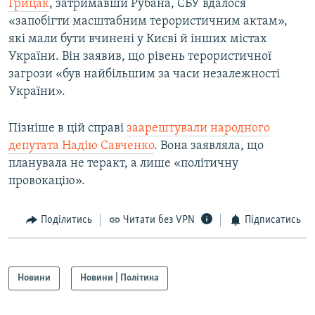
Грицак
, затримавши Рубана, СБУ вдалося
«запобігти масштабним терористичним актам»,
які мали бути вчинені у Києві й інших містах
України. Він заявив, що рівень терористичної
загрози «був найбільшим за часи незалежності
України».
Пізніше в цій справі
заарештували народного
депутата Надію Савченко
. Вона заявляла, що
планувала не теракт, а лише «політичну
провокацію».
Поділитись
Читати без VPN
Підписатись
Новини
Новини | Політика