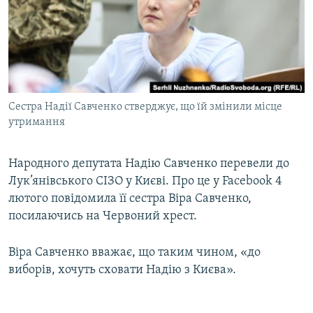
МУЛЬТИМЕДІА
ФОТО
СПЕЦПРОЄКТИ
ПОДКАСТИ
Сестра Надії Савченко стверджує, що їй змінили місце
утримання
КРИМ РЕАЛІЇ
РУС
Народного депутата Надію Савченко перевели до
УКР
Лук’янівського СІЗО у Києві. Про це у Facebook 4
КТАТ
лютого повідомила її сестра Віра Савченко,
посилаючись на Червоний хрест.
ДОЛУЧАЙСЯ!
Віра Савченко вважає, що таким чином, «до
виборів, хочуть сховати Надію з Києва».