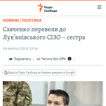
Доступність
посилання
Перейти
НОВИНИ | ПОЛІТИКА
до
РАДІО СВОБОДА – 70 РОКІВ
Савченко перевели до
основного
ВСЕ ЗА ДОБУ
матеріалу
Лук’янівського СІЗО – сестра
СТАТТІ
Перейти
до
04 лютого 2019, 23:56
ВІЙНА
ПОЛІТИКА
основної
РОСІЙСЬКА «ФІЛЬТРАЦІЯ»
Поділитись
Читати без VPN
ЕКОНОМІКА
навігації
Перейти
ДОНБАС.РЕАЛІЇ
СУСПІЛЬСТВО
до
Додати Радіо Свобода як бажане джерело в Google
КРИМ.РЕАЛІЇ
КУЛЬТУРА
пошуку
ТИ ЯК?
СПОРТ
СХЕМИ
УКРАЇНА
КИТАЙ.ВИКЛИКИ
СВІТ