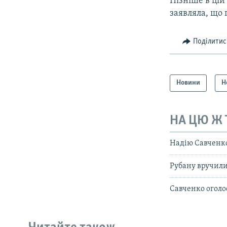
Пізніше в цій
заявляла, що 
Поділитис
Новини
Н
НА ЦЮ Ж
Надію Савченк
Рубану вручили
Савченко оголо