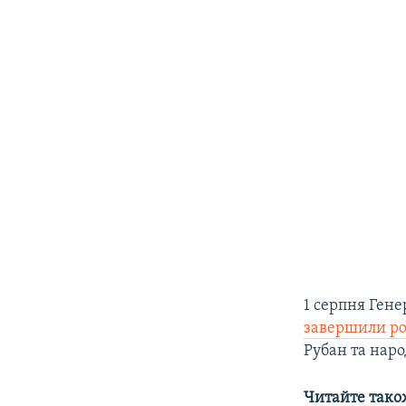
1 серпня Ген
завершили ро
Рубан та наро
Читайте тако