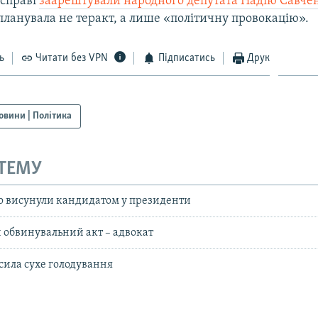
 справі
заарештували народного депутата Надію Савче
планувала не теракт, а лише «політичну провокацію».
ь
Читати без VPN
Підписатись
Друк
овини | Політика
 ТЕМУ
о висунули кандидатом у президенти
 обвинувальний акт – адвокат
сила сухе голодування