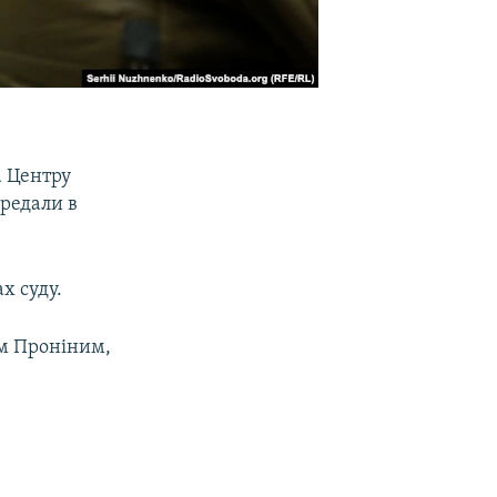
а Центру
редали в
х суду.
ієм Проніним,