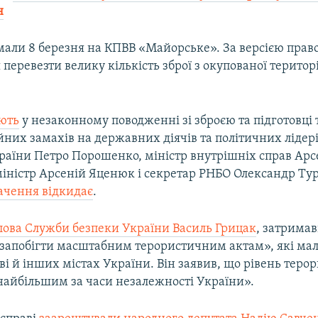
н
мали 8 березня на КПВВ «Майорське». За версією прав
 перевезти велику кількість зброї з окупованої територ
ють
у незаконному поводженні зі зброєю та підготовці 
них замахів на державних діячів та політичних лідері
раїни Петро Порошенко, міністр внутрішніх справ Арс
міністр Арсеній Яценюк і секретар РНБО Олександр Ту
ачення відкидає
.
олова Служби безпеки України Василь Грицак
, затрима
«запобігти масштабним терористичним актам», які мал
ві й інших містах України. Він заявив, що рівень теро
 найбільшим за часи незалежності України».