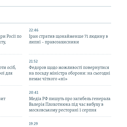
22:46
ри Росії по
Іран стратив щонайменше 71 людину в
ту,
липні – правозахисники
21:52
ти осіб,
Федоров щодо можливості повернутися
рої для
на посаду міністра оборони: на сьогодні
немає чіткого «ні»
20:41
зит
Медіа РФ пишуть про загибель генерала
Валерія Плохотнюка під час вибуху в
московському ресторані 1 серпня
19:29