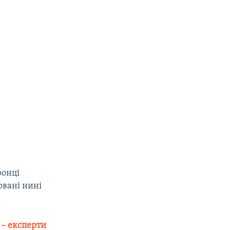
ронці
овані нині
 – експерти