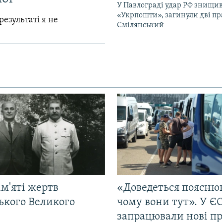
У Павлограді удар РФ знищив
«Укрпошти», загинули дві пр
результаті я не
Смілянський
м'яті жертв
«Доведеться поясню
ького Великого
чому вони тут». У Є
запрацювали нові п