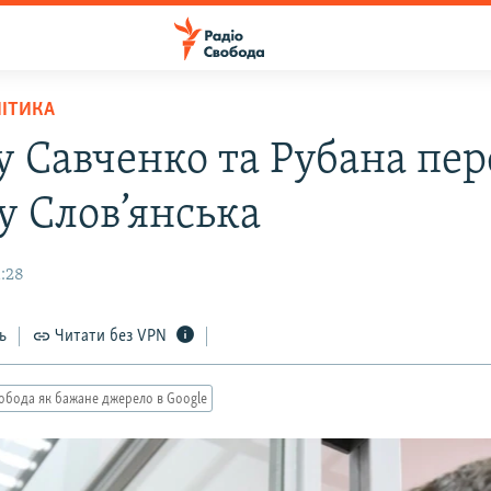
ЛІТИКА
у Савченко та Рубана пе
у Слов’янська
1:28
ь
Читати без VPN
обода як бажане джерело в Google