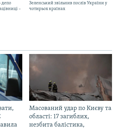
 депо
Зеленський звільнив послів України у
ацівниці –
чотирьох країнах
вати,
Масований удар по Києву та
С
області: 17 загиблих,
равила
незбита балістика,