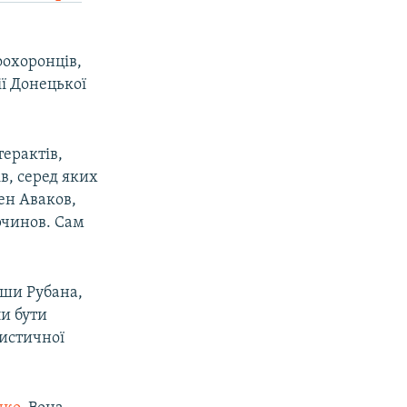
оохоронців,
ії Донецької
терактів,
в, серед яких
ен Аваков,
рчинов. Сам
вши Рубана,
и бути
ристичної