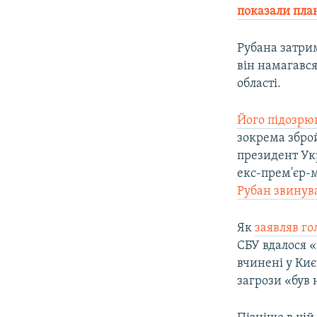
показали пла
Рубана затри
він намагався
області.
Його підозрю
зокрема зброй
президент Ук
екс-прем'єр-
Рубан звинув
Як
заявляв г
СБУ вдалося 
вчинені у Киє
загрози «був