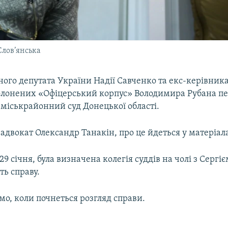
Слов’янська
ого депутата України Надії Савченко та екс-керівник
олонених «Офіцерський корпус» Володимира Рубана пе
 міськрайонний суд Донецької області.
адвокат Олександр Танакін, про це йдеться у матеріала
29 січня, була визначена колегія суддів на чолі з Серг
ть справу.
мо, коли почнеться розгляд справи.