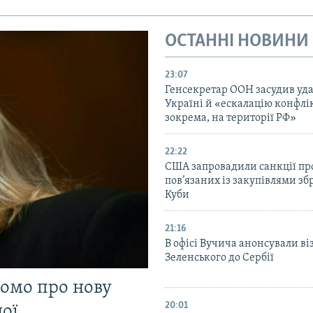
ОСТАННІ НОВИНИ
23:07
Генсекретар ООН засудив уда
Україні й «ескалацію конфлік
зокрема, на території РФ»
22:22
США запровадили санкції про
пов’язаних із закупівлями зб
Куби
21:16
В офісі Вучича анонсували ві
Зеленського до Сербії
домо про нову
20:01
ої