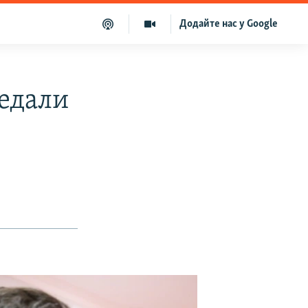
Додайте нас у Google
редали