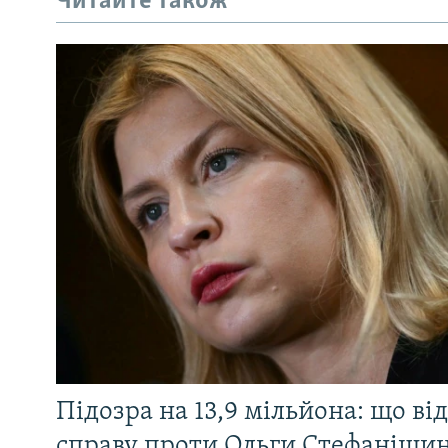
Читайте також
Підозра на 13,9 мільйона: що ві
справу проти Ольги Стефанішин