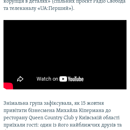
корупція в деталях» (спільних проєкт Радіо Свобода
Усі сайти RFE/RL
та телеканалу «UA:Перший»).
Знімальна група зафіксувала, як 15 жовтня
привітати бізнесмена Михайла Кіпермана до
ресторану Queen Country Club у Київській області
приїхали гості: один із його найближчих друзів та