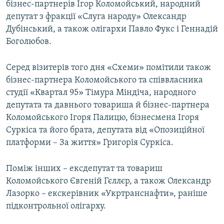
бізнес-партнерів Ігор Коломойський, народний
депутат з фракції «Слуга народу» Олександр
Дубінський, а також олігархи Павло Фукс і Геннадій
Боголюбов.
Серед візитерів того дня «Схеми» помітили також
бізнес-партнера Коломойського та співвласника
студії «Квартал 95» Тімура Міндіча, народного
депутата та давнього товариша й бізнес-партнера
Коломойського Ігоря Палицю, бізнесмена Ігоря
Суркіса та його брата, депутата від «Опозиційної
платформи – За життя» Григорія Суркіса.
Поміж інших – ексдепутат та товариш
Коломойського Євгеній Гєллєр, а також Олександр
Лазорко – екскерівник «Укртранснафти», раніше
підконтрольної олігарху.