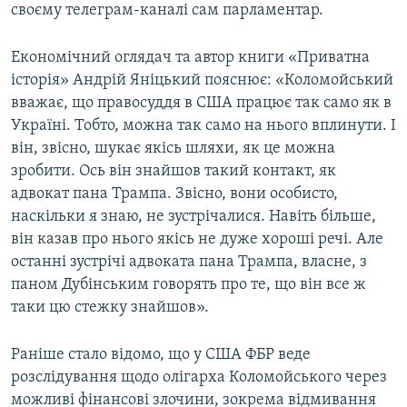
своєму телеграм-каналі сам парламентар.
Економічний оглядач та автор книги «Приватна
історія» Андрій Яніцький пояснює: «Коломойський
вважає, що правосуддя в США працює так само як в
Україні. Тобто, можна так само на нього вплинути. І
він, звісно, шукає якісь шляхи, як це можна
зробити. Ось він знайшов такий контакт, як
адвокат пана Трампа. Звісно, вони особисто,
наскільки я знаю, не зустрічалися. Навіть більше,
він казав про нього якісь не дуже хороші речі. Але
останні зустрічі адвоката пана Трампа, власне, з
паном Дубінським говорять про те, що він все ж
таки цю стежку знайшов».
Раніше стало відомо, що у США ФБР веде
розслідування щодо олігарха Коломойського через
можливі фінансові злочини, зокрема відмивання