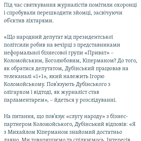
Під час святкування журналістів помітили охоронці
і спробували перешкодити зйомці, засвічуючи
об’єктив ліхтарями.
«Що народний депутат від президентської
політсили робив на вечірці з представниками
неформальної бізнесової групи «Приват» –
Коломойським, Боголюбовим, Кіперманом? До того,
як обратися депутатом, Дубінський працював на
телеканалі «1+1», який належить Ігорю
Коломойському. Пов’язують Дубінського з
олігархом і відтоді, як журналіст став
парламентарем», – йдеться у розслідуванні.
На питання, що пов’язує «слугу народу» з бізнес-
партнером Коломойського, Дубінський відповів: «Я
з Михайлом Кіперманом знайомий достатньо
давно. Ми товаришуємо та спілкуємось. Інтересів,