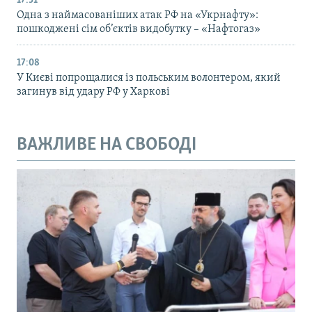
17:51
Одна з наймасованіших атак РФ на «Укрнафту»:
пошкоджені сім об’єктів видобутку – «Нафтогаз»
17:08
У Києві попрощалися із польським волонтером, який
загинув від удару РФ у Харкові
ВАЖЛИВЕ НА СВОБОДІ