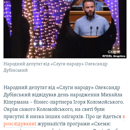
МУЛЬТИМЕДІА
ФОТО
СПЕЦПРОЄКТИ
ПОДКАСТИ
КРИМ РЕАЛІЇ
РУС
Народний депутат від «Слуги народу» Олександр
УКР
Дубінський
КТАТ
Народний депутат від «Слуги народу» Олександр
Дубінський відвідував день народження Михайла
ДОЛУЧАЙСЯ!
Кіпермана – бізнес-партнера Ігоря Коломойського.
Окрім самого Коломойського, на святі були
присутні й низка інших олігархів. Про це йдеться
в
розслідуванні
журналістів програми «Схеми: