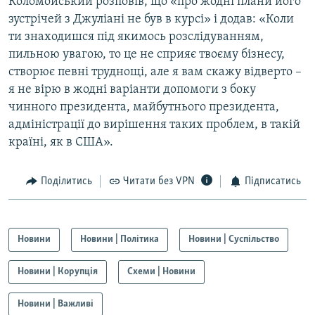
Коломойський розповів, що «про жодні плани його
зустрічей з Джуліані не був в курсі» і додав: «Коли
ти знаходишся під якимось розслідуванням,
пильною увагою, то це не сприяє твоєму бізнесу,
створює певні труднощі, але я вам скажу відверто –
я не вірю в жодні варіанти допомоги з боку
чинного президента, майбутнього президента,
адміністрації до вирішення таких проблем, в такій
країні, як в США».
Поділитись
Читати без VPN
Підписатись
Новини
Новини | Політика
Новини | Суспільство
Новини | Корупція
Схеми | Новини
Новини | Важливі