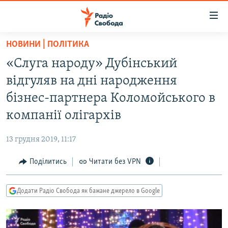
Доступність
посилання
Перейти
НОВИНИ | ПОЛІТИКА
до
РАДІО СВОБОДА – 70 РОКІВ
«Слуга народу» Дубінський
основного
ВСЕ ЗА ДОБУ
матеріалу
відгуляв на дні народження
СТАТТІ
Перейти
бізнес-партнера Коломойського в
до
ВІЙНА
ПОЛІТИКА
компанії олігархів
основної
РОСІЙСЬКА «ФІЛЬТРАЦІЯ»
ЕКОНОМІКА
навігації
13 грудня 2019, 11:17
Перейти
ДОНБАС.РЕАЛІЇ
СУСПІЛЬСТВО
до
Поділитись
Читати без VPN
КРИМ.РЕАЛІЇ
КУЛЬТУРА
пошуку
ТИ ЯК?
СПОРТ
Додати Радіо Свобода як бажане джерело в Google
СХЕМИ
УКРАЇНА
КИТАЙ.ВИКЛИКИ
СВІТ