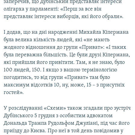
заперечив, що Дубінський представляє інтереси
олігарха у парламенті: «Перш за все він
представляє інтереси виборців, які його обрали».
І додав, що на дні народженні Михайла Кіпермана
була велика кількість людей, які «не мають
жодного відношення до групи «Приват»: «І таких
була переважна більшість. Це були друзі Кіпермана,
які прийшли його привітати. Там, я не знаю, було
100 людей, 150. І якщо з вашою термінологією
погодитись, то від групи «Приват» там було
максимум відсотків 10, ну, може, 15 – з присутніх
гостей».
У розслідуванні «Схеми» також згадали про зустріч
Дубінського 5 грудня з особистим адвокатом
Дональда Трампа Рудольфом Джуліані, під час його
приїзду до Києва. Про неї в той день повідомив у