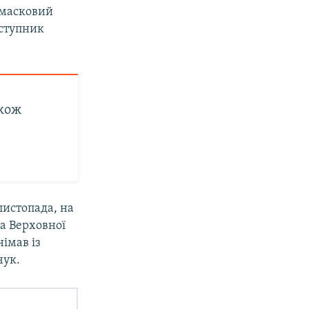
, масковий
аступник
кож
листопада, на
ва Верховної
імав із
чук.