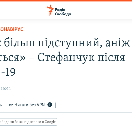
РОНАВІРУС
с більш підступний, аніж
ться» – Стефанчук після
-19
 15:44
ь
Читати без VPN
обода як бажане джерело в Google