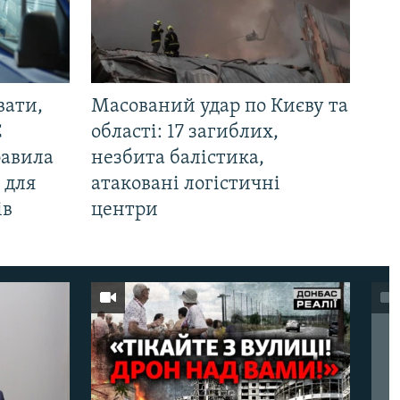
вати,
Масований удар по Києву та
С
області: 17 загиблих,
равила
незбита балістика,
 для
атаковані логістичні
ів
центри