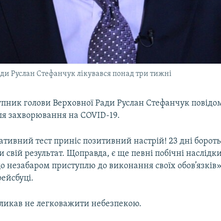
ди Руслан Стефанчук лікувався понад три тижні
пник голови Верховної Ради Руслан Стефанчук повідо
ля захворювання на COVID-19.
тивний тест приніс позитивний настрій! 23 дні бороть
 свій результат. Щоправда, є ще певні побічні наслідки
о незабаром приступлю до виконання своїх обов’язків»
ейсбуці.
кликав не легковажити небезпекою.