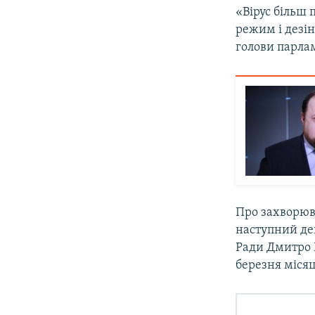
«Вірус більш 
режим і дезін
голови парла
Про захворюва
наступний ден
Ради Дмитро Р
березня місяц