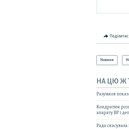
Поділитис
Новини
Н
НА ЦЮ Ж
Разумков показ
Кондратюк розп
апарату ВР і де
Рада скасувала