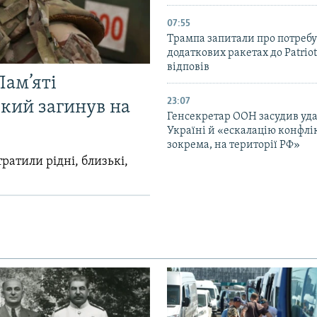
07:55
Трампа запитали про потребу
додаткових ракетах до Patriot
відповів
Пам’яті
23:07
який загинув на
Генсекретар ООН засудив уда
Україні й «ескалацію конфлік
зокрема, на території РФ»
ратили рідні, близькі,