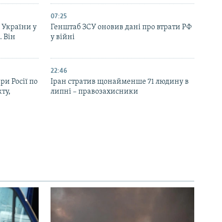
07:25
 України у
Генштаб ЗСУ оновив дані про втрати РФ
. Він
у війні
22:46
ри Росії по
Іран стратив щонайменше 71 людину в
ту,
липні – правозахисники