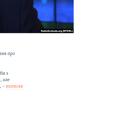
мив про
би з
, але
, –
написав