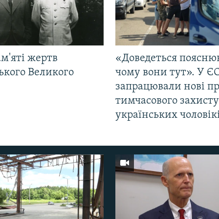
м'яті жертв
«Доведеться поясню
ького Великого
чому вони тут». У Є
запрацювали нові п
тимчасового захисту
українських чоловік