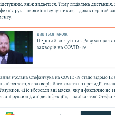
підступний, аніж видається. Тому соціальна дистанція
фекція рук – неодмінні супутники», – додав перший з
менту.
ДИВІТЬСЯ ТАКОЖ:
Перший заступник Разумкова та
захворів на COVID-19
ння Руслана Стефанчука на COVID-19 стало відомо 12 
ь після того, як захворів його колега по президії, голо
азумков. «Не вберегли ані маска, яку я фактично не зн
я, ані рукавиці, ані дезінфекції», – нарікав тоді Стефан