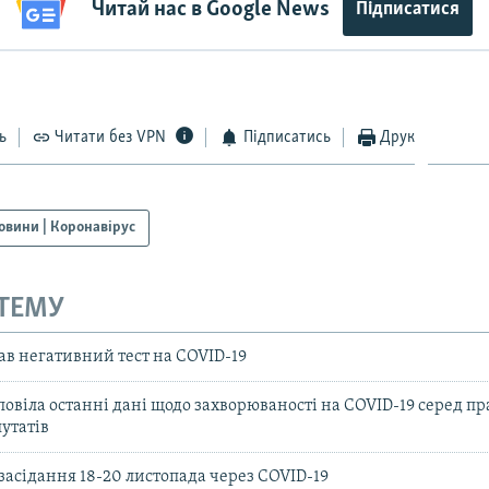
Читай нас в Google News
Підписатися
ь
Читати без VPN
Підписатись
Друк
овини | Коронавірус
 ТЕМУ
ав негативний тест на COVID-19
овіла останні дані щодо захворюваності на COVID-19 серед пр
путатів
 засідання 18-20 листопада через COVID-19