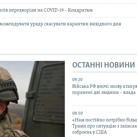
атів перехворіли на COVID-19 – Кондратюк
рекомендувати уряду скасувати карантин вихідного дня
ОСТАННІ НОВИНИ
09:20
Війська РФ вночі знову атаку
поранені дві людини – влада
08:50
«Нам постійно потрібно біль
Трамп про ситуацію з запаса
озброєнь у США