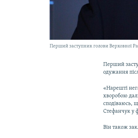
Перший заступник голови Верховної Ра
Перший засту
одужання піс
«Нарешті нега
хворобою дали
сподіваюсь, щ
Стефанчук у ф
Він також за