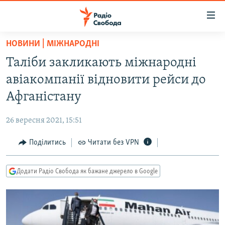
Доступність
посилання
Перейти
НОВИНИ | МІЖНАРОДНІ
до
РАДІО СВОБОДА – 70 РОКІВ
Таліби закликають міжнародні
основного
ВСЕ ЗА ДОБУ
матеріалу
авіакомпанії відновити рейси до
СТАТТІ
Перейти
Афганістану
до
ВІЙНА
ПОЛІТИКА
основної
26 вересня 2021, 15:51
РОСІЙСЬКА «ФІЛЬТРАЦІЯ»
ЕКОНОМІКА
навігації
Перейти
Поділитись
Читати без VPN
ДОНБАС.РЕАЛІЇ
СУСПІЛЬСТВО
до
КРИМ.РЕАЛІЇ
КУЛЬТУРА
пошуку
Додати Радіо Свобода як бажане джерело в Google
ТИ ЯК?
СПОРТ
СХЕМИ
УКРАЇНА
КИТАЙ.ВИКЛИКИ
СВІТ