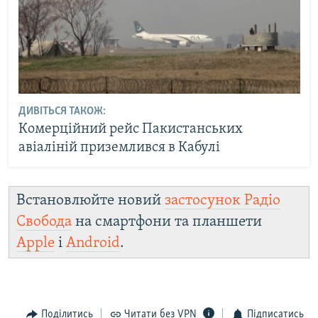
ДИВІТЬСЯ ТАКОЖ:
Комерційний рейс Пакистанських
авіаліній приземлився в Кабулі
Встановлюйте новий
застосунок Радіо
Свобода
на смартфони та планшети
Apple
і
Android
.
Поділитись
Читати без VPN
Підписатись