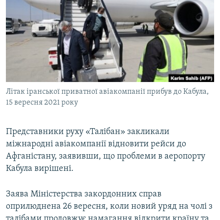
МУЛЬТИМЕДІА
ФОТО
СПЕЦПРОЄКТИ
ПОДКАСТИ
КРИМ РЕАЛІЇ
Літак іранської приватної авіакомпанії прибув до Кабула,
РУС
15 вересня 2021 року
УКР
Представники руху «Талібан» закликали
КТАТ
міжнародні авіакомпанії відновити рейси до
Афганістану, заявивши, що проблеми в аеропорту
ДОЛУЧАЙСЯ!
Кабула вирішені.
Заява Міністерства закордонних справ
оприлюднена 26 вересня, коли новий уряд на чолі з
талібами продовжує намагання відкрити країну та