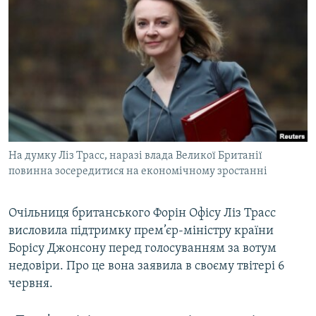
МУЛЬТИМЕДІА
ФОТО
СПЕЦПРОЄКТИ
ПОДКАСТИ
КРИМ РЕАЛІЇ
РУС
На думку Ліз Трасс, наразі влада Великої Британії
УКР
повинна зосередитися на економічному зростанні
КТАТ
Очільниця британського Форін Офісу Ліз Трасс
висловила підтримку прем’єр-міністру країни
ДОЛУЧАЙСЯ!
Борісу Джонсону перед голосуванням за вотум
недовіри. Про це вона заявила в своєму твітері 6
червня.