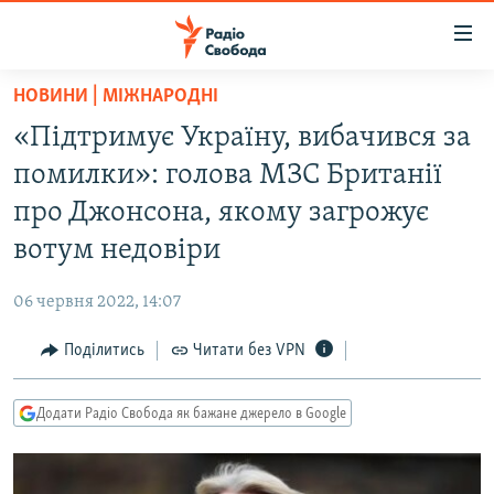
Доступність
посилання
Перейти
НОВИНИ | МІЖНАРОДНІ
до
РАДІО СВОБОДА – 70 РОКІВ
«Підтримує Україну, вибачився за
основного
ВСЕ ЗА ДОБУ
матеріалу
помилки»: голова МЗС Британії
СТАТТІ
Перейти
про Джонсона, якому загрожує
до
ВІЙНА
ПОЛІТИКА
вотум недовіри
основної
РОСІЙСЬКА «ФІЛЬТРАЦІЯ»
ЕКОНОМІКА
навігації
06 червня 2022, 14:07
Перейти
ДОНБАС.РЕАЛІЇ
СУСПІЛЬСТВО
до
Поділитись
Читати без VPN
КРИМ.РЕАЛІЇ
КУЛЬТУРА
пошуку
ТИ ЯК?
СПОРТ
Додати Радіо Свобода як бажане джерело в Google
СХЕМИ
УКРАЇНА
КИТАЙ.ВИКЛИКИ
СВІТ