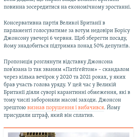
повинна зосередитися на економічному зростанні.
Консервативна партія Великої Британії в
парламенті голосуватиме за вотум недовіри Борісу
Джонсону увечері 6 червня. Щоб зберегти посаду,
йому знадобиться підтримка понад 50% депутатів.
Пропозиція розглянути відставку Джонсона
пов’язана із так званим «Патіґейтом» – скандалом
через кілька вечірок у 2020 та 2021 роках, у яких
брав участь голова уряду. У цей час у Великій
Британії діяли суворі карантинні обмеження, які в
тому числі забороняли масові заходи. Джонсон
зрештою
визнав порушення і вибачився
. Йому
присудили штраф, який він сплатив.