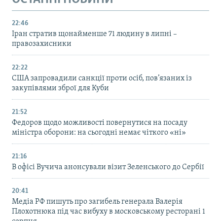
22:46
Іран стратив щонайменше 71 людину в липні –
правозахисники
22:22
США запровадили санкції проти осіб, пов’язаних із
закупівлями зброї для Куби
21:52
Федоров щодо можливості повернутися на посаду
міністра оборони: на сьогодні немає чіткого «ні»
21:16
В офісі Вучича анонсували візит Зеленського до Сербії
20:41
Медіа РФ пишуть про загибель генерала Валерія
Плохотнюка під час вибуху в московському ресторані 1