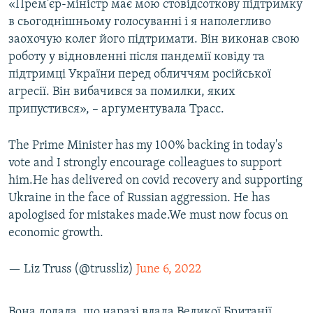
«Прем’єр-міністр має мою стовідсоткову підтримку
Усі сайти RFE/RL
в сьогоднішньому голосуванні і я наполегливо
заохочую колег його підтримати. Він виконав свою
роботу у відновленні після пандемії ковіду та
підтримці України перед обличчям російської
агресії. Він вибачився за помилки, яких
припустився», – аргументувала Трасс.
The Prime Minister has my 100% backing in today's
vote and I strongly encourage colleagues to support
him.He has delivered on covid recovery and supporting
Ukraine in the face of Russian aggression. He has
apologised for mistakes made.We must now focus on
economic growth.
— Liz Truss (@trussliz)
June 6, 2022
Вона додала, що наразі влада Великої Британії