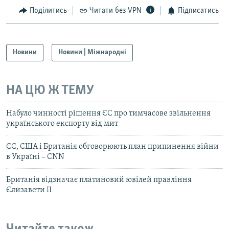
Поділитись
Читати без VPN
Підписатись
Новини
Новини | Міжнародні
НА ЦЮ Ж ТЕМУ
Набуло чинності рішення ЄС про тимчасове звільнення
українського експорту від мит
ЄС, США і Британія обговорюють план припинення війни
в Україні – CNN
Британія відзначає платиновий ювілей правління
Єлизавети II